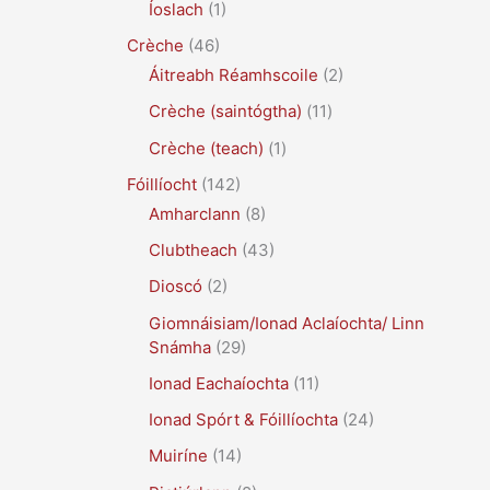
Íoslach
(1)
Crèche
(46)
Áitreabh Réamhscoile
(2)
Crèche (saintógtha)
(11)
Crèche (teach)
(1)
Fóillíocht
(142)
Amharclann
(8)
Clubtheach
(43)
Dioscó
(2)
Giomnáisiam/Ionad Aclaíochta/ Linn
Snámha
(29)
Ionad Eachaíochta
(11)
Ionad Spórt & Fóillíochta
(24)
Muiríne
(14)