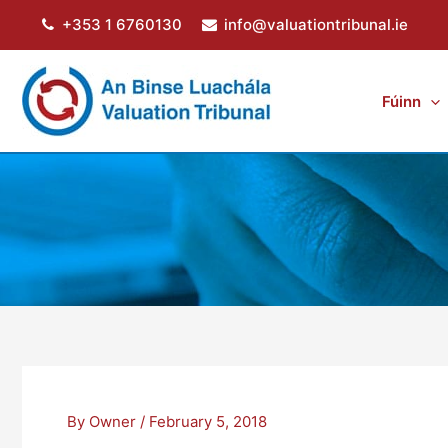
Skip
+353 1 6760130
info@valuationtribunal.ie
to
content
Fúinn
By
Owner
/
February 5, 2018