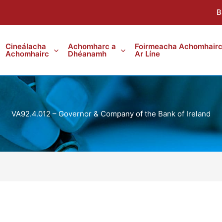
B
Cineálacha
Achomharc a
Foirmeacha Achomhair
Achomhairc
Dhéanamh
Ar Líne
VA92.4.012 – Governor & Company of the Bank of Ireland