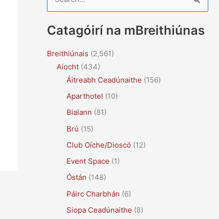
e
a
Catagóirí na mBreithiúnas
r
c
Breithiúnais
(2,561)
Aíocht
(434)
h
Áitreabh Ceadúnaithe
(156)
f
Aparthotel
(10)
o
r
Bialann
(81)
:
Brú
(15)
Club Oíche/Dioscó
(12)
Event Space
(1)
Óstán
(148)
Páirc Charbhán
(6)
Siopa Ceadúnaithe
(8)