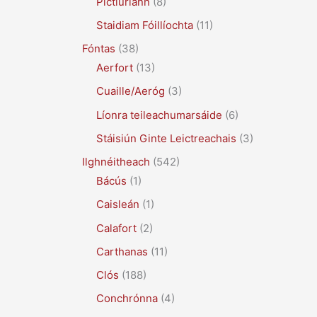
Pictiúrlann
(8)
Staidiam Fóillíochta
(11)
Fóntas
(38)
Aerfort
(13)
Cuaille/Aeróg
(3)
Líonra teileachumarsáide
(6)
Stáisiún Ginte Leictreachais
(3)
Ilghnéitheach
(542)
Bácús
(1)
Caisleán
(1)
Calafort
(2)
Carthanas
(11)
Clós
(188)
Conchrónna
(4)