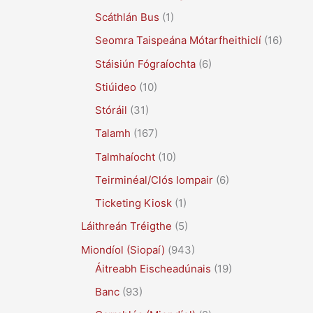
Scáthlán Bus
(1)
Seomra Taispeána Mótarfheithiclí
(16)
Stáisiún Fógraíochta
(6)
Stiúideo
(10)
Stóráil
(31)
Talamh
(167)
Talmhaíocht
(10)
Teirminéal/Clós Iompair
(6)
Ticketing Kiosk
(1)
Láithreán Tréigthe
(5)
Miondíol (Siopaí)
(943)
Áitreabh Eischeadúnais
(19)
Banc
(93)