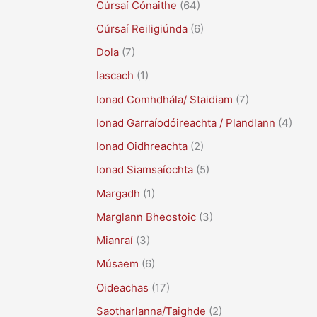
Cúrsaí Cónaithe
(64)
Cúrsaí Reiligiúnda
(6)
Dola
(7)
Iascach
(1)
Ionad Comhdhála/ Staidiam
(7)
Ionad Garraíodóireachta / Plandlann
(4)
Ionad Oidhreachta
(2)
Ionad Siamsaíochta
(5)
Margadh
(1)
Marglann Bheostoic
(3)
Mianraí
(3)
Músaem
(6)
Oideachas
(17)
Saotharlanna/Taighde
(2)