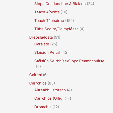
Siopa Ceadúnaithe & Bialann
(24)
Teach Aíochta
(14)
Teach Tábhairne
(152)
Tithe Saoire/Coimpléasc
(4)
Breosla/Iosta
(91)
Garáiste
(25)
Stáisiún Peitril
(42)
Stáisiún Seirbhíse/Siopa Réamhchúirte
(16)
Cairéal
(6)
Carrchlós
(83)
Áitreabh Ilstórach
(4)
Carrchlós (Oifig)
(17)
Dromchla
(12)