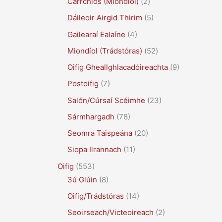
Carrchlós (Miondíol)
(2)
Dáileoir Airgid Thirim
(5)
Gailearaí Ealaíne
(4)
Miondíol (Trádstóras)
(52)
Oifig Gheallghlacadóireachta
(9)
Postoifig
(7)
Salón/Cúrsaí Scéimhe
(23)
Sármhargadh
(78)
Seomra Taispeána
(20)
Siopa Ilrannach
(11)
Oifig
(553)
3ú Glúin
(8)
Oifig/Trádstóras
(14)
Seoirseach/Victeoireach
(2)