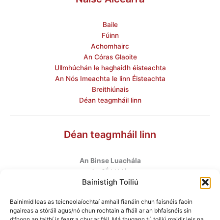
Baile
Fúinn
Achomhairc
An Córas Glaoite
Ullmhúchán le haghaidh éisteachta
An Nós Imeachta le linn Éisteachta
Breithiúnais
Déan teagmháil linn
Déan teagmháil linn
An Binse Luachála
ú
An 6
hUrlár
Bainistigh Toiliú
Halla Mhargadh na Feirme
Margadh na Feirme
Bainimid leas as teicneolaíochtaí amhail fianáin chun faisnéis faoin
Baile Átha Cliath 7
ngaireas a stóráil agus/nó chun rochtain a fháil ar an bhfaisnéis sin
D07 AEF4
d’fhonn an taithí is fearr a chur ar fáil. Má thugann tú toiliú maidir leis na