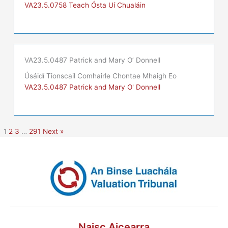
VA23.5.0758 Teach Ósta Uí Chualáin
VA23.5.0487 Patrick and Mary O’ Donnell
Úsáidí Tionscail Comhairle Chontae Mhaigh Eo
VA23.5.0487 Patrick and Mary O' Donnell
1
2
3
…
291
Next »
Naisc Aicearra