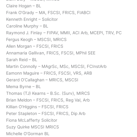
Claire Hogan – BL
Frank O’Grady – MA, FSCSI, FRICS, FIABCI
Kenneth Enright – Solicitor
Caroline Murphy – BL
Raymond J. Finlay – FIPAV, MMII, ACI Arb, MCEPI, TRV, PC
Fergus Keogh – MSCSI, MRICS
Allen Morgan – FSCSI, FRICS
Annamaria Gallivan, FRICS, FSCSI, MPhil SEE
Sarah Reid – BL
Martin Connolly – MAgrSc, MSc, MSCSI, FCInstArb
Eamonn Maguire – FRICS, FSCSI, VRS, ARB
Gerard O’Callaghan – MRICS, MSCSI
Mema Byrne – BL
Thomas (TJ) Kearns – B.Sc. (Surv), MIRCS
Brian Meldon – FSCSI, FRICS, Reg Val, Arb
Killian O’Higgins – FSCSI, FRICS
Peter Stapleton – FSCSI, FRICS, Dip Arb
Fiona McLafferty Solicitor
Suzy Quirke MSCSI MRICS
Michelle O’Gorman BL