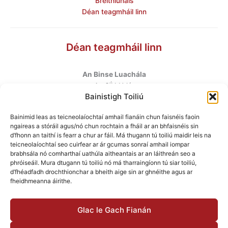
Breithiúnais
Déan teagmháil linn
Déan teagmháil linn
An Binse Luachála
ú
An 6
hUrlár
Bainistigh Toiliú
Halla Mhargadh na Feirme
Margadh na Feirme
Bainimid leas as teicneolaíochtaí amhail fianáin chun faisnéis faoin
Baile Átha Cliath 7
ngaireas a stóráil agus/nó chun rochtain a fháil ar an bhfaisnéis sin
D07 AEF4
d’fhonn an taithí is fearr a chur ar fáil. Má thugann tú toiliú maidir leis na
teicneolaíochtaí seo cuirfear ar ár gcumas sonraí amhail iompar
brabhsála nó comharthaí uathúla aitheantais ar an láithreán seo a
Teileafón
:
+353 1 6760130
phróiseáil. Mura dtugann tú toiliú nó má tharraingíonn tú siar toiliú,
Ríomhphost
:
info@valuationtribunal.ie
d’fhéadfadh drochthionchar a bheith aige sin ar ghnéithe agus ar
fheidhmeanna áirithe.
Glac le Gach Fianán