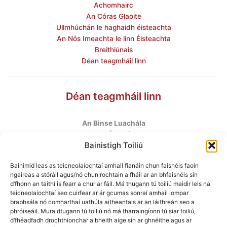
Achomhairc
An Córas Glaoite
Ullmhúchán le haghaidh éisteachta
An Nós Imeachta le linn Éisteachta
Breithiúnais
Déan teagmháil linn
Déan teagmháil linn
An Binse Luachála
ú
An 6
hUrlár
Bainistigh Toiliú
Halla Mhargadh na Feirme
Margadh na Feirme
Bainimid leas as teicneolaíochtaí amhail fianáin chun faisnéis faoin
Baile Átha Cliath 7
ngaireas a stóráil agus/nó chun rochtain a fháil ar an bhfaisnéis sin
D07 AEF4
d’fhonn an taithí is fearr a chur ar fáil. Má thugann tú toiliú maidir leis na
teicneolaíochtaí seo cuirfear ar ár gcumas sonraí amhail iompar
brabhsála nó comharthaí uathúla aitheantais ar an láithreán seo a
Teileafón
:
+353 1 6760130
phróiseáil. Mura dtugann tú toiliú nó má tharraingíonn tú siar toiliú,
Ríomhphost
:
info@valuationtribunal.ie
d’fhéadfadh drochthionchar a bheith aige sin ar ghnéithe agus ar