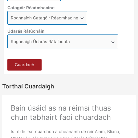
Catagóir Réadmhaoine
Údarás Rátúcháin
Cuardach
Torthaí Cuardaigh
Bain úsáid as na réimsí thuas
chun tabhairt faoi chuardach
Is féidir leat cuardach a dhéanamh de réir Ainm, Bliana,