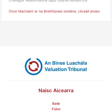
Chatagóir Réadmhaoine agus Údarás Rátaíochta
Chun féachaint ar na Breithiúnais iomlána, cliceáil anseo
Naisc Aicearra
Baile
Fúinn