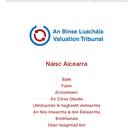
Naisc Aicearra
Baile
Fúinn
Achomhairc
An Córas Glaoite
Ullmhúchán le haghaidh éisteachta
An Nós Imeachta le linn Éisteachta
Breithiúnais
Déan teagmháil linn