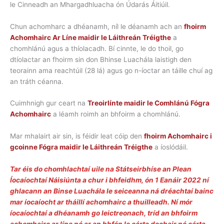
le Cinneadh an Mhargadhluacha ón Údarás Áitiúil.
Chun achomharc a dhéanamh, níl le déanamh ach an
fhoirm
Achomhairc Ar Líne maidir le Láithreán Tréigthe
a
chomhlánú agus a thíolacadh. Bí cinnte, le do thoil, go
dtíolactar an fhoirm sin don Bhinse Luachála laistigh den
teorainn ama reachtúil (28 lá) agus go n-íoctar an táille chuí ag
an tráth céanna.
Cuimhnigh gur ceart na
Treoirlínte maidir le Comhlánú Fógra
Achomhairc
a léamh roimh an bhfoirm a chomhlánú.
Mar mhalairt air sin, is féidir leat cóip den
fhoirm Achomhairc i
gcoinne Fógra maidir le Láithreán Tréigthe
a íoslódáil.
Tar éis do chomhlachtaí uile na Státseirbhíse an Plean
Íocaíochtaí Náisiúnta a chur i bhfeidhm, ón 1 Eanáir 2022 ní
ghlacann an Binse Luachála le seiceanna ná dréachtaí bainc
mar íocaíocht ar tháillí achomhairc a thuilleadh. Ní mór
íocaíochtaí a dhéanamh go leictreonach, tríd an bhfoirm