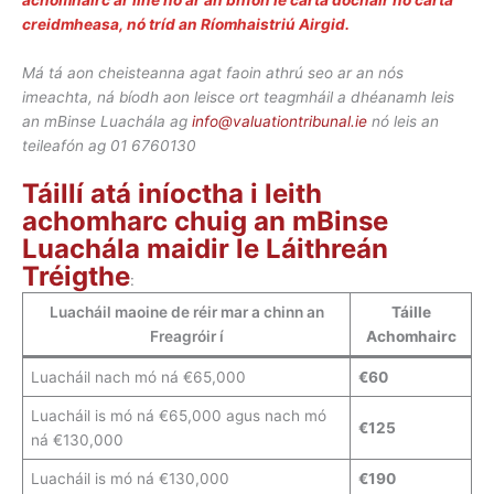
achomhairc ar líne nó ar an bhfón le cárta dochair nó cárta
creidmheasa, nó tríd an Ríomhaistriú Airgid.
Má tá aon cheisteanna agat faoin athrú seo ar an nós
imeachta, ná bíodh aon leisce ort teagmháil a dhéanamh leis
an mBinse Luachála ag
info@valuationtribunal.ie
nó leis an
teileafón ag 01 6760130
Táillí atá iníoctha i leith
achomharc chuig an mBinse
Luachála maidir le Láithreán
Tréigthe
:
Luacháil maoine de réir mar a chinn an
Táille
Freagróir í
Achomhairc
Luacháil nach mó ná €65,000
€60
Luacháil is mó ná €65,000 agus nach mó
€125
ná €130,000
Luacháil is mó ná €130,000
€190