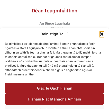
Déan teagmháil linn
An Binse Luachála
ú
An 6
hUrlár
Bainistigh Toiliú
Halla Mhargadh na Feirme
Margadh na Feirme
Bainimid leas as teicneolaíochtaí amhail fianáin chun faisnéis faoin
Baile Átha Cliath 7
ngaireas a stóráil agus/nó chun rochtain a fháil ar an bhfaisnéis sin
D07 AEF4
d’fhonn an taithí is fearr a chur ar fáil. Má thugann tú toiliú maidir leis na
teicneolaíochtaí seo cuirfear ar ár gcumas sonraí amhail iompar
brabhsála nó comharthaí uathúla aitheantais ar an láithreán seo a
Teileafón
:
+353 1 6760130
phróiseáil. Mura dtugann tú toiliú nó má tharraingíonn tú siar toiliú,
Ríomhphost
:
info@valuationtribunal.ie
d’fhéadfadh drochthionchar a bheith aige sin ar ghnéithe agus ar
fheidhmeanna áirithe.
Glac le Gach Fianán
Fianáin Riachtanacha Amháin
© 2026 An Binse Luachála |
Inrochtaineacht
|
Polasaí
Príobháideachais
|
Polasaí maidir le Fianáin
|
Bainistigh Toiliú