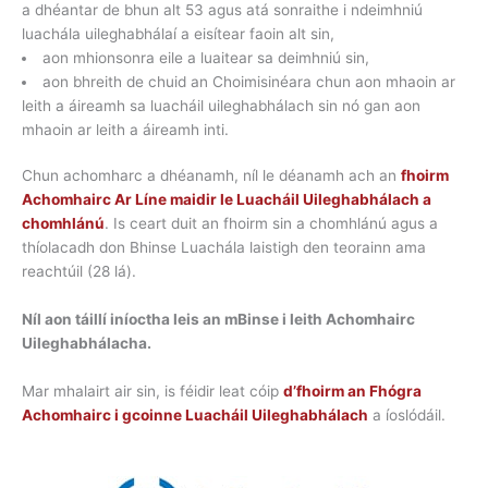
a dhéantar de bhun alt 53 agus atá sonraithe i ndeimhniú
luachála uileghabhálaí a eisítear faoin alt sin,
aon mhionsonra eile a luaitear sa deimhniú sin,
aon bhreith de chuid an Choimisinéara chun aon mhaoin ar
leith a áireamh sa luacháil uileghabhálach sin nó gan aon
mhaoin ar leith a áireamh inti.
Chun achomharc a dhéanamh, níl le déanamh ach an
fhoirm
Achomhairc Ar Líne maidir le Luacháil Uileghabhálach a
chomhlánú
. Is ceart duit an fhoirm sin a chomhlánú agus a
thíolacadh don Bhinse Luachála laistigh den teorainn ama
reachtúil (28 lá).
Níl aon táillí iníoctha leis an mBinse i leith Achomhairc
Uileghabhálacha.
Mar mhalairt air sin, is féidir leat cóip
d’fhoirm an Fhógra
Achomhairc i gcoinne Luacháil Uileghabhálach
a íoslódáil.