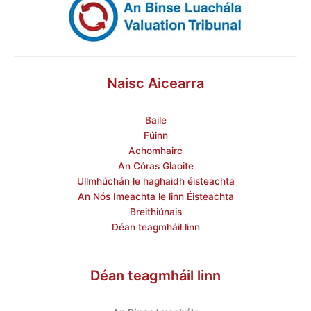
Naisc Aicearra
Baile
Fúinn
Achomhairc
An Córas Glaoite
Ullmhúchán le haghaidh éisteachta
An Nós Imeachta le linn Éisteachta
Breithiúnais
Déan teagmháil linn
Déan teagmháil linn