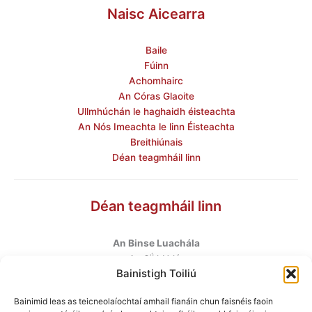
Naisc Aicearra
Baile
Fúinn
Achomhairc
An Córas Glaoite
Ullmhúchán le haghaidh éisteachta
An Nós Imeachta le linn Éisteachta
Breithiúnais
Déan teagmháil linn
Déan teagmháil linn
An Binse Luachála
ú
An 6
hUrlár
Bainistigh Toiliú
Halla Mhargadh na Feirme
Margadh na Feirme
Bainimid leas as teicneolaíochtaí amhail fianáin chun faisnéis faoin
Baile Átha Cliath 7