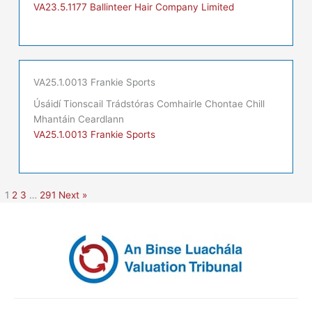
VA23.5.1177 Ballinteer Hair Company Limited
VA25.1.0013 Frankie Sports
Úsáidí Tionscail Trádstóras Comhairle Chontae Chill
Mhantáin Ceardlann
VA25.1.0013 Frankie Sports
1
2
3
…
291
Next »