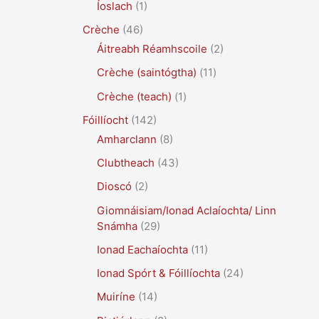
Íoslach
(1)
Crèche
(46)
Áitreabh Réamhscoile
(2)
Crèche (saintógtha)
(11)
Crèche (teach)
(1)
Fóillíocht
(142)
Amharclann
(8)
Clubtheach
(43)
Dioscó
(2)
Giomnáisiam/Ionad Aclaíochta/ Linn
Snámha
(29)
Ionad Eachaíochta
(11)
Ionad Spórt & Fóillíochta
(24)
Muiríne
(14)