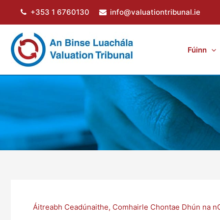
Skip
+353 1 6760130
info@valuationtribunal.ie
to
content
Fúinn
Áitreabh Ceadúnaithe
,
Comhairle Chontae Dhún na nG