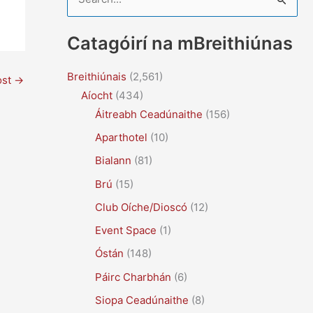
e
a
Catagóirí na mBreithiúnas
r
c
Breithiúnais
(2,561)
ost
→
Aíocht
(434)
h
Áitreabh Ceadúnaithe
(156)
f
Aparthotel
(10)
o
r
Bialann
(81)
:
Brú
(15)
Club Oíche/Dioscó
(12)
Event Space
(1)
Óstán
(148)
Páirc Charbhán
(6)
Siopa Ceadúnaithe
(8)