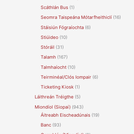
Scáthlán Bus
(1)
Seomra Taispeána Mótarfheithiclí
(16)
Stáisiún Fógraíochta
(6)
Stiúideo
(10)
Stóráil
(31)
Talamh
(167)
Talmhaíocht
(10)
Teirminéal/Clós Iompair
(6)
Ticketing Kiosk
(1)
Láithreán Tréigthe
(5)
Miondíol (Siopaí)
(943)
Áitreabh Eischeadúnais
(19)
Banc
(93)