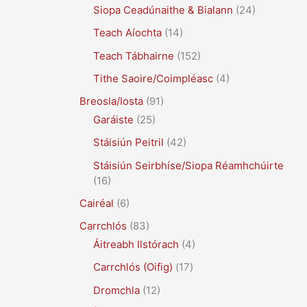
Siopa Ceadúnaithe & Bialann
(24)
Teach Aíochta
(14)
Teach Tábhairne
(152)
Tithe Saoire/Coimpléasc
(4)
Breosla/Iosta
(91)
Garáiste
(25)
Stáisiún Peitril
(42)
Stáisiún Seirbhíse/Siopa Réamhchúirte
(16)
Cairéal
(6)
Carrchlós
(83)
Áitreabh Ilstórach
(4)
Carrchlós (Oifig)
(17)
Dromchla
(12)