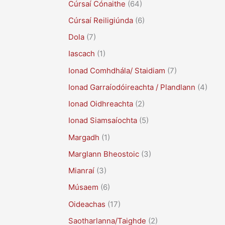
Cúrsaí Cónaithe
(64)
Cúrsaí Reiligiúnda
(6)
Dola
(7)
Iascach
(1)
Ionad Comhdhála/ Staidiam
(7)
Ionad Garraíodóireachta / Plandlann
(4)
Ionad Oidhreachta
(2)
Ionad Siamsaíochta
(5)
Margadh
(1)
Marglann Bheostoic
(3)
Mianraí
(3)
Músaem
(6)
Oideachas
(17)
Saotharlanna/Taighde
(2)