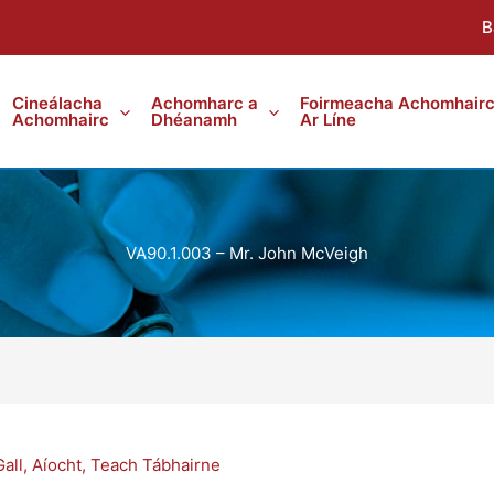
B
Cineálacha
Achomharc a
Foirmeacha Achomhair
Achomhairc
Dhéanamh
Ar Líne
VA90.1.003 – Mr. John McVeigh
all
,
Aíocht
,
Teach Tábhairne