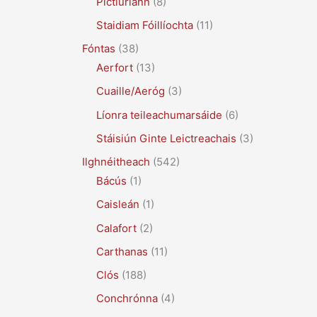
Pictiúrlann
(8)
Staidiam Fóillíochta
(11)
Fóntas
(38)
Aerfort
(13)
Cuaille/Aeróg
(3)
Líonra teileachumarsáide
(6)
Stáisiún Ginte Leictreachais
(3)
Ilghnéitheach
(542)
Bácús
(1)
Caisleán
(1)
Calafort
(2)
Carthanas
(11)
Clós
(188)
Conchrónna
(4)