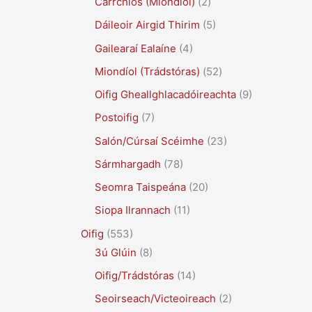
Carrchlós (Miondíol)
(2)
Dáileoir Airgid Thirim
(5)
Gailearaí Ealaíne
(4)
Miondíol (Trádstóras)
(52)
Oifig Gheallghlacadóireachta
(9)
Postoifig
(7)
Salón/Cúrsaí Scéimhe
(23)
Sármhargadh
(78)
Seomra Taispeána
(20)
Siopa Ilrannach
(11)
Oifig
(553)
3ú Glúin
(8)
Oifig/Trádstóras
(14)
Seoirseach/Victeoireach
(2)