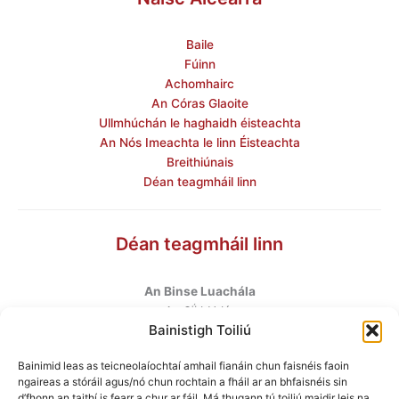
Baile
Fúinn
Achomhairc
An Córas Glaoite
Ullmhúchán le haghaidh éisteachta
An Nós Imeachta le linn Éisteachta
Breithiúnais
Déan teagmháil linn
Déan teagmháil linn
An Binse Luachála
ú
An 6
hUrlár
Bainistigh Toiliú
Halla Mhargadh na Feirme
Margadh na Feirme
Bainimid leas as teicneolaíochtaí amhail fianáin chun faisnéis faoin
Baile Átha Cliath 7
ngaireas a stóráil agus/nó chun rochtain a fháil ar an bhfaisnéis sin
D07 AEF4
d’fhonn an taithí is fearr a chur ar fáil. Má thugann tú toiliú maidir leis na