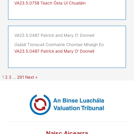
VA23.5.0758 Teach Ósta Uí Chualáin
VA23.5.0487 Patrick and Mary O’ Donnell
Úsáidí Tionscail Comhairle Chontae Mhaigh Eo
VA23.5.0487 Patrick and Mary O' Donnell
1
2
3
…
291
Next »
Naisc Aicearra