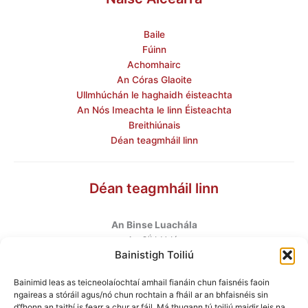
Baile
Fúinn
Achomhairc
An Córas Glaoite
Ullmhúchán le haghaidh éisteachta
An Nós Imeachta le linn Éisteachta
Breithiúnais
Déan teagmháil linn
Déan teagmháil linn
An Binse Luachála
ú
An 6
hUrlár
Bainistigh Toiliú
Halla Mhargadh na Feirme
Margadh na Feirme
Bainimid leas as teicneolaíochtaí amhail fianáin chun faisnéis faoin
Baile Átha Cliath 7
ngaireas a stóráil agus/nó chun rochtain a fháil ar an bhfaisnéis sin
D07 AEF4
d’fhonn an taithí is fearr a chur ar fáil. Má thugann tú toiliú maidir leis na