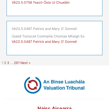
VA23.5.0758 Teach Ósta Uí Chualáin
VA23.5.0487 Patrick and Mary O’ Donnell
Úsáidí Tionscail Comhairle Chontae Mhaigh Eo
VA23.5.0487 Patrick and Mary O' Donnell
1
2
3
…
291
Next »
Naisc Aicearra