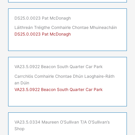
DS25.0.0023 Pat McDonagh
Láithreán Tréigthe Comhairle Chontae Mhuineacháin
DS25.0.0023 Pat McDonagh
VA23.5.0922 Beacon South Quarter Car Park
Carrchlós Comhairle Chontae Dhún Laoghaire-Ráth
an Dúin
VA23.5.0922 Beacon South Quarter Car Park
VA23.5.0334 Maureen O’Sullivan T/A O’Sullivan’s
Shop