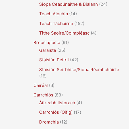
Siopa Ceadúnaithe & Bialann
(24)
Teach Aíochta
(14)
Teach Tábhairne
(152)
Tithe Saoire/Coimpléasc
(4)
Breosla/Iosta
(91)
Garáiste
(25)
Stáisiún Peitril
(42)
Stáisiún Seirbhíse/Siopa Réamhchúirte
(16)
Cairéal
(6)
Carrchlós
(83)
Áitreabh Ilstórach
(4)
Carrchlós (Oifig)
(17)
Dromchla
(12)