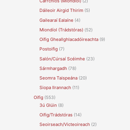
Carrchlós (Miondíol)
(2)
Dáileoir Airgid Thirim
(5)
Gailearaí Ealaíne
(4)
Miondíol (Trádstóras)
(52)
Oifig Gheallghlacadóireachta
(9)
Postoifig
(7)
Salón/Cúrsaí Scéimhe
(23)
Sármhargadh
(78)
Seomra Taispeána
(20)
Siopa Ilrannach
(11)
Oifig
(553)
3ú Glúin
(8)
Oifig/Trádstóras
(14)
Seoirseach/Victeoireach
(2)