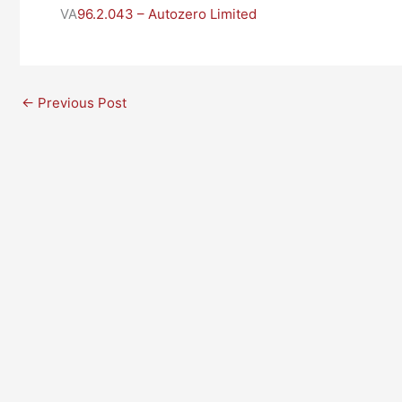
VA
96.2.043 – Autozero Limited
←
Previous Post