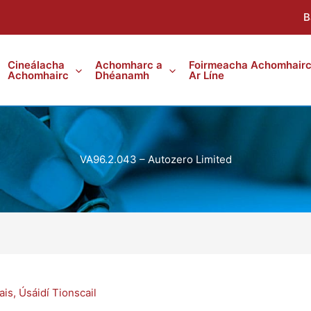
B
Cineálacha
Achomharc a
Foirmeacha Achomhair
Achomhairc
Dhéanamh
Ar Líne
VA96.2.043 – Autozero Limited
ais
,
Úsáidí Tionscail