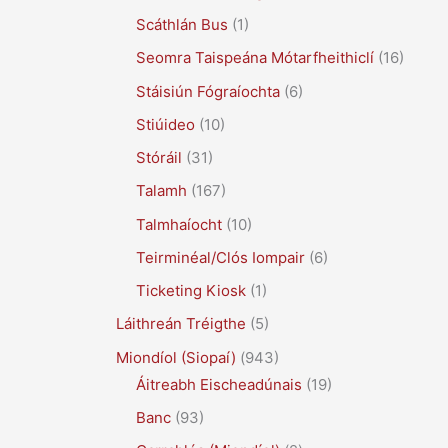
Scáthlán Bus
(1)
Seomra Taispeána Mótarfheithiclí
(16)
Stáisiún Fógraíochta
(6)
Stiúideo
(10)
Stóráil
(31)
Talamh
(167)
Talmhaíocht
(10)
Teirminéal/Clós Iompair
(6)
Ticketing Kiosk
(1)
Láithreán Tréigthe
(5)
Miondíol (Siopaí)
(943)
Áitreabh Eischeadúnais
(19)
Banc
(93)