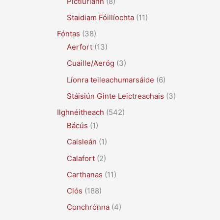
Pictiúrlann
(8)
Staidiam Fóillíochta
(11)
Fóntas
(38)
Aerfort
(13)
Cuaille/Aeróg
(3)
Líonra teileachumarsáide
(6)
Stáisiún Ginte Leictreachais
(3)
Ilghnéitheach
(542)
Bácús
(1)
Caisleán
(1)
Calafort
(2)
Carthanas
(11)
Clós
(188)
Conchrónna
(4)