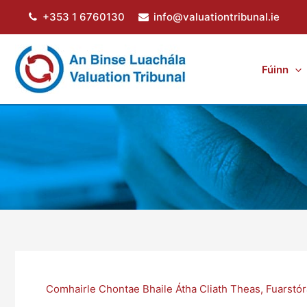
Skip
+353 1 6760130
info@valuationtribunal.ie
to
content
Fúinn
Comhairle Chontae Bhaile Átha Cliath Theas
,
Fuarstór