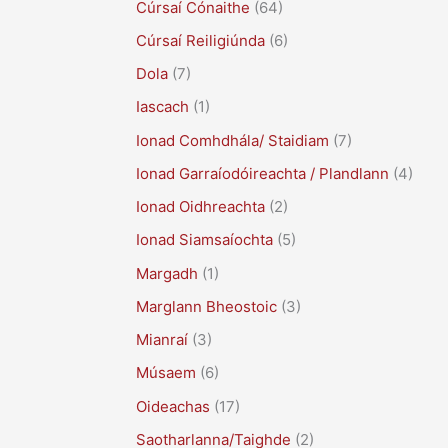
Cúrsaí Cónaithe
(64)
Cúrsaí Reiligiúnda
(6)
Dola
(7)
Iascach
(1)
Ionad Comhdhála/ Staidiam
(7)
Ionad Garraíodóireachta / Plandlann
(4)
Ionad Oidhreachta
(2)
Ionad Siamsaíochta
(5)
Margadh
(1)
Marglann Bheostoic
(3)
Mianraí
(3)
Músaem
(6)
Oideachas
(17)
Saotharlanna/Taighde
(2)