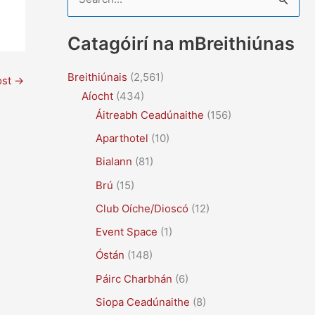
e
a
Catagóirí na mBreithiúnas
r
c
Breithiúnais
(2,561)
ost
→
Aíocht
(434)
h
Áitreabh Ceadúnaithe
(156)
f
Aparthotel
(10)
o
r
Bialann
(81)
:
Brú
(15)
Club Oíche/Dioscó
(12)
Event Space
(1)
Óstán
(148)
Páirc Charbhán
(6)
Siopa Ceadúnaithe
(8)