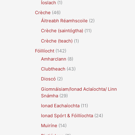
Íoslach
(1)
Crèche
(46)
Áitreabh Réamhscoile
(2)
Crèche (saintógtha)
(11)
Crèche (teach)
(1)
Fóillíocht
(142)
Amharclann
(8)
Clubtheach
(43)
Dioscó
(2)
Giomnáisiam/Ionad Aclaíochta/ Linn
Snámha
(29)
Ionad Eachaíochta
(11)
Ionad Spórt & Fóillíochta
(24)
Muiríne
(14)