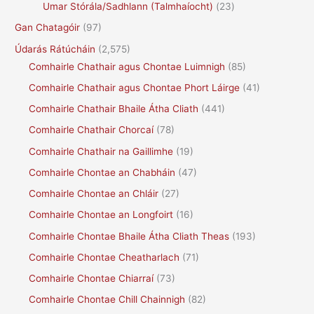
Umar Stórála/Sadhlann (Talmhaíocht)
(23)
Gan Chatagóir
(97)
Údarás Rátúcháin
(2,575)
Comhairle Chathair agus Chontae Luimnigh
(85)
Comhairle Chathair agus Chontae Phort Láirge
(41)
Comhairle Chathair Bhaile Átha Cliath
(441)
Comhairle Chathair Chorcaí
(78)
Comhairle Chathair na Gaillimhe
(19)
Comhairle Chontae an Chabháin
(47)
Comhairle Chontae an Chláir
(27)
Comhairle Chontae an Longfoirt
(16)
Comhairle Chontae Bhaile Átha Cliath Theas
(193)
Comhairle Chontae Cheatharlach
(71)
Comhairle Chontae Chiarraí
(73)
Comhairle Chontae Chill Chainnigh
(82)