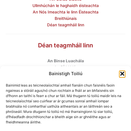
Ullmhúchán le haghaidh éisteachta
An Nós Imeachta le linn Éisteachta
Breithiúnais
Déan teagmháil linn
Déan teagmháil linn
An Binse Luachála
ú
An 6
hUrlár
Bainistigh Toiliú
Halla Mhargadh na Feirme
Margadh na Feirme
Bainimid leas as teicneolaíochtaí amhail fianáin chun faisnéis faoin
Baile Átha Cliath 7
ngaireas a stóráil agus/nó chun rochtain a fháil ar an bhfaisnéis sin
D07 AEF4
d’fhonn an taithí is fearr a chur ar fáil. Má thugann tú toiliú maidir leis na
teicneolaíochtaí seo cuirfear ar ár gcumas sonraí amhail iompar
brabhsála nó comharthaí uathúla aitheantais ar an láithreán seo a
Teileafón
:
+353 1 6760130
phróiseáil. Mura dtugann tú toiliú nó má tharraingíonn tú siar toiliú,
Ríomhphost
:
info@valuationtribunal.ie
d’fhéadfadh drochthionchar a bheith aige sin ar ghnéithe agus ar
fheidhmeanna áirithe.