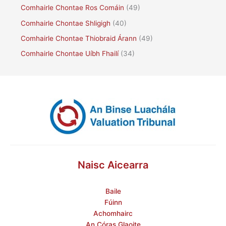
Comhairle Chontae Ros Comáin
(49)
Comhairle Chontae Shligigh
(40)
Comhairle Chontae Thiobraid Árann
(49)
Comhairle Chontae Uíbh Fhailí
(34)
Naisc Aicearra
Baile
Fúinn
Achomhairc
An Córas Glaoite