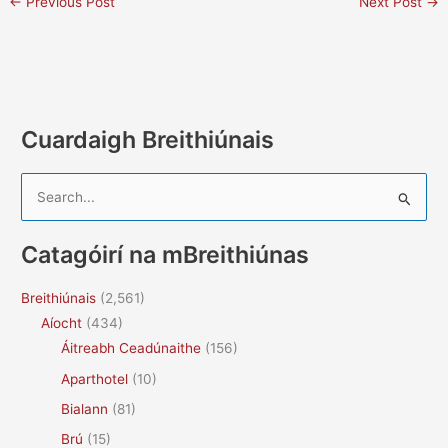
←
Previous Post
Next Post
→
Cuardaigh Breithiúnais
S
e
a
Catagóirí na mBreithiúnas
r
c
Breithiúnais
(2,561)
h
Aíocht
(434)
f
Áitreabh Ceadúnaithe
(156)
o
Aparthotel
(10)
r
Bialann
(81)
:
Brú
(15)