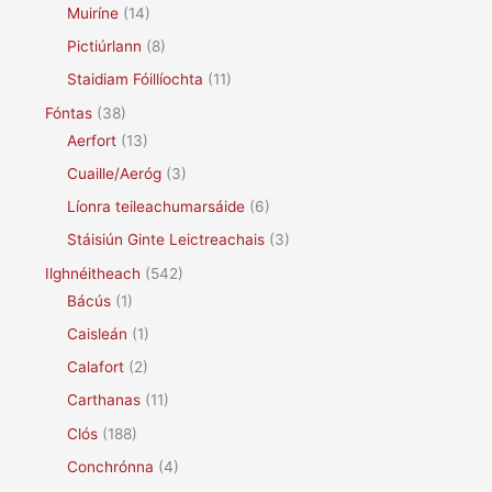
Muiríne
(14)
Pictiúrlann
(8)
Staidiam Fóillíochta
(11)
Fóntas
(38)
Aerfort
(13)
Cuaille/Aeróg
(3)
Líonra teileachumarsáide
(6)
Stáisiún Ginte Leictreachais
(3)
Ilghnéitheach
(542)
Bácús
(1)
Caisleán
(1)
Calafort
(2)
Carthanas
(11)
Clós
(188)
Conchrónna
(4)