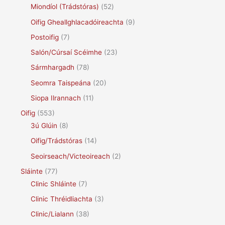
Miondíol (Trádstóras)
(52)
Oifig Gheallghlacadóireachta
(9)
Postoifig
(7)
Salón/Cúrsaí Scéimhe
(23)
Sármhargadh
(78)
Seomra Taispeána
(20)
Siopa Ilrannach
(11)
Oifig
(553)
3ú Glúin
(8)
Oifig/Trádstóras
(14)
Seoirseach/Victeoireach
(2)
Sláinte
(77)
Clinic Shláinte
(7)
Clinic Thréidliachta
(3)
Clinic/Lialann
(38)