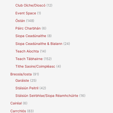
Club Oíche/Dioscó
(12)
Event Space
(1)
Óstán
(148)
Páirc Charbhán
(6)
Siopa Ceadúnaithe
(8)
Siopa Ceadúnaithe & Bialann
(24)
Teach Aíochta
(14)
Teach Tábhairne
(152)
Tithe Saoire/Coimpléasc
(4)
Breosla/Iosta
(91)
Garáiste
(25)
Stáisiún Peitril
(42)
Stáisiún Seirbhíse/Siopa Réamhchúirte
(16)
Cairéal
(6)
Carrchlós
(83)