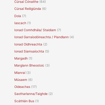
Cúrsaí Cónaithe
(64)
Cúrsaí Reiligiúnda
(6)
Dola
(7)
Iascach
(1)
Ionad Comhdhála/ Staidiam
(7)
Ionad Garraíodóireachta / Plandlann
(4)
Ionad Oidhreachta
(2)
Ionad Siamsaíochta
(5)
Margadh
(1)
Marglann Bheostoic
(3)
Mianraí
(3)
Músaem
(6)
Oideachas
(17)
Saotharlanna/Taighde
(2)
Scáthlán Bus
(1)