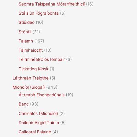
Seomra Taispeána Mótarfheithiclí
(16)
Stáisiún Fógraíochta
(6)
Stiúideo
(10)
Stóráil
(31)
Talamh
(167)
Talmhaíocht
(10)
Teirminéal/Clós Iompair
(6)
Ticketing Kiosk
(1)
Láithreán Tréigthe
(5)
Miondíol (Siopaí)
(943)
Áitreabh Eischeadúnais
(19)
Banc
(93)
Carrchlós (Miondíol)
(2)
Dáileoir Airgid Thirim
(5)
Gailearaí Ealaíne
(4)