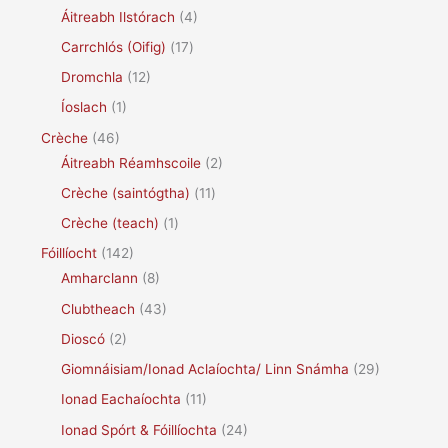
Áitreabh Ilstórach
(4)
Carrchlós (Oifig)
(17)
Dromchla
(12)
Íoslach
(1)
Crèche
(46)
Áitreabh Réamhscoile
(2)
Crèche (saintógtha)
(11)
Crèche (teach)
(1)
Fóillíocht
(142)
Amharclann
(8)
Clubtheach
(43)
Dioscó
(2)
Giomnáisiam/Ionad Aclaíochta/ Linn Snámha
(29)
Ionad Eachaíochta
(11)
Ionad Spórt & Fóillíochta
(24)