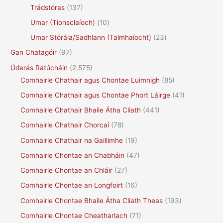
Trádstóras
(137)
Umar (Tionsclaíoch)
(10)
Umar Stórála/Sadhlann (Talmhaíocht)
(23)
Gan Chatagóir
(97)
Údarás Rátúcháin
(2,575)
Comhairle Chathair agus Chontae Luimnigh
(85)
Comhairle Chathair agus Chontae Phort Láirge
(41)
Comhairle Chathair Bhaile Átha Cliath
(441)
Comhairle Chathair Chorcaí
(78)
Comhairle Chathair na Gaillimhe
(19)
Comhairle Chontae an Chabháin
(47)
Comhairle Chontae an Chláir
(27)
Comhairle Chontae an Longfoirt
(16)
Comhairle Chontae Bhaile Átha Cliath Theas
(193)
Comhairle Chontae Cheatharlach
(71)