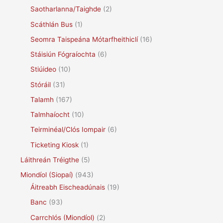
Saotharlanna/Taighde
(2)
Scáthlán Bus
(1)
Seomra Taispeána Mótarfheithiclí
(16)
Stáisiún Fógraíochta
(6)
Stiúideo
(10)
Stóráil
(31)
Talamh
(167)
Talmhaíocht
(10)
Teirminéal/Clós Iompair
(6)
Ticketing Kiosk
(1)
Láithreán Tréigthe
(5)
Miondíol (Siopaí)
(943)
Áitreabh Eischeadúnais
(19)
Banc
(93)
Carrchlós (Miondíol)
(2)