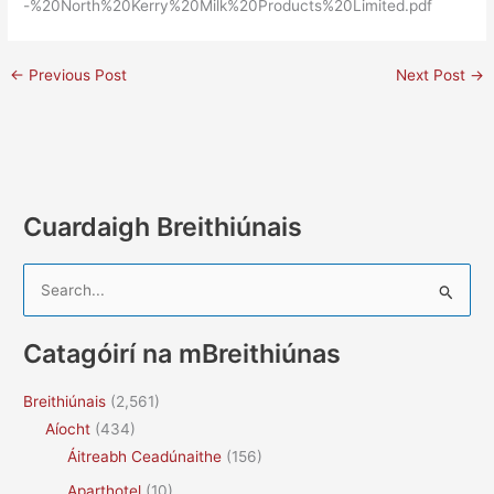
-%20North%20Kerry%20Milk%20Products%20Limited.pdf
←
Previous Post
Next Post
→
Cuardaigh Breithiúnais
S
e
a
Catagóirí na mBreithiúnas
r
c
Breithiúnais
(2,561)
h
Aíocht
(434)
f
Áitreabh Ceadúnaithe
(156)
o
Aparthotel
(10)