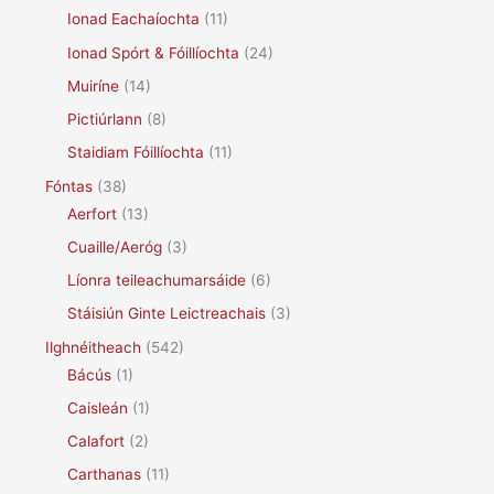
Ionad Eachaíochta
(11)
Ionad Spórt & Fóillíochta
(24)
Muiríne
(14)
Pictiúrlann
(8)
Staidiam Fóillíochta
(11)
Fóntas
(38)
Aerfort
(13)
Cuaille/Aeróg
(3)
Líonra teileachumarsáide
(6)
Stáisiún Ginte Leictreachais
(3)
Ilghnéitheach
(542)
Bácús
(1)
Caisleán
(1)
Calafort
(2)
Carthanas
(11)