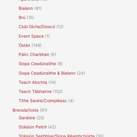
r
Bialann
(81)
:
Brú
(15)
Club Oíche/Dioscó
(12)
Event Space
(1)
Óstán
(148)
Páirc Charbhán
(6)
Siopa Ceadúnaithe
(8)
Siopa Ceadúnaithe & Bialann
(24)
Teach Aíochta
(14)
Teach Tábhairne
(152)
Tithe Saoire/Coimpléasc
(4)
Breosla/Iosta
(91)
Garáiste
(25)
Stáisiún Peitril
(42)
Stáisiún Seirbhíse/Siopa Réamhchúirte
(16)