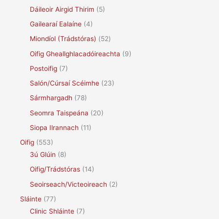
Dáileoir Airgid Thirim
(5)
Gailearaí Ealaíne
(4)
Miondíol (Trádstóras)
(52)
Oifig Gheallghlacadóireachta
(9)
Postoifig
(7)
Salón/Cúrsaí Scéimhe
(23)
Sármhargadh
(78)
Seomra Taispeána
(20)
Siopa Ilrannach
(11)
Oifig
(553)
3ú Glúin
(8)
Oifig/Trádstóras
(14)
Seoirseach/Victeoireach
(2)
Sláinte
(77)
Clinic Shláinte
(7)