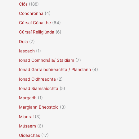
Clós
(188)
Conchrónna
(4)
Cúrsaí Cónaithe
(64)
Cúrsaí Reiligiúnda
(6)
Dola
(7)
Iascach
(1)
Ionad Comhdhála/ Staidiam
(7)
Ionad Garraíodóireachta / Plandlann
(4)
Ionad Oidhreachta
(2)
Ionad Siamsaíochta
(5)
Margadh
(1)
Marglann Bheostoic
(3)
Mianraí
(3)
Músaem
(6)
Oideachas
(17)