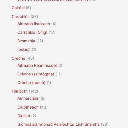
Cairéal
(6)
Carrchlós
(83)
Áitreabh Ilstórach
(4)
Carrchlós (Oifig)
(17)
Dromchla
(12)
Íoslach
(1)
Crèche
(46)
Áitreabh Réamhscoile
(2)
Crèche (saintógtha)
(11)
Crèche (teach)
(1)
Fóillíocht
(142)
Amharclann
(8)
Clubtheach
(43)
Dioscó
(2)
Giomnáisiam/Ionad Aclaíochta/ Linn Snámha
(29)