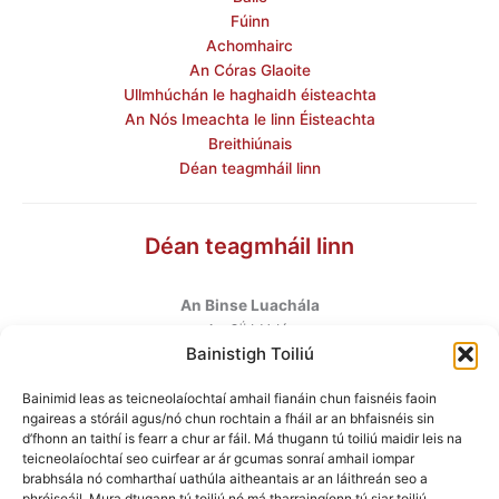
Fúinn
Achomhairc
An Córas Glaoite
Ullmhúchán le haghaidh éisteachta
An Nós Imeachta le linn Éisteachta
Breithiúnais
Déan teagmháil linn
Déan teagmháil linn
An Binse Luachála
ú
An 6
hUrlár
Bainistigh Toiliú
Halla Mhargadh na Feirme
Margadh na Feirme
Bainimid leas as teicneolaíochtaí amhail fianáin chun faisnéis faoin
Baile Átha Cliath 7
ngaireas a stóráil agus/nó chun rochtain a fháil ar an bhfaisnéis sin
D07 AEF4
d’fhonn an taithí is fearr a chur ar fáil. Má thugann tú toiliú maidir leis na
teicneolaíochtaí seo cuirfear ar ár gcumas sonraí amhail iompar
brabhsála nó comharthaí uathúla aitheantais ar an láithreán seo a
Teileafón
:
+353 1 6760130
phróiseáil. Mura dtugann tú toiliú nó má tharraingíonn tú siar toiliú,