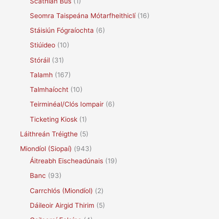
Scáthlán Bus
(1)
Seomra Taispeána Mótarfheithiclí
(16)
Stáisiún Fógraíochta
(6)
Stiúideo
(10)
Stóráil
(31)
Talamh
(167)
Talmhaíocht
(10)
Teirminéal/Clós Iompair
(6)
Ticketing Kiosk
(1)
Láithreán Tréigthe
(5)
Miondíol (Siopaí)
(943)
Áitreabh Eischeadúnais
(19)
Banc
(93)
Carrchlós (Miondíol)
(2)
Dáileoir Airgid Thirim
(5)