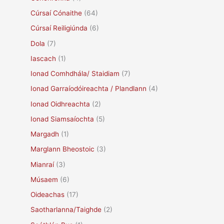
Cúrsaí Cónaithe
(64)
Cúrsaí Reiligiúnda
(6)
Dola
(7)
Iascach
(1)
Ionad Comhdhála/ Staidiam
(7)
Ionad Garraíodóireachta / Plandlann
(4)
Ionad Oidhreachta
(2)
Ionad Siamsaíochta
(5)
Margadh
(1)
Marglann Bheostoic
(3)
Mianraí
(3)
Músaem
(6)
Oideachas
(17)
Saotharlanna/Taighde
(2)