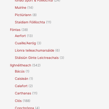
Ionad Spórt & Fóillíochta
(24)
Muiríne
(14)
Pictiúrlann
(8)
Staidiam Fóillíochta
(11)
Fóntas
(38)
Aerfort
(13)
Cuaille/Aeróg
(3)
Líonra teileachumarsáide
(6)
Stáisiún Ginte Leictreachais
(3)
Ilghnéitheach
(542)
Bácús
(1)
Caisleán
(1)
Calafort
(2)
Carthanas
(11)
Clós
(188)
Conchrónna
(4)