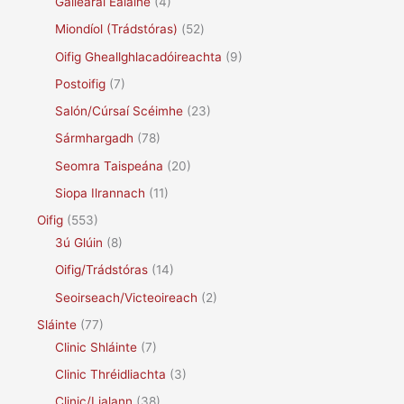
Gailearaí Ealaíne
(4)
Miondíol (Trádstóras)
(52)
Oifig Gheallghlacadóireachta
(9)
Postoifig
(7)
Salón/Cúrsaí Scéimhe
(23)
Sármhargadh
(78)
Seomra Taispeána
(20)
Siopa Ilrannach
(11)
Oifig
(553)
3ú Glúin
(8)
Oifig/Trádstóras
(14)
Seoirseach/Victeoireach
(2)
Sláinte
(77)
Clinic Shláinte
(7)
Clinic Thréidliachta
(3)
Clinic/Lialann
(38)