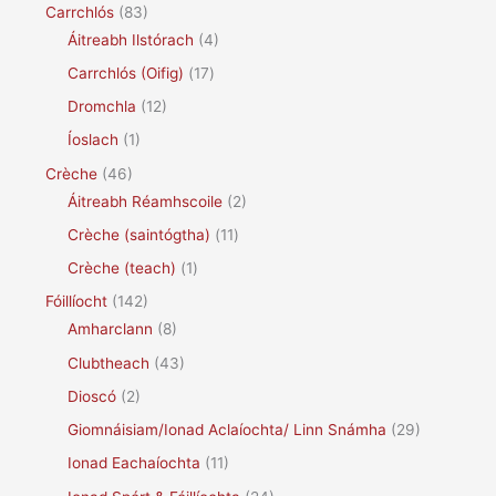
Carrchlós
(83)
Áitreabh Ilstórach
(4)
Carrchlós (Oifig)
(17)
Dromchla
(12)
Íoslach
(1)
Crèche
(46)
Áitreabh Réamhscoile
(2)
Crèche (saintógtha)
(11)
Crèche (teach)
(1)
Fóillíocht
(142)
Amharclann
(8)
Clubtheach
(43)
Dioscó
(2)
Giomnáisiam/Ionad Aclaíochta/ Linn Snámha
(29)
Ionad Eachaíochta
(11)