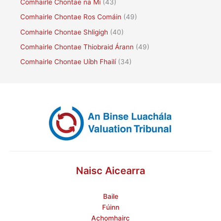
Comhairle Chontae na Mí
(43)
Comhairle Chontae Ros Comáin
(49)
Comhairle Chontae Shligigh
(40)
Comhairle Chontae Thiobraid Árann
(49)
Comhairle Chontae Uíbh Fhailí
(34)
Naisc Aicearra
Baile
Fúinn
Achomhairc