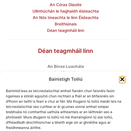
An Córas Glaoite
Ullmhúchán le haghaidh éisteachta
An Nós Imeachta le linn Éisteachta
Breithiúnais
Déan teagmháil linn
Déan teagmháil linn
An Binse Luachála
ú
An 6
hUrlár
Bainistigh Toiliú
Halla Mhargadh na Feirme
Margadh na Feirme
Bainimid leas as teicneolaíochtaí amhail fianáin chun faisnéis faoin
Baile Átha Cliath 7
ngaireas a stóráil agus/nó chun rochtain a fháil ar an bhfaisnéis sin
D07 AEF4
d’fhonn an taithí is fearr a chur ar fáil. Má thugann tú toiliú maidir leis na
teicneolaíochtaí seo cuirfear ar ár gcumas sonraí amhail iompar
brabhsála nó comharthaí uathúla aitheantais ar an láithreán seo a
Teileafón
:
+353 1 6760130
phróiseáil. Mura dtugann tú toiliú nó má tharraingíonn tú siar toiliú,
Ríomhphost
:
info@valuationtribunal.ie
d’fhéadfadh drochthionchar a bheith aige sin ar ghnéithe agus ar
fheidhmeanna áirithe.