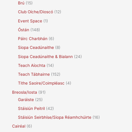
Brú
(15)
Club Oíche/Dioscó
(12)
Event Space
(1)
Óstán
(148)
Páirc Charbhán
(6)
Siopa Ceadúnaithe
(8)
Siopa Ceadúnaithe & Bialann
(24)
Teach Aíochta
(14)
Teach Tábhairne
(152)
Tithe Saoire/Coimpléasc
(4)
Breosla/Iosta
(91)
Garáiste
(25)
Stáisiún Peitril
(42)
Stáisiún Seirbhíse/Siopa Réamhchúirte
(16)
Cairéal
(6)