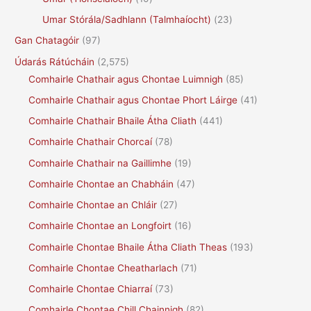
Umar Stórála/Sadhlann (Talmhaíocht)
(23)
Gan Chatagóir
(97)
Údarás Rátúcháin
(2,575)
Comhairle Chathair agus Chontae Luimnigh
(85)
Comhairle Chathair agus Chontae Phort Láirge
(41)
Comhairle Chathair Bhaile Átha Cliath
(441)
Comhairle Chathair Chorcaí
(78)
Comhairle Chathair na Gaillimhe
(19)
Comhairle Chontae an Chabháin
(47)
Comhairle Chontae an Chláir
(27)
Comhairle Chontae an Longfoirt
(16)
Comhairle Chontae Bhaile Átha Cliath Theas
(193)
Comhairle Chontae Cheatharlach
(71)
Comhairle Chontae Chiarraí
(73)
Comhairle Chontae Chill Chainnigh
(82)