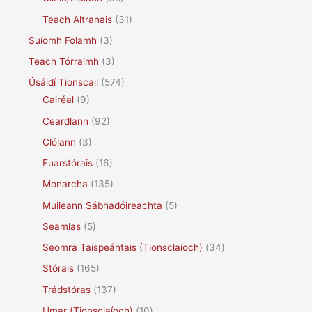
Teach Altranais
(31)
Suíomh Folamh
(3)
Teach Tórraimh
(3)
Úsáidí Tionscail
(574)
Cairéal
(9)
Ceardlann
(92)
Clólann
(3)
Fuarstórais
(16)
Monarcha
(135)
Muileann Sábhadóireachta
(5)
Seamlas
(5)
Seomra Taispeántais (Tionsclaíoch)
(34)
Stórais
(165)
Trádstóras
(137)
Umar (Tionsclaíoch)
(10)