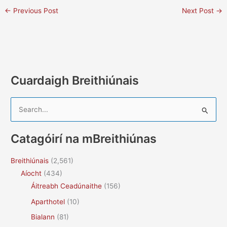
←
Previous Post
Next Post
→
Cuardaigh Breithiúnais
S
e
a
Catagóirí na mBreithiúnas
r
c
Breithiúnais
(2,561)
h
Aíocht
(434)
f
Áitreabh Ceadúnaithe
(156)
o
Aparthotel
(10)
r
Bialann
(81)
: