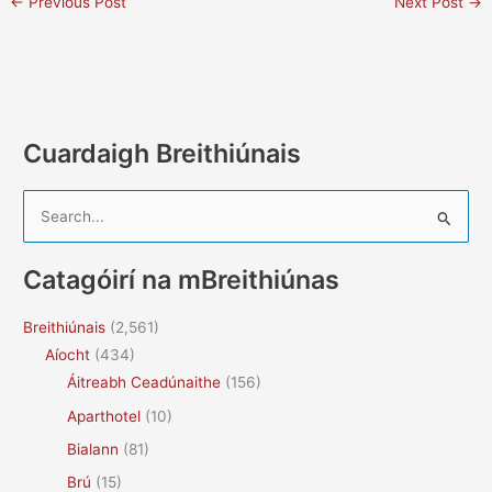
←
Previous Post
Next Post
→
Cuardaigh Breithiúnais
S
e
a
Catagóirí na mBreithiúnas
r
c
Breithiúnais
(2,561)
h
Aíocht
(434)
f
Áitreabh Ceadúnaithe
(156)
o
Aparthotel
(10)
r
Bialann
(81)
:
Brú
(15)