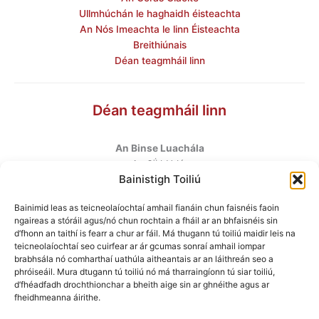
Ullmhúchán le haghaidh éisteachta
An Nós Imeachta le linn Éisteachta
Breithiúnais
Déan teagmháil linn
Déan teagmháil linn
An Binse Luachála
ú
An 6
hUrlár
Bainistigh Toiliú
Halla Mhargadh na Feirme
Margadh na Feirme
Bainimid leas as teicneolaíochtaí amhail fianáin chun faisnéis faoin
Baile Átha Cliath 7
ngaireas a stóráil agus/nó chun rochtain a fháil ar an bhfaisnéis sin
D07 AEF4
d’fhonn an taithí is fearr a chur ar fáil. Má thugann tú toiliú maidir leis na
teicneolaíochtaí seo cuirfear ar ár gcumas sonraí amhail iompar
brabhsála nó comharthaí uathúla aitheantais ar an láithreán seo a
Teileafón
:
+353 1 6760130
phróiseáil. Mura dtugann tú toiliú nó má tharraingíonn tú siar toiliú,
Ríomhphost
:
info@valuationtribunal.ie
d’fhéadfadh drochthionchar a bheith aige sin ar ghnéithe agus ar
fheidhmeanna áirithe.