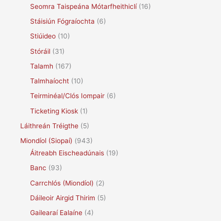
Seomra Taispeána Mótarfheithiclí
(16)
Stáisiún Fógraíochta
(6)
Stiúideo
(10)
Stóráil
(31)
Talamh
(167)
Talmhaíocht
(10)
Teirminéal/Clós Iompair
(6)
Ticketing Kiosk
(1)
Láithreán Tréigthe
(5)
Miondíol (Siopaí)
(943)
Áitreabh Eischeadúnais
(19)
Banc
(93)
Carrchlós (Miondíol)
(2)
Dáileoir Airgid Thirim
(5)
Gailearaí Ealaíne
(4)