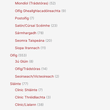
Miondíol (Trádstóras)
(52)
Oifig Gheallghlacadóireachta
(9)
Postoifig
(7)
Salón/Cúrsaí Scéimhe
(23)
Sármhargadh
(78)
Seomra Taispeána
(20)
Siopa Ilrannach
(11)
Oifig
(553)
3ú Glúin
(8)
Oifig/Trádstóras
(14)
Seoirseach/Victeoireach
(2)
Sláinte
(77)
Clinic Shláinte
(7)
Clinic Thréidliachta
(3)
Clinic/Lialann
(38)