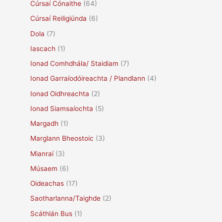
Cúrsaí Cónaithe
(64)
Cúrsaí Reiligiúnda
(6)
Dola
(7)
Iascach
(1)
Ionad Comhdhála/ Staidiam
(7)
Ionad Garraíodóireachta / Plandlann
(4)
Ionad Oidhreachta
(2)
Ionad Siamsaíochta
(5)
Margadh
(1)
Marglann Bheostoic
(3)
Mianraí
(3)
Músaem
(6)
Oideachas
(17)
Saotharlanna/Taighde
(2)
Scáthlán Bus
(1)