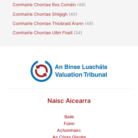
Comhairle Chontae Ros Comáin
(49)
Comhairle Chontae Shligigh
(40)
Comhairle Chontae Thiobraid Árann
(49)
Comhairle Chontae Uíbh Fhailí
(34)
Naisc Aicearra
Baile
Fúinn
Achomhairc
An Córas Glaoite