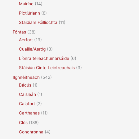
Muiríne
(14)
Pictiúrlann
(8)
Staidiam Fóillíochta
(11)
Fóntas
(38)
Aerfort
(13)
Cuaille/Aeróg
(3)
Líonra teileachumarsáide
(6)
Stáisiún Ginte Leictreachais
(3)
Ilghnéitheach
(542)
Bácús
(1)
Caisleán
(1)
Calafort
(2)
Carthanas
(11)
Clós
(188)
Conchrónna
(4)