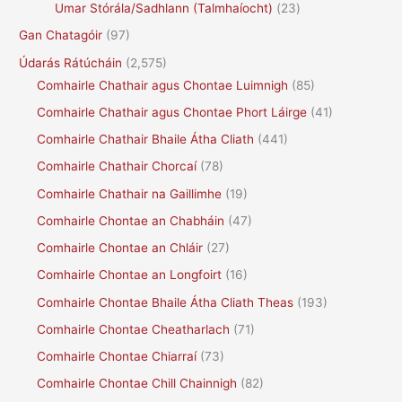
Umar Stórála/Sadhlann (Talmhaíocht)
(23)
Gan Chatagóir
(97)
Údarás Rátúcháin
(2,575)
Comhairle Chathair agus Chontae Luimnigh
(85)
Comhairle Chathair agus Chontae Phort Láirge
(41)
Comhairle Chathair Bhaile Átha Cliath
(441)
Comhairle Chathair Chorcaí
(78)
Comhairle Chathair na Gaillimhe
(19)
Comhairle Chontae an Chabháin
(47)
Comhairle Chontae an Chláir
(27)
Comhairle Chontae an Longfoirt
(16)
Comhairle Chontae Bhaile Átha Cliath Theas
(193)
Comhairle Chontae Cheatharlach
(71)
Comhairle Chontae Chiarraí
(73)
Comhairle Chontae Chill Chainnigh
(82)