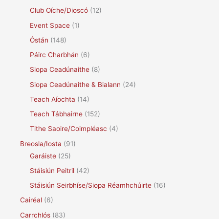
Club Oíche/Dioscó
(12)
Event Space
(1)
Óstán
(148)
Páirc Charbhán
(6)
Siopa Ceadúnaithe
(8)
Siopa Ceadúnaithe & Bialann
(24)
Teach Aíochta
(14)
Teach Tábhairne
(152)
Tithe Saoire/Coimpléasc
(4)
Breosla/Iosta
(91)
Garáiste
(25)
Stáisiún Peitril
(42)
Stáisiún Seirbhíse/Siopa Réamhchúirte
(16)
Cairéal
(6)
Carrchlós
(83)