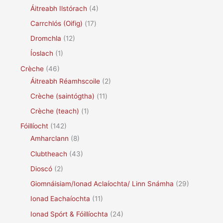
Áitreabh Ilstórach
(4)
Carrchlós (Oifig)
(17)
Dromchla
(12)
Íoslach
(1)
Crèche
(46)
Áitreabh Réamhscoile
(2)
Crèche (saintógtha)
(11)
Crèche (teach)
(1)
Fóillíocht
(142)
Amharclann
(8)
Clubtheach
(43)
Dioscó
(2)
Giomnáisiam/Ionad Aclaíochta/ Linn Snámha
(29)
Ionad Eachaíochta
(11)
Ionad Spórt & Fóillíochta
(24)