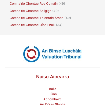
Comhairle Chontae Ros Comáin
(49)
Comhairle Chontae Shligigh
(40)
Comhairle Chontae Thiobraid Árann
(49)
Comhairle Chontae Uíbh Fhailí
(34)
Naisc Aicearra
Baile
Fúinn
Achomhairc
An Córas Glaoite