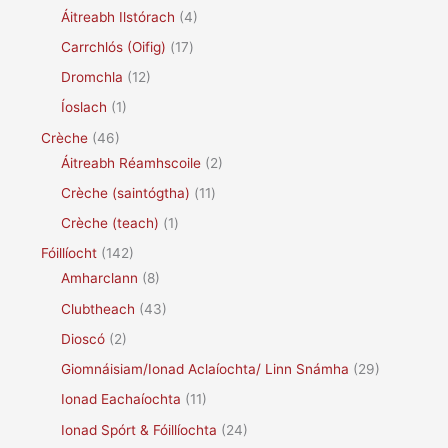
Áitreabh Ilstórach
(4)
Carrchlós (Oifig)
(17)
Dromchla
(12)
Íoslach
(1)
Crèche
(46)
Áitreabh Réamhscoile
(2)
Crèche (saintógtha)
(11)
Crèche (teach)
(1)
Fóillíocht
(142)
Amharclann
(8)
Clubtheach
(43)
Dioscó
(2)
Giomnáisiam/Ionad Aclaíochta/ Linn Snámha
(29)
Ionad Eachaíochta
(11)
Ionad Spórt & Fóillíochta
(24)