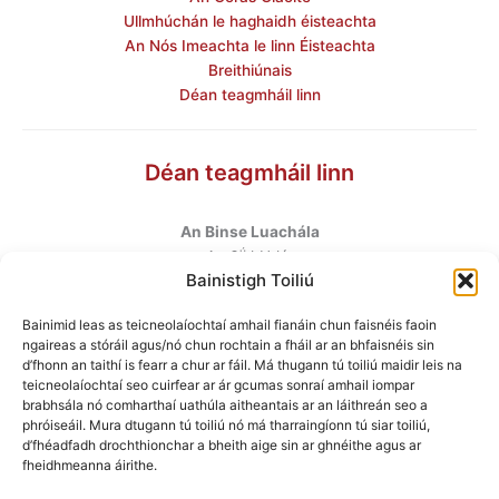
Ullmhúchán le haghaidh éisteachta
An Nós Imeachta le linn Éisteachta
Breithiúnais
Déan teagmháil linn
Déan teagmháil linn
An Binse Luachála
ú
An 6
hUrlár
Bainistigh Toiliú
Halla Mhargadh na Feirme
Margadh na Feirme
Bainimid leas as teicneolaíochtaí amhail fianáin chun faisnéis faoin
Baile Átha Cliath 7
ngaireas a stóráil agus/nó chun rochtain a fháil ar an bhfaisnéis sin
D07 AEF4
d’fhonn an taithí is fearr a chur ar fáil. Má thugann tú toiliú maidir leis na
teicneolaíochtaí seo cuirfear ar ár gcumas sonraí amhail iompar
brabhsála nó comharthaí uathúla aitheantais ar an láithreán seo a
Teileafón
:
+353 1 6760130
phróiseáil. Mura dtugann tú toiliú nó má tharraingíonn tú siar toiliú,
Ríomhphost
:
info@valuationtribunal.ie
d’fhéadfadh drochthionchar a bheith aige sin ar ghnéithe agus ar
fheidhmeanna áirithe.