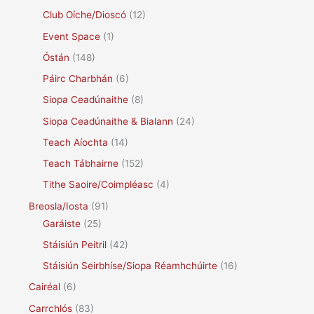
Club Oíche/Dioscó
(12)
Event Space
(1)
Óstán
(148)
Páirc Charbhán
(6)
Siopa Ceadúnaithe
(8)
Siopa Ceadúnaithe & Bialann
(24)
Teach Aíochta
(14)
Teach Tábhairne
(152)
Tithe Saoire/Coimpléasc
(4)
Breosla/Iosta
(91)
Garáiste
(25)
Stáisiún Peitril
(42)
Stáisiún Seirbhíse/Siopa Réamhchúirte
(16)
Cairéal
(6)
Carrchlós
(83)