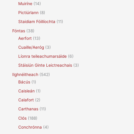
Muiríne
(14)
Pictiúrlann
(8)
Staidiam Fóillíochta
(11)
Fóntas
(38)
Aerfort
(13)
Cuaille/Aeróg
(3)
Líonra teileachumarsáide
(6)
Stáisiún Ginte Leictreachais
(3)
Ilghnéitheach
(542)
Bácús
(1)
Caisleán
(1)
Calafort
(2)
Carthanas
(11)
Clós
(188)
Conchrónna
(4)