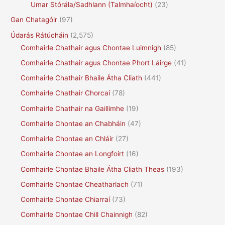
Umar Stórála/Sadhlann (Talmhaíocht)
(23)
Gan Chatagóir
(97)
Údarás Rátúcháin
(2,575)
Comhairle Chathair agus Chontae Luimnigh
(85)
Comhairle Chathair agus Chontae Phort Láirge
(41)
Comhairle Chathair Bhaile Átha Cliath
(441)
Comhairle Chathair Chorcaí
(78)
Comhairle Chathair na Gaillimhe
(19)
Comhairle Chontae an Chabháin
(47)
Comhairle Chontae an Chláir
(27)
Comhairle Chontae an Longfoirt
(16)
Comhairle Chontae Bhaile Átha Cliath Theas
(193)
Comhairle Chontae Cheatharlach
(71)
Comhairle Chontae Chiarraí
(73)
Comhairle Chontae Chill Chainnigh
(82)