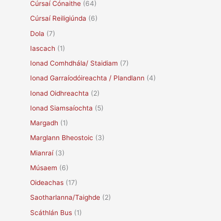
Cúrsaí Cónaithe
(64)
Cúrsaí Reiligiúnda
(6)
Dola
(7)
Iascach
(1)
Ionad Comhdhála/ Staidiam
(7)
Ionad Garraíodóireachta / Plandlann
(4)
Ionad Oidhreachta
(2)
Ionad Siamsaíochta
(5)
Margadh
(1)
Marglann Bheostoic
(3)
Mianraí
(3)
Músaem
(6)
Oideachas
(17)
Saotharlanna/Taighde
(2)
Scáthlán Bus
(1)