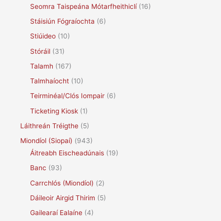
Seomra Taispeána Mótarfheithiclí
(16)
Stáisiún Fógraíochta
(6)
Stiúideo
(10)
Stóráil
(31)
Talamh
(167)
Talmhaíocht
(10)
Teirminéal/Clós Iompair
(6)
Ticketing Kiosk
(1)
Láithreán Tréigthe
(5)
Miondíol (Siopaí)
(943)
Áitreabh Eischeadúnais
(19)
Banc
(93)
Carrchlós (Miondíol)
(2)
Dáileoir Airgid Thirim
(5)
Gailearaí Ealaíne
(4)