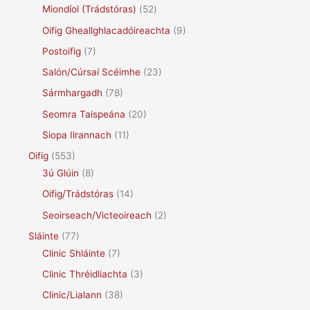
Miondíol (Trádstóras)
(52)
Oifig Gheallghlacadóireachta
(9)
Postoifig
(7)
Salón/Cúrsaí Scéimhe
(23)
Sármhargadh
(78)
Seomra Taispeána
(20)
Siopa Ilrannach
(11)
Oifig
(553)
3ú Glúin
(8)
Oifig/Trádstóras
(14)
Seoirseach/Victeoireach
(2)
Sláinte
(77)
Clinic Shláinte
(7)
Clinic Thréidliachta
(3)
Clinic/Lialann
(38)