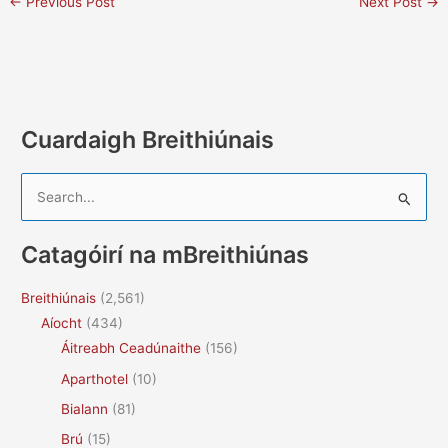
←
Previous Post
Next Post
→
Cuardaigh Breithiúnais
S
e
a
Catagóirí na mBreithiúnas
r
c
Breithiúnais
(2,561)
h
Aíocht
(434)
f
Áitreabh Ceadúnaithe
(156)
o
Aparthotel
(10)
r
Bialann
(81)
:
Brú
(15)