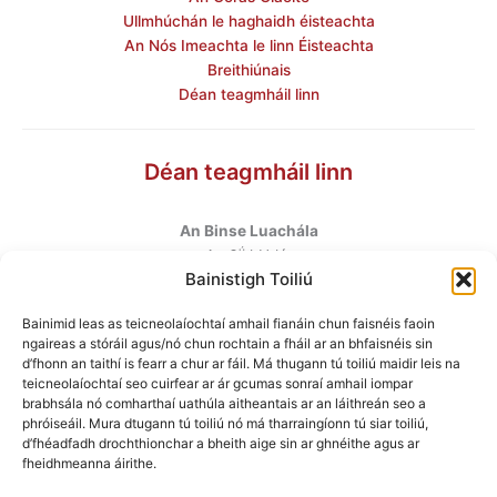
Ullmhúchán le haghaidh éisteachta
An Nós Imeachta le linn Éisteachta
Breithiúnais
Déan teagmháil linn
Déan teagmháil linn
An Binse Luachála
ú
An 6
hUrlár
Bainistigh Toiliú
Halla Mhargadh na Feirme
Margadh na Feirme
Bainimid leas as teicneolaíochtaí amhail fianáin chun faisnéis faoin
Baile Átha Cliath 7
ngaireas a stóráil agus/nó chun rochtain a fháil ar an bhfaisnéis sin
D07 AEF4
d’fhonn an taithí is fearr a chur ar fáil. Má thugann tú toiliú maidir leis na
teicneolaíochtaí seo cuirfear ar ár gcumas sonraí amhail iompar
brabhsála nó comharthaí uathúla aitheantais ar an láithreán seo a
Teileafón
:
+353 1 6760130
phróiseáil. Mura dtugann tú toiliú nó má tharraingíonn tú siar toiliú,
Ríomhphost
:
info@valuationtribunal.ie
d’fhéadfadh drochthionchar a bheith aige sin ar ghnéithe agus ar
fheidhmeanna áirithe.