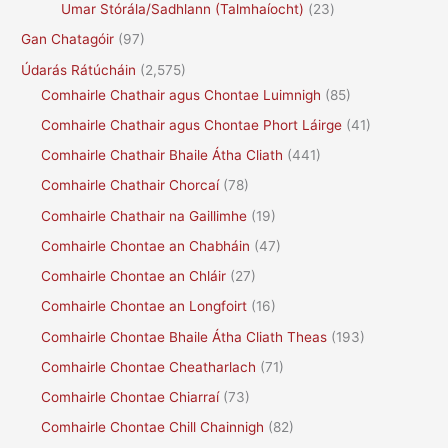
Umar Stórála/Sadhlann (Talmhaíocht)
(23)
Gan Chatagóir
(97)
Údarás Rátúcháin
(2,575)
Comhairle Chathair agus Chontae Luimnigh
(85)
Comhairle Chathair agus Chontae Phort Láirge
(41)
Comhairle Chathair Bhaile Átha Cliath
(441)
Comhairle Chathair Chorcaí
(78)
Comhairle Chathair na Gaillimhe
(19)
Comhairle Chontae an Chabháin
(47)
Comhairle Chontae an Chláir
(27)
Comhairle Chontae an Longfoirt
(16)
Comhairle Chontae Bhaile Átha Cliath Theas
(193)
Comhairle Chontae Cheatharlach
(71)
Comhairle Chontae Chiarraí
(73)
Comhairle Chontae Chill Chainnigh
(82)