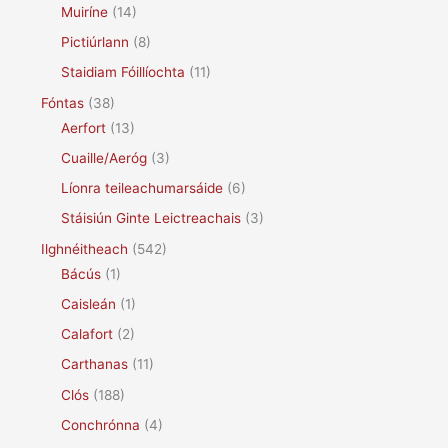
Muiríne
(14)
Pictiúrlann
(8)
Staidiam Fóillíochta
(11)
Fóntas
(38)
Aerfort
(13)
Cuaille/Aeróg
(3)
Líonra teileachumarsáide
(6)
Stáisiún Ginte Leictreachais
(3)
Ilghnéitheach
(542)
Bácús
(1)
Caisleán
(1)
Calafort
(2)
Carthanas
(11)
Clós
(188)
Conchrónna
(4)