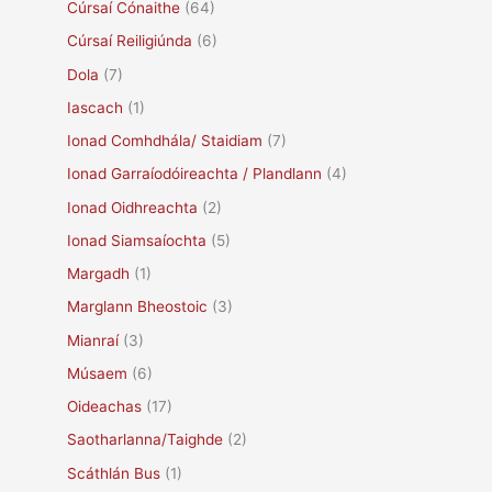
Cúrsaí Cónaithe
(64)
Cúrsaí Reiligiúnda
(6)
Dola
(7)
Iascach
(1)
Ionad Comhdhála/ Staidiam
(7)
Ionad Garraíodóireachta / Plandlann
(4)
Ionad Oidhreachta
(2)
Ionad Siamsaíochta
(5)
Margadh
(1)
Marglann Bheostoic
(3)
Mianraí
(3)
Músaem
(6)
Oideachas
(17)
Saotharlanna/Taighde
(2)
Scáthlán Bus
(1)