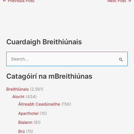
←
Previous Post
Next Post
→
Cuardaigh Breithiúnais
S
e
a
Catagóirí na mBreithiúnas
r
c
Breithiúnais
(2,561)
h
Aíocht
(434)
f
Áitreabh Ceadúnaithe
(156)
o
Aparthotel
(10)
r
Bialann
(81)
:
Brú
(15)