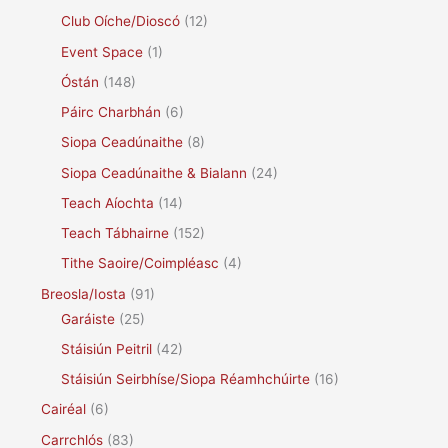
Club Oíche/Dioscó
(12)
Event Space
(1)
Óstán
(148)
Páirc Charbhán
(6)
Siopa Ceadúnaithe
(8)
Siopa Ceadúnaithe & Bialann
(24)
Teach Aíochta
(14)
Teach Tábhairne
(152)
Tithe Saoire/Coimpléasc
(4)
Breosla/Iosta
(91)
Garáiste
(25)
Stáisiún Peitril
(42)
Stáisiún Seirbhíse/Siopa Réamhchúirte
(16)
Cairéal
(6)
Carrchlós
(83)