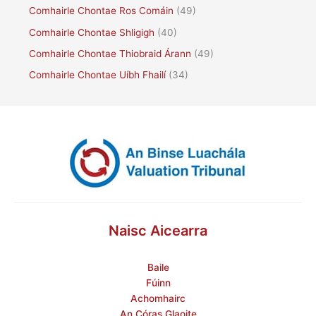
Comhairle Chontae Ros Comáin
(49)
Comhairle Chontae Shligigh
(40)
Comhairle Chontae Thiobraid Árann
(49)
Comhairle Chontae Uíbh Fhailí
(34)
Naisc Aicearra
Baile
Fúinn
Achomhairc
An Córas Glaoite