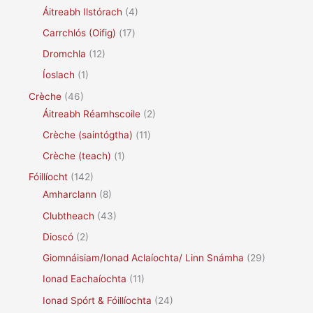
Áitreabh Ilstórach
(4)
Carrchlós (Oifig)
(17)
Dromchla
(12)
Íoslach
(1)
Crèche
(46)
Áitreabh Réamhscoile
(2)
Crèche (saintógtha)
(11)
Crèche (teach)
(1)
Fóillíocht
(142)
Amharclann
(8)
Clubtheach
(43)
Dioscó
(2)
Giomnáisiam/Ionad Aclaíochta/ Linn Snámha
(29)
Ionad Eachaíochta
(11)
Ionad Spórt & Fóillíochta
(24)