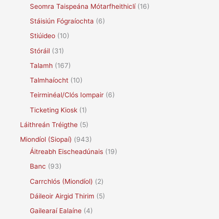
Seomra Taispeána Mótarfheithiclí
(16)
Stáisiún Fógraíochta
(6)
Stiúideo
(10)
Stóráil
(31)
Talamh
(167)
Talmhaíocht
(10)
Teirminéal/Clós Iompair
(6)
Ticketing Kiosk
(1)
Láithreán Tréigthe
(5)
Miondíol (Siopaí)
(943)
Áitreabh Eischeadúnais
(19)
Banc
(93)
Carrchlós (Miondíol)
(2)
Dáileoir Airgid Thirim
(5)
Gailearaí Ealaíne
(4)