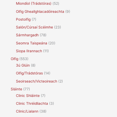
Miondíol (Trádstóras)
(52)
Oifig Gheallghlacadóireachta
(9)
Postoifig
(7)
Salón/Cúrsaí Scéimhe
(23)
Sármhargadh
(78)
Seomra Taispeána
(20)
Siopa Ilrannach
(11)
Oifig
(553)
3ú Glúin
(8)
Oifig/Trádstóras
(14)
Seoirseach/Victeoireach
(2)
Sláinte
(77)
Clinic Shláinte
(7)
Clinic Thréidliachta
(3)
Clinic/Lialann
(38)