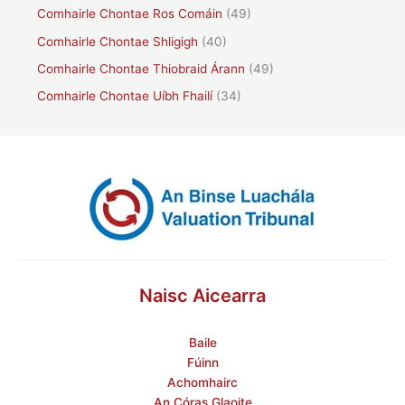
Comhairle Chontae Ros Comáin
(49)
Comhairle Chontae Shligigh
(40)
Comhairle Chontae Thiobraid Árann
(49)
Comhairle Chontae Uíbh Fhailí
(34)
Naisc Aicearra
Baile
Fúinn
Achomhairc
An Córas Glaoite