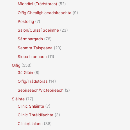
Miondíol (Trádstóras)
(52)
Oifig Gheallghlacadóireachta
(9)
Postoifig
(7)
Salón/Cúrsaí Scéimhe
(23)
Sármhargadh
(78)
Seomra Taispeána
(20)
Siopa Ilrannach
(11)
Oifig
(553)
3ú Glúin
(8)
Oifig/Trádstóras
(14)
Seoirseach/Victeoireach
(2)
Sláinte
(77)
Clinic Shláinte
(7)
Clinic Thréidliachta
(3)
Clinic/Lialann
(38)