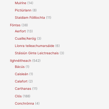
Muiríne
(14)
Pictiúrlann
(8)
Staidiam Fóillíochta
(11)
Fóntas
(38)
Aerfort
(13)
Cuaille/Aeróg
(3)
Líonra teileachumarsáide
(6)
Stáisiún Ginte Leictreachais
(3)
Ilghnéitheach
(542)
Bácús
(1)
Caisleán
(1)
Calafort
(2)
Carthanas
(11)
Clós
(188)
Conchrónna
(4)