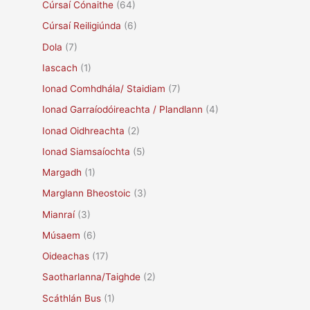
Cúrsaí Cónaithe
(64)
Cúrsaí Reiligiúnda
(6)
Dola
(7)
Iascach
(1)
Ionad Comhdhála/ Staidiam
(7)
Ionad Garraíodóireachta / Plandlann
(4)
Ionad Oidhreachta
(2)
Ionad Siamsaíochta
(5)
Margadh
(1)
Marglann Bheostoic
(3)
Mianraí
(3)
Músaem
(6)
Oideachas
(17)
Saotharlanna/Taighde
(2)
Scáthlán Bus
(1)