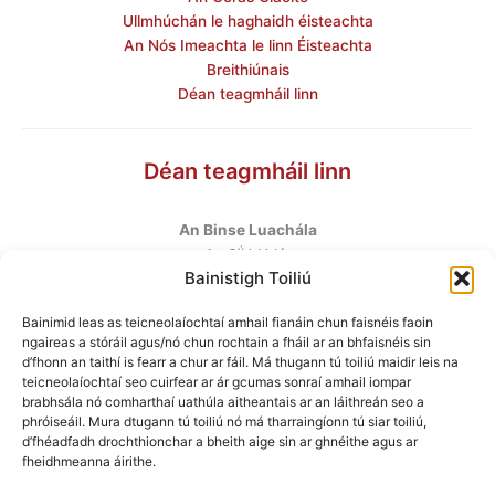
Ullmhúchán le haghaidh éisteachta
An Nós Imeachta le linn Éisteachta
Breithiúnais
Déan teagmháil linn
Déan teagmháil linn
An Binse Luachála
ú
An 6
hUrlár
Bainistigh Toiliú
Halla Mhargadh na Feirme
Margadh na Feirme
Bainimid leas as teicneolaíochtaí amhail fianáin chun faisnéis faoin
Baile Átha Cliath 7
ngaireas a stóráil agus/nó chun rochtain a fháil ar an bhfaisnéis sin
D07 AEF4
d’fhonn an taithí is fearr a chur ar fáil. Má thugann tú toiliú maidir leis na
teicneolaíochtaí seo cuirfear ar ár gcumas sonraí amhail iompar
brabhsála nó comharthaí uathúla aitheantais ar an láithreán seo a
Teileafón
:
+353 1 6760130
phróiseáil. Mura dtugann tú toiliú nó má tharraingíonn tú siar toiliú,
Ríomhphost
:
info@valuationtribunal.ie
d’fhéadfadh drochthionchar a bheith aige sin ar ghnéithe agus ar
fheidhmeanna áirithe.