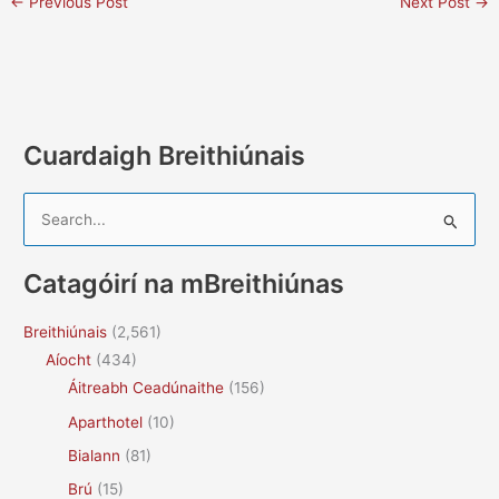
←
Previous Post
Next Post
→
Cuardaigh Breithiúnais
S
e
a
Catagóirí na mBreithiúnas
r
c
Breithiúnais
(2,561)
h
Aíocht
(434)
f
Áitreabh Ceadúnaithe
(156)
o
Aparthotel
(10)
r
Bialann
(81)
:
Brú
(15)