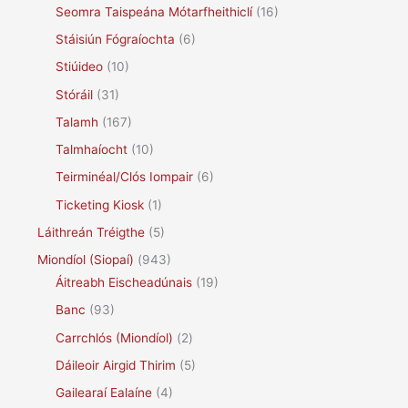
Seomra Taispeána Mótarfheithiclí
(16)
Stáisiún Fógraíochta
(6)
Stiúideo
(10)
Stóráil
(31)
Talamh
(167)
Talmhaíocht
(10)
Teirminéal/Clós Iompair
(6)
Ticketing Kiosk
(1)
Láithreán Tréigthe
(5)
Miondíol (Siopaí)
(943)
Áitreabh Eischeadúnais
(19)
Banc
(93)
Carrchlós (Miondíol)
(2)
Dáileoir Airgid Thirim
(5)
Gailearaí Ealaíne
(4)