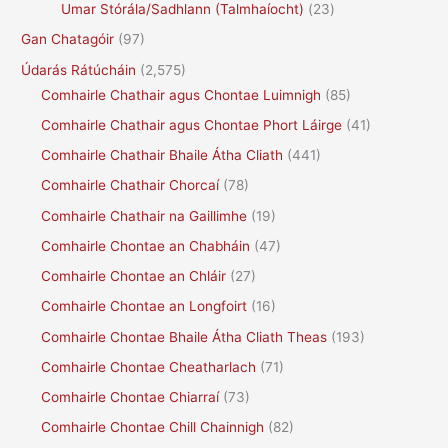
Umar Stórála/Sadhlann (Talmhaíocht)
(23)
Gan Chatagóir
(97)
Údarás Rátúcháin
(2,575)
Comhairle Chathair agus Chontae Luimnigh
(85)
Comhairle Chathair agus Chontae Phort Láirge
(41)
Comhairle Chathair Bhaile Átha Cliath
(441)
Comhairle Chathair Chorcaí
(78)
Comhairle Chathair na Gaillimhe
(19)
Comhairle Chontae an Chabháin
(47)
Comhairle Chontae an Chláir
(27)
Comhairle Chontae an Longfoirt
(16)
Comhairle Chontae Bhaile Átha Cliath Theas
(193)
Comhairle Chontae Cheatharlach
(71)
Comhairle Chontae Chiarraí
(73)
Comhairle Chontae Chill Chainnigh
(82)