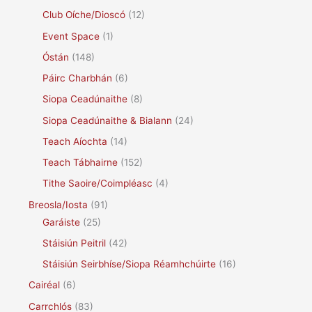
Club Oíche/Dioscó
(12)
Event Space
(1)
Óstán
(148)
Páirc Charbhán
(6)
Siopa Ceadúnaithe
(8)
Siopa Ceadúnaithe & Bialann
(24)
Teach Aíochta
(14)
Teach Tábhairne
(152)
Tithe Saoire/Coimpléasc
(4)
Breosla/Iosta
(91)
Garáiste
(25)
Stáisiún Peitril
(42)
Stáisiún Seirbhíse/Siopa Réamhchúirte
(16)
Cairéal
(6)
Carrchlós
(83)