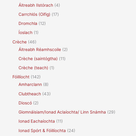
Áitreabh Ilstórach
(4)
Carrchlós (Oifig)
(17)
Dromchla
(12)
Íoslach
(1)
Crèche
(46)
Áitreabh Réamhscoile
(2)
Crèche (saintógtha)
(11)
Crèche (teach)
(1)
Fóillíocht
(142)
Amharclann
(8)
Clubtheach
(43)
Dioscó
(2)
Giomnáisiam/Ionad Aclaíochta/ Linn Snámha
(29)
Ionad Eachaíochta
(11)
Ionad Spórt & Fóillíochta
(24)