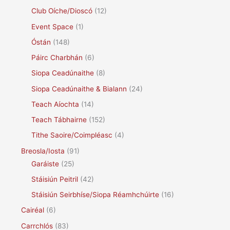
Club Oíche/Dioscó
(12)
Event Space
(1)
Óstán
(148)
Páirc Charbhán
(6)
Siopa Ceadúnaithe
(8)
Siopa Ceadúnaithe & Bialann
(24)
Teach Aíochta
(14)
Teach Tábhairne
(152)
Tithe Saoire/Coimpléasc
(4)
Breosla/Iosta
(91)
Garáiste
(25)
Stáisiún Peitril
(42)
Stáisiún Seirbhíse/Siopa Réamhchúirte
(16)
Cairéal
(6)
Carrchlós
(83)