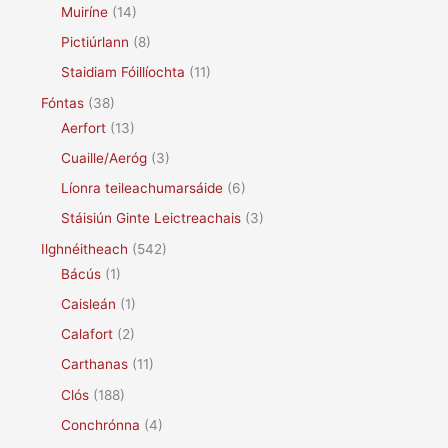
Muiríne
(14)
Pictiúrlann
(8)
Staidiam Fóillíochta
(11)
Fóntas
(38)
Aerfort
(13)
Cuaille/Aeróg
(3)
Líonra teileachumarsáide
(6)
Stáisiún Ginte Leictreachais
(3)
Ilghnéitheach
(542)
Bácús
(1)
Caisleán
(1)
Calafort
(2)
Carthanas
(11)
Clós
(188)
Conchrónna
(4)