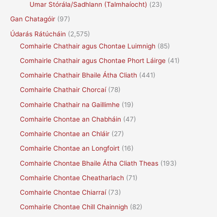
Umar Stórála/Sadhlann (Talmhaíocht)
(23)
Gan Chatagóir
(97)
Údarás Rátúcháin
(2,575)
Comhairle Chathair agus Chontae Luimnigh
(85)
Comhairle Chathair agus Chontae Phort Láirge
(41)
Comhairle Chathair Bhaile Átha Cliath
(441)
Comhairle Chathair Chorcaí
(78)
Comhairle Chathair na Gaillimhe
(19)
Comhairle Chontae an Chabháin
(47)
Comhairle Chontae an Chláir
(27)
Comhairle Chontae an Longfoirt
(16)
Comhairle Chontae Bhaile Átha Cliath Theas
(193)
Comhairle Chontae Cheatharlach
(71)
Comhairle Chontae Chiarraí
(73)
Comhairle Chontae Chill Chainnigh
(82)