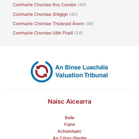
Comhairle Chontae Ros Comáin
(49)
Comhairle Chontae Shligigh
(40)
Comhairle Chontae Thiobraid Árann
(49)
Comhairle Chontae Uíbh Fhailí
(34)
Naisc Aicearra
Baile
Fúinn
Achomhairc
An Córas Glaoite