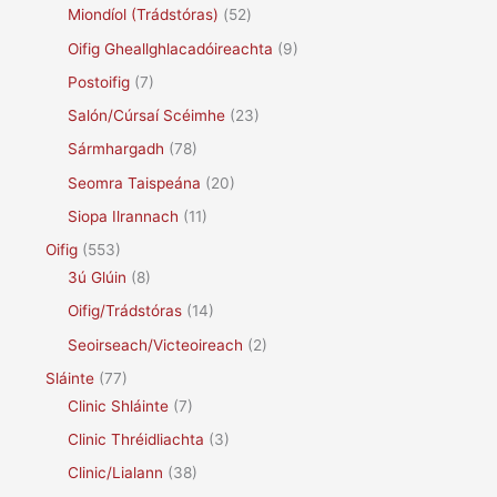
Miondíol (Trádstóras)
(52)
Oifig Gheallghlacadóireachta
(9)
Postoifig
(7)
Salón/Cúrsaí Scéimhe
(23)
Sármhargadh
(78)
Seomra Taispeána
(20)
Siopa Ilrannach
(11)
Oifig
(553)
3ú Glúin
(8)
Oifig/Trádstóras
(14)
Seoirseach/Victeoireach
(2)
Sláinte
(77)
Clinic Shláinte
(7)
Clinic Thréidliachta
(3)
Clinic/Lialann
(38)