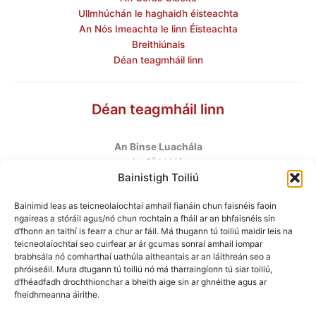
Ullmhúchán le haghaidh éisteachta
An Nós Imeachta le linn Éisteachta
Breithiúnais
Déan teagmháil linn
Déan teagmháil linn
An Binse Luachála
ú
An 6
hUrlár
Bainistigh Toiliú
Halla Mhargadh na Feirme
Margadh na Feirme
Bainimid leas as teicneolaíochtaí amhail fianáin chun faisnéis faoin
Baile Átha Cliath 7
ngaireas a stóráil agus/nó chun rochtain a fháil ar an bhfaisnéis sin
D07 AEF4
d’fhonn an taithí is fearr a chur ar fáil. Má thugann tú toiliú maidir leis na
teicneolaíochtaí seo cuirfear ar ár gcumas sonraí amhail iompar
brabhsála nó comharthaí uathúla aitheantais ar an láithreán seo a
Teileafón
:
+353 1 6760130
phróiseáil. Mura dtugann tú toiliú nó má tharraingíonn tú siar toiliú,
Ríomhphost
:
info@valuationtribunal.ie
d’fhéadfadh drochthionchar a bheith aige sin ar ghnéithe agus ar
fheidhmeanna áirithe.