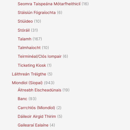
Seomra Taispeána Mótarfheithiclí
(16)
Stáisiún Fógraíochta
(6)
Stiúideo
(10)
Stóráil
(31)
Talamh
(167)
Talmhaíocht
(10)
Teirminéal/Clós Iompair
(6)
Ticketing Kiosk
(1)
Láithreán Tréigthe
(5)
Miondíol (Siopaí)
(943)
Áitreabh Eischeadúnais
(19)
Banc
(93)
Carrchlós (Miondíol)
(2)
Dáileoir Airgid Thirim
(5)
Gailearaí Ealaíne
(4)