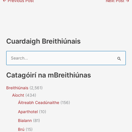
←
Previous Post
Next Post
→
Cuardaigh Breithiúnais
S
e
a
Catagóirí na mBreithiúnas
r
c
Breithiúnais
(2,561)
h
Aíocht
(434)
f
Áitreabh Ceadúnaithe
(156)
o
Aparthotel
(10)
r
Bialann
(81)
:
Brú
(15)