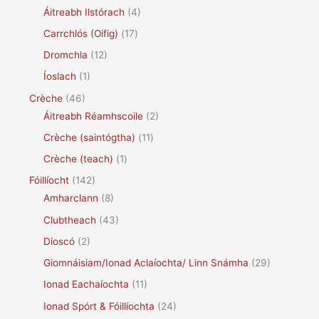
Áitreabh Ilstórach
(4)
Carrchlós (Oifig)
(17)
Dromchla
(12)
Íoslach
(1)
Crèche
(46)
Áitreabh Réamhscoile
(2)
Crèche (saintógtha)
(11)
Crèche (teach)
(1)
Fóillíocht
(142)
Amharclann
(8)
Clubtheach
(43)
Dioscó
(2)
Giomnáisiam/Ionad Aclaíochta/ Linn Snámha
(29)
Ionad Eachaíochta
(11)
Ionad Spórt & Fóillíochta
(24)