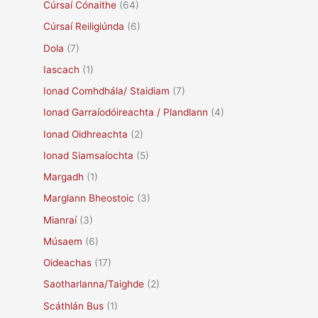
Cúrsaí Cónaithe
(64)
Cúrsaí Reiligiúnda
(6)
Dola
(7)
Iascach
(1)
Ionad Comhdhála/ Staidiam
(7)
Ionad Garraíodóireachta / Plandlann
(4)
Ionad Oidhreachta
(2)
Ionad Siamsaíochta
(5)
Margadh
(1)
Marglann Bheostoic
(3)
Mianraí
(3)
Músaem
(6)
Oideachas
(17)
Saotharlanna/Taighde
(2)
Scáthlán Bus
(1)