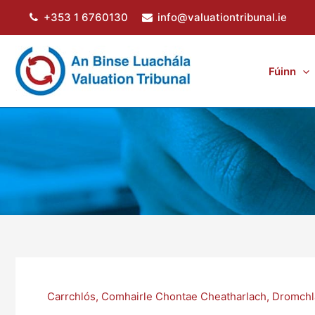
Skip
+353 1 6760130
info@valuationtribunal.ie
to
content
Fúinn
Carrchlós
,
Comhairle Chontae Cheatharlach
,
Dromchl