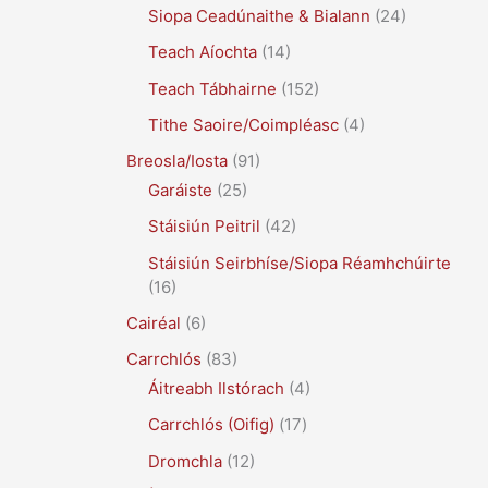
Siopa Ceadúnaithe & Bialann
(24)
Teach Aíochta
(14)
Teach Tábhairne
(152)
Tithe Saoire/Coimpléasc
(4)
Breosla/Iosta
(91)
Garáiste
(25)
Stáisiún Peitril
(42)
Stáisiún Seirbhíse/Siopa Réamhchúirte
(16)
Cairéal
(6)
Carrchlós
(83)
Áitreabh Ilstórach
(4)
Carrchlós (Oifig)
(17)
Dromchla
(12)