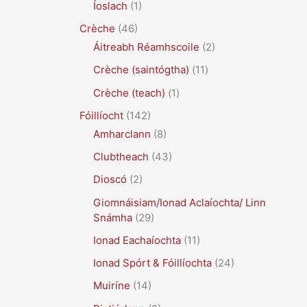
Íoslach
(1)
Crèche
(46)
Áitreabh Réamhscoile
(2)
Crèche (saintógtha)
(11)
Crèche (teach)
(1)
Fóillíocht
(142)
Amharclann
(8)
Clubtheach
(43)
Dioscó
(2)
Giomnáisiam/Ionad Aclaíochta/ Linn
Snámha
(29)
Ionad Eachaíochta
(11)
Ionad Spórt & Fóillíochta
(24)
Muiríne
(14)