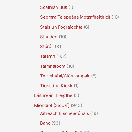
Scáthlán Bus
(1)
Seomra Taispeána Mótarfheithiclí
(16)
Stáisiún Fógraíochta
(6)
Stiúideo
(10)
Stóráil
(31)
Talamh
(167)
Talmhaíocht
(10)
Teirminéal/Clós Iompair
(6)
Ticketing Kiosk
(1)
Láithreán Tréigthe
(5)
Miondíol (Siopaí)
(943)
Áitreabh Eischeadúnais
(19)
Banc
(93)