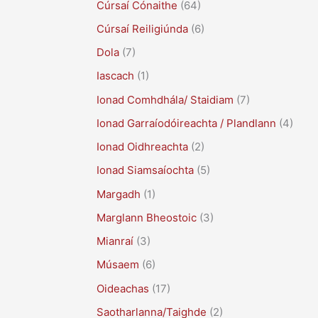
Cúrsaí Cónaithe
(64)
Cúrsaí Reiligiúnda
(6)
Dola
(7)
Iascach
(1)
Ionad Comhdhála/ Staidiam
(7)
Ionad Garraíodóireachta / Plandlann
(4)
Ionad Oidhreachta
(2)
Ionad Siamsaíochta
(5)
Margadh
(1)
Marglann Bheostoic
(3)
Mianraí
(3)
Músaem
(6)
Oideachas
(17)
Saotharlanna/Taighde
(2)