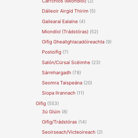
Carrchlós (Miondíol)
(2)
Dáileoir Airgid Thirim
(5)
Gailearaí Ealaíne
(4)
Miondíol (Trádstóras)
(52)
Oifig Gheallghlacadóireachta
(9)
Postoifig
(7)
Salón/Cúrsaí Scéimhe
(23)
Sármhargadh
(78)
Seomra Taispeána
(20)
Siopa Ilrannach
(11)
Oifig
(553)
3ú Glúin
(8)
Oifig/Trádstóras
(14)
Seoirseach/Victeoireach
(2)