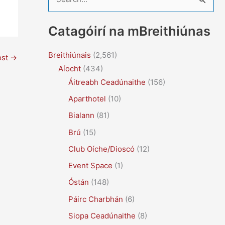
e
a
Catagóirí na mBreithiúnas
r
c
Breithiúnais
(2,561)
ost
→
Aíocht
(434)
h
Áitreabh Ceadúnaithe
(156)
f
Aparthotel
(10)
o
r
Bialann
(81)
:
Brú
(15)
Club Oíche/Dioscó
(12)
Event Space
(1)
Óstán
(148)
Páirc Charbhán
(6)
Siopa Ceadúnaithe
(8)