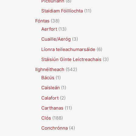
Pictiúrlann
(8)
Staidiam Fóillíochta
(11)
Fóntas
(38)
Aerfort
(13)
Cuaille/Aeróg
(3)
Líonra teileachumarsáide
(6)
Stáisiún Ginte Leictreachais
(3)
Ilghnéitheach
(542)
Bácús
(1)
Caisleán
(1)
Calafort
(2)
Carthanas
(11)
Clós
(188)
Conchrónna
(4)