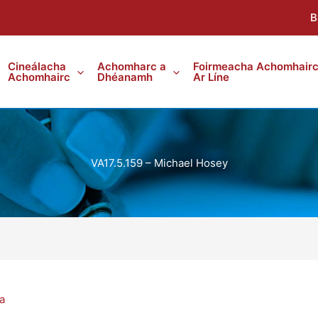
B
Cineálacha
Achomharc a
Foirmeacha Achomhair
Achomhairc
Dhéanamh
Ar Líne
VA17.5.159 – Michael Hosey
a