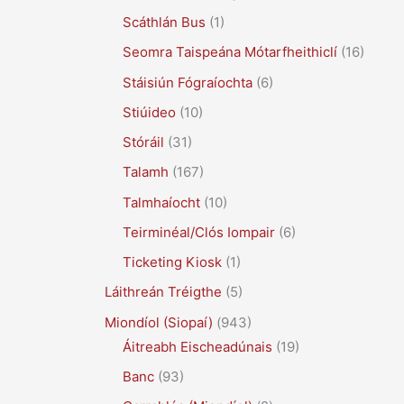
Scáthlán Bus
(1)
Seomra Taispeána Mótarfheithiclí
(16)
Stáisiún Fógraíochta
(6)
Stiúideo
(10)
Stóráil
(31)
Talamh
(167)
Talmhaíocht
(10)
Teirminéal/Clós Iompair
(6)
Ticketing Kiosk
(1)
Láithreán Tréigthe
(5)
Miondíol (Siopaí)
(943)
Áitreabh Eischeadúnais
(19)
Banc
(93)