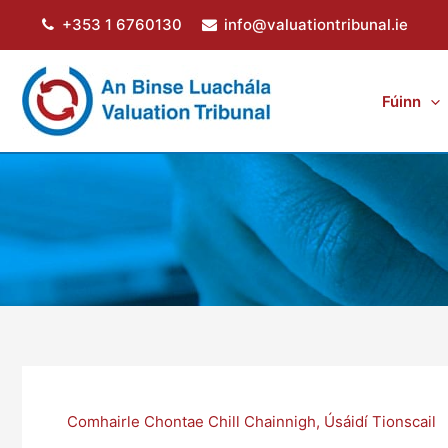
Skip
+353 1 6760130
info@valuationtribunal.ie
to
content
Fúinn
Comhairle Chontae Chill Chainnigh
,
Úsáidí Tionscail