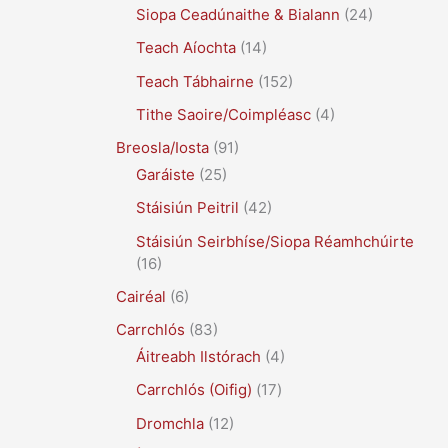
Siopa Ceadúnaithe & Bialann
(24)
Teach Aíochta
(14)
Teach Tábhairne
(152)
Tithe Saoire/Coimpléasc
(4)
Breosla/Iosta
(91)
Garáiste
(25)
Stáisiún Peitril
(42)
Stáisiún Seirbhíse/Siopa Réamhchúirte
(16)
Cairéal
(6)
Carrchlós
(83)
Áitreabh Ilstórach
(4)
Carrchlós (Oifig)
(17)
Dromchla
(12)