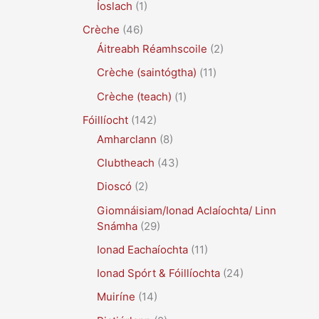
Íoslach
(1)
Crèche
(46)
Áitreabh Réamhscoile
(2)
Crèche (saintógtha)
(11)
Crèche (teach)
(1)
Fóillíocht
(142)
Amharclann
(8)
Clubtheach
(43)
Dioscó
(2)
Giomnáisiam/Ionad Aclaíochta/ Linn
Snámha
(29)
Ionad Eachaíochta
(11)
Ionad Spórt & Fóillíochta
(24)
Muiríne
(14)