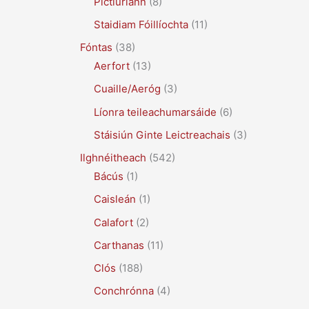
Pictiúrlann
(8)
Staidiam Fóillíochta
(11)
Fóntas
(38)
Aerfort
(13)
Cuaille/Aeróg
(3)
Líonra teileachumarsáide
(6)
Stáisiún Ginte Leictreachais
(3)
Ilghnéitheach
(542)
Bácús
(1)
Caisleán
(1)
Calafort
(2)
Carthanas
(11)
Clós
(188)
Conchrónna
(4)