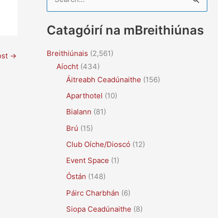
e
a
Catagóirí na mBreithiúnas
r
c
Breithiúnais
(2,561)
ost
→
Aíocht
(434)
h
Áitreabh Ceadúnaithe
(156)
f
Aparthotel
(10)
o
r
Bialann
(81)
:
Brú
(15)
Club Oíche/Dioscó
(12)
Event Space
(1)
Óstán
(148)
Páirc Charbhán
(6)
Siopa Ceadúnaithe
(8)