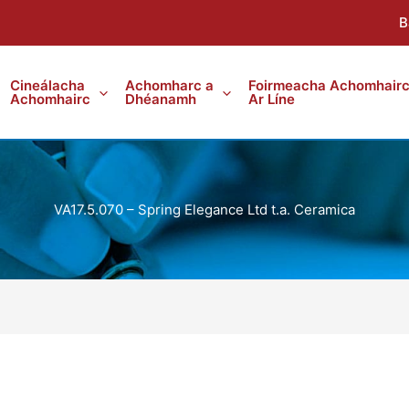
B
Cineálacha
Achomharc a
Foirmeacha Achomhair
Achomhairc
Dhéanamh
Ar Líne
VA17.5.070 – Spring Elegance Ltd t.a. Ceramica