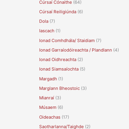
Cúrsaí Cónaithe
(64)
Cúrsaí Reiligiúnda
(6)
Dola
(7)
Iascach
(1)
Ionad Comhdhála/ Staidiam
(7)
Ionad Garraíodóireachta / Plandlann
(4)
Ionad Oidhreachta
(2)
Ionad Siamsaíochta
(5)
Margadh
(1)
Marglann Bheostoic
(3)
Mianraí
(3)
Músaem
(6)
Oideachas
(17)
Saotharlanna/Taighde
(2)