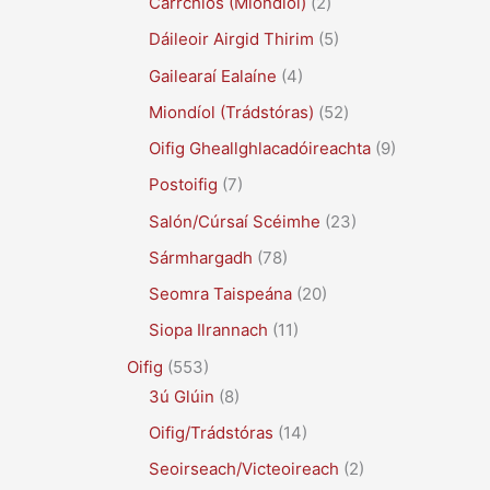
Carrchlós (Miondíol)
(2)
Dáileoir Airgid Thirim
(5)
Gailearaí Ealaíne
(4)
Miondíol (Trádstóras)
(52)
Oifig Gheallghlacadóireachta
(9)
Postoifig
(7)
Salón/Cúrsaí Scéimhe
(23)
Sármhargadh
(78)
Seomra Taispeána
(20)
Siopa Ilrannach
(11)
Oifig
(553)
3ú Glúin
(8)
Oifig/Trádstóras
(14)
Seoirseach/Victeoireach
(2)