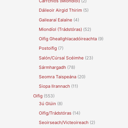
Carrchlós (Miondíol)
(2)
Dáileoir Airgid Thirim
(5)
Gailearaí Ealaíne
(4)
Miondíol (Trádstóras)
(52)
Oifig Gheallghlacadóireachta
(9)
Postoifig
(7)
Salón/Cúrsaí Scéimhe
(23)
Sármhargadh
(78)
Seomra Taispeána
(20)
Siopa Ilrannach
(11)
Oifig
(553)
3ú Glúin
(8)
Oifig/Trádstóras
(14)
Seoirseach/Victeoireach
(2)