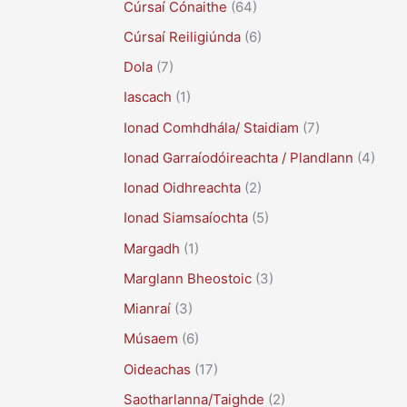
Cúrsaí Cónaithe
(64)
Cúrsaí Reiligiúnda
(6)
Dola
(7)
Iascach
(1)
Ionad Comhdhála/ Staidiam
(7)
Ionad Garraíodóireachta / Plandlann
(4)
Ionad Oidhreachta
(2)
Ionad Siamsaíochta
(5)
Margadh
(1)
Marglann Bheostoic
(3)
Mianraí
(3)
Músaem
(6)
Oideachas
(17)
Saotharlanna/Taighde
(2)