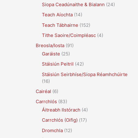
Siopa Ceadúnaithe & Bialann
(24)
Teach Aíochta
(14)
Teach Tábhairne
(152)
Tithe Saoire/Coimpléasc
(4)
Breosla/Iosta
(91)
Garáiste
(25)
Stáisiún Peitril
(42)
Stáisiún Seirbhíse/Siopa Réamhchúirte
(16)
Cairéal
(6)
Carrchlós
(83)
Áitreabh Ilstórach
(4)
Carrchlós (Oifig)
(17)
Dromchla
(12)