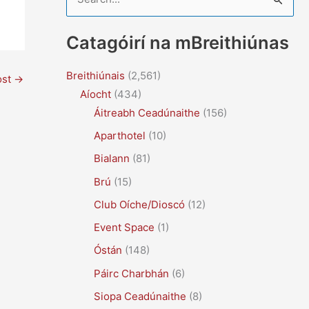
e
a
Catagóirí na mBreithiúnas
r
c
Breithiúnais
(2,561)
ost
→
Aíocht
(434)
h
Áitreabh Ceadúnaithe
(156)
f
Aparthotel
(10)
o
r
Bialann
(81)
:
Brú
(15)
Club Oíche/Dioscó
(12)
Event Space
(1)
Óstán
(148)
Páirc Charbhán
(6)
Siopa Ceadúnaithe
(8)