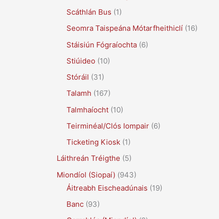
Scáthlán Bus
(1)
Seomra Taispeána Mótarfheithiclí
(16)
Stáisiún Fógraíochta
(6)
Stiúideo
(10)
Stóráil
(31)
Talamh
(167)
Talmhaíocht
(10)
Teirminéal/Clós Iompair
(6)
Ticketing Kiosk
(1)
Láithreán Tréigthe
(5)
Miondíol (Siopaí)
(943)
Áitreabh Eischeadúnais
(19)
Banc
(93)