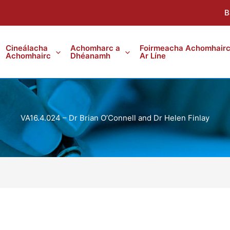
B
Cineálacha
Achomharc a
Foirmeacha Achomhair
Achomhairc
Dhéanamh
Ar Líne
VA16.4.024 – Dr Brian O’Connell and Dr Helen Finlay