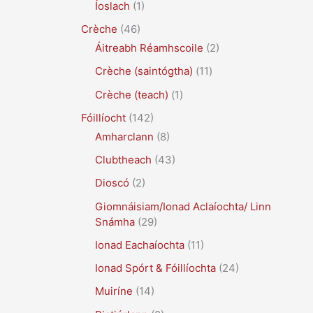
Íoslach
(1)
Crèche
(46)
Áitreabh Réamhscoile
(2)
Crèche (saintógtha)
(11)
Crèche (teach)
(1)
Fóillíocht
(142)
Amharclann
(8)
Clubtheach
(43)
Dioscó
(2)
Giomnáisiam/Ionad Aclaíochta/ Linn
Snámha
(29)
Ionad Eachaíochta
(11)
Ionad Spórt & Fóillíochta
(24)
Muiríne
(14)