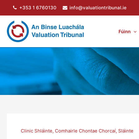
Skip
+353 1 6760130
info@valuationtribunal.ie
to
content
Fúinn
Clinic Shláinte
,
Comhairle Chontae Chorcaí
,
Sláinte