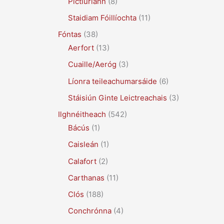
Pictiúrlann
(8)
Staidiam Fóillíochta
(11)
Fóntas
(38)
Aerfort
(13)
Cuaille/Aeróg
(3)
Líonra teileachumarsáide
(6)
Stáisiún Ginte Leictreachais
(3)
Ilghnéitheach
(542)
Bácús
(1)
Caisleán
(1)
Calafort
(2)
Carthanas
(11)
Clós
(188)
Conchrónna
(4)