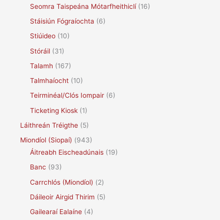
Seomra Taispeána Mótarfheithiclí
(16)
Stáisiún Fógraíochta
(6)
Stiúideo
(10)
Stóráil
(31)
Talamh
(167)
Talmhaíocht
(10)
Teirminéal/Clós Iompair
(6)
Ticketing Kiosk
(1)
Láithreán Tréigthe
(5)
Miondíol (Siopaí)
(943)
Áitreabh Eischeadúnais
(19)
Banc
(93)
Carrchlós (Miondíol)
(2)
Dáileoir Airgid Thirim
(5)
Gailearaí Ealaíne
(4)