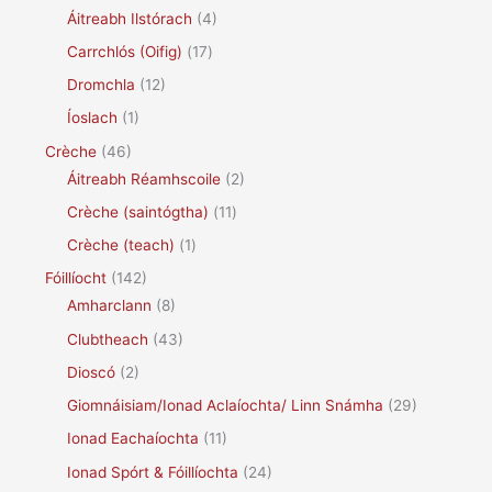
Áitreabh Ilstórach
(4)
Carrchlós (Oifig)
(17)
Dromchla
(12)
Íoslach
(1)
Crèche
(46)
Áitreabh Réamhscoile
(2)
Crèche (saintógtha)
(11)
Crèche (teach)
(1)
Fóillíocht
(142)
Amharclann
(8)
Clubtheach
(43)
Dioscó
(2)
Giomnáisiam/Ionad Aclaíochta/ Linn Snámha
(29)
Ionad Eachaíochta
(11)
Ionad Spórt & Fóillíochta
(24)