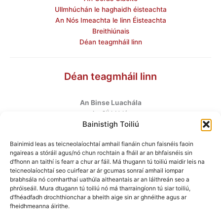
Ullmhúchán le haghaidh éisteachta
An Nós Imeachta le linn Éisteachta
Breithiúnais
Déan teagmháil linn
Déan teagmháil linn
An Binse Luachála
ú
An 6
hUrlár
Bainistigh Toiliú
Halla Mhargadh na Feirme
Margadh na Feirme
Bainimid leas as teicneolaíochtaí amhail fianáin chun faisnéis faoin
Baile Átha Cliath 7
ngaireas a stóráil agus/nó chun rochtain a fháil ar an bhfaisnéis sin
D07 AEF4
d’fhonn an taithí is fearr a chur ar fáil. Má thugann tú toiliú maidir leis na
teicneolaíochtaí seo cuirfear ar ár gcumas sonraí amhail iompar
brabhsála nó comharthaí uathúla aitheantais ar an láithreán seo a
Teileafón
:
+353 1 6760130
phróiseáil. Mura dtugann tú toiliú nó má tharraingíonn tú siar toiliú,
Ríomhphost
:
info@valuationtribunal.ie
d’fhéadfadh drochthionchar a bheith aige sin ar ghnéithe agus ar
fheidhmeanna áirithe.