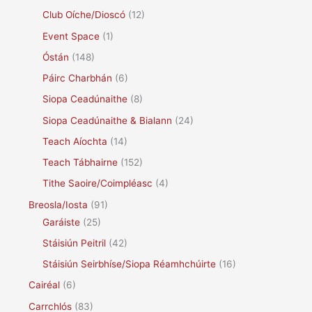
Club Oíche/Dioscó
(12)
Event Space
(1)
Óstán
(148)
Páirc Charbhán
(6)
Siopa Ceadúnaithe
(8)
Siopa Ceadúnaithe & Bialann
(24)
Teach Aíochta
(14)
Teach Tábhairne
(152)
Tithe Saoire/Coimpléasc
(4)
Breosla/Iosta
(91)
Garáiste
(25)
Stáisiún Peitril
(42)
Stáisiún Seirbhíse/Siopa Réamhchúirte
(16)
Cairéal
(6)
Carrchlós
(83)