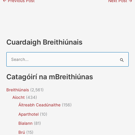
←
Previous Post
Next Post
→
Cuardaigh Breithiúnais
S
e
a
Catagóirí na mBreithiúnas
r
c
Breithiúnais
(2,561)
h
Aíocht
(434)
f
Áitreabh Ceadúnaithe
(156)
o
Aparthotel
(10)
r
Bialann
(81)
:
Brú
(15)