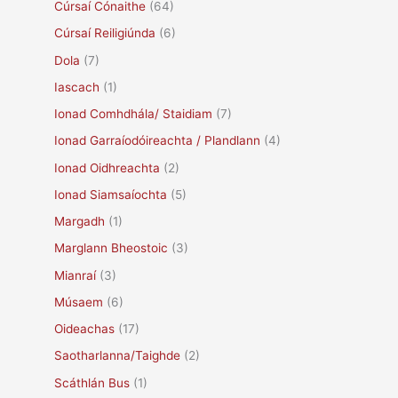
Cúrsaí Cónaithe
(64)
Cúrsaí Reiligiúnda
(6)
Dola
(7)
Iascach
(1)
Ionad Comhdhála/ Staidiam
(7)
Ionad Garraíodóireachta / Plandlann
(4)
Ionad Oidhreachta
(2)
Ionad Siamsaíochta
(5)
Margadh
(1)
Marglann Bheostoic
(3)
Mianraí
(3)
Músaem
(6)
Oideachas
(17)
Saotharlanna/Taighde
(2)
Scáthlán Bus
(1)