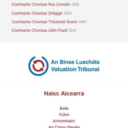
Comhairle Chontae Ros Comáin
(49)
Comhairle Chontae Shligigh
(40)
Comhairle Chontae Thiobraid Árann
(49)
Comhairle Chontae Uíbh Fhailí
(34)
Naisc Aicearra
Baile
Fúinn
Achomhairc
An Córas Glaoite