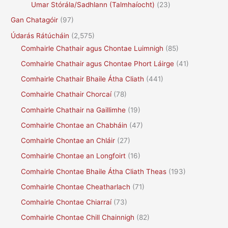
Umar Stórála/Sadhlann (Talmhaíocht)
(23)
Gan Chatagóir
(97)
Údarás Rátúcháin
(2,575)
Comhairle Chathair agus Chontae Luimnigh
(85)
Comhairle Chathair agus Chontae Phort Láirge
(41)
Comhairle Chathair Bhaile Átha Cliath
(441)
Comhairle Chathair Chorcaí
(78)
Comhairle Chathair na Gaillimhe
(19)
Comhairle Chontae an Chabháin
(47)
Comhairle Chontae an Chláir
(27)
Comhairle Chontae an Longfoirt
(16)
Comhairle Chontae Bhaile Átha Cliath Theas
(193)
Comhairle Chontae Cheatharlach
(71)
Comhairle Chontae Chiarraí
(73)
Comhairle Chontae Chill Chainnigh
(82)