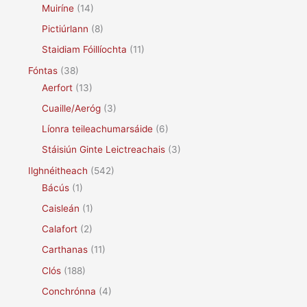
Muiríne
(14)
Pictiúrlann
(8)
Staidiam Fóillíochta
(11)
Fóntas
(38)
Aerfort
(13)
Cuaille/Aeróg
(3)
Líonra teileachumarsáide
(6)
Stáisiún Ginte Leictreachais
(3)
Ilghnéitheach
(542)
Bácús
(1)
Caisleán
(1)
Calafort
(2)
Carthanas
(11)
Clós
(188)
Conchrónna
(4)