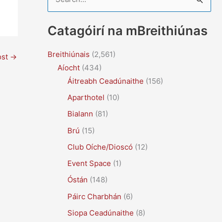
e
a
Catagóirí na mBreithiúnas
r
c
Breithiúnais
(2,561)
ost
→
Aíocht
(434)
h
Áitreabh Ceadúnaithe
(156)
f
Aparthotel
(10)
o
r
Bialann
(81)
:
Brú
(15)
Club Oíche/Dioscó
(12)
Event Space
(1)
Óstán
(148)
Páirc Charbhán
(6)
Siopa Ceadúnaithe
(8)