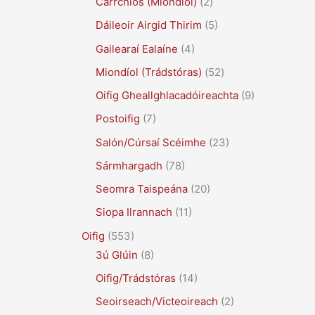
Carrchlós (Miondíol)
(2)
Dáileoir Airgid Thirim
(5)
Gailearaí Ealaíne
(4)
Miondíol (Trádstóras)
(52)
Oifig Gheallghlacadóireachta
(9)
Postoifig
(7)
Salón/Cúrsaí Scéimhe
(23)
Sármhargadh
(78)
Seomra Taispeána
(20)
Siopa Ilrannach
(11)
Oifig
(553)
3ú Glúin
(8)
Oifig/Trádstóras
(14)
Seoirseach/Victeoireach
(2)