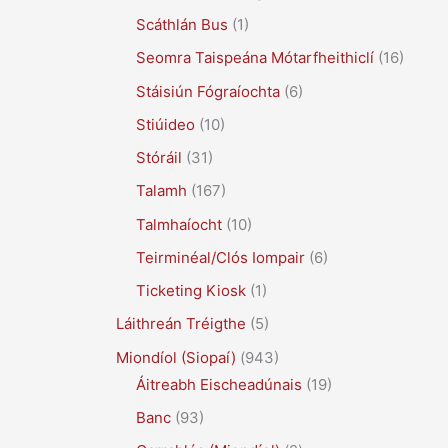
Scáthlán Bus
(1)
Seomra Taispeána Mótarfheithiclí
(16)
Stáisiún Fógraíochta
(6)
Stiúideo
(10)
Stóráil
(31)
Talamh
(167)
Talmhaíocht
(10)
Teirminéal/Clós Iompair
(6)
Ticketing Kiosk
(1)
Láithreán Tréigthe
(5)
Miondíol (Siopaí)
(943)
Áitreabh Eischeadúnais
(19)
Banc
(93)