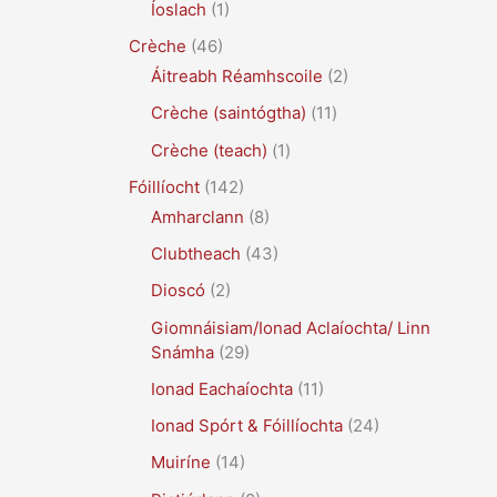
Íoslach
(1)
Crèche
(46)
Áitreabh Réamhscoile
(2)
Crèche (saintógtha)
(11)
Crèche (teach)
(1)
Fóillíocht
(142)
Amharclann
(8)
Clubtheach
(43)
Dioscó
(2)
Giomnáisiam/Ionad Aclaíochta/ Linn
Snámha
(29)
Ionad Eachaíochta
(11)
Ionad Spórt & Fóillíochta
(24)
Muiríne
(14)