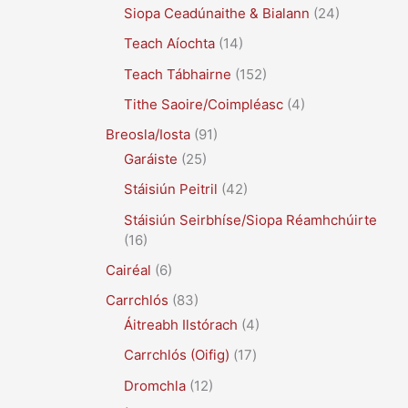
Siopa Ceadúnaithe & Bialann
(24)
Teach Aíochta
(14)
Teach Tábhairne
(152)
Tithe Saoire/Coimpléasc
(4)
Breosla/Iosta
(91)
Garáiste
(25)
Stáisiún Peitril
(42)
Stáisiún Seirbhíse/Siopa Réamhchúirte
(16)
Cairéal
(6)
Carrchlós
(83)
Áitreabh Ilstórach
(4)
Carrchlós (Oifig)
(17)
Dromchla
(12)