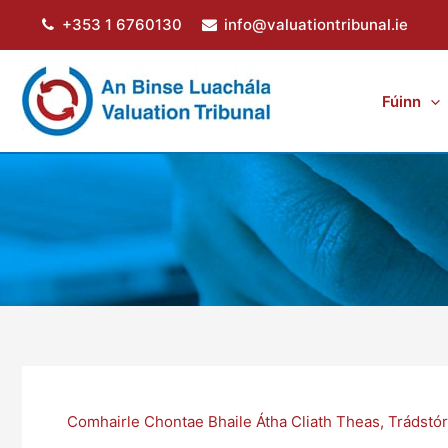
Skip
+353 1 6760130
info@valuationtribunal.ie
to
content
Fúinn
Comhairle Chontae Bhaile Átha Cliath Theas
,
Trádstó