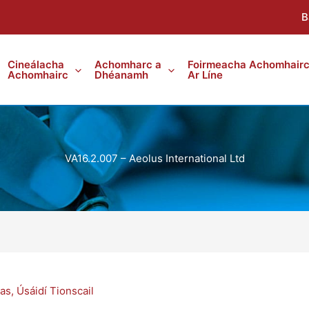
B
Cineálacha
Achomharc a
Foirmeacha Achomhair
Achomhairc
Dhéanamh
Ar Líne
VA16.2.007 – Aeolus International Ltd
ras
,
Úsáidí Tionscail