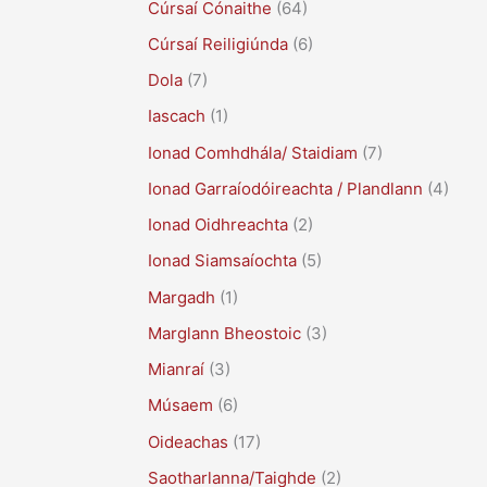
Cúrsaí Cónaithe
(64)
Cúrsaí Reiligiúnda
(6)
Dola
(7)
Iascach
(1)
Ionad Comhdhála/ Staidiam
(7)
Ionad Garraíodóireachta / Plandlann
(4)
Ionad Oidhreachta
(2)
Ionad Siamsaíochta
(5)
Margadh
(1)
Marglann Bheostoic
(3)
Mianraí
(3)
Músaem
(6)
Oideachas
(17)
Saotharlanna/Taighde
(2)