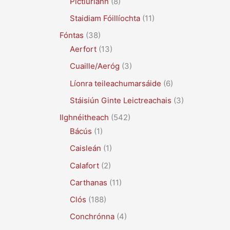
Pictiúrlann
(8)
Staidiam Fóillíochta
(11)
Fóntas
(38)
Aerfort
(13)
Cuaille/Aeróg
(3)
Líonra teileachumarsáide
(6)
Stáisiún Ginte Leictreachais
(3)
Ilghnéitheach
(542)
Bácús
(1)
Caisleán
(1)
Calafort
(2)
Carthanas
(11)
Clós
(188)
Conchrónna
(4)