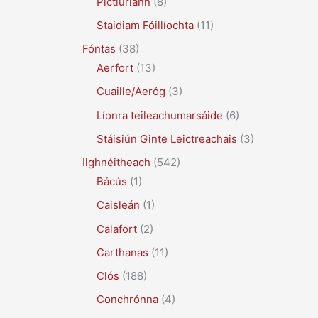
Pictiúrlann
(8)
Staidiam Fóillíochta
(11)
Fóntas
(38)
Aerfort
(13)
Cuaille/Aeróg
(3)
Líonra teileachumarsáide
(6)
Stáisiún Ginte Leictreachais
(3)
Ilghnéitheach
(542)
Bácús
(1)
Caisleán
(1)
Calafort
(2)
Carthanas
(11)
Clós
(188)
Conchrónna
(4)