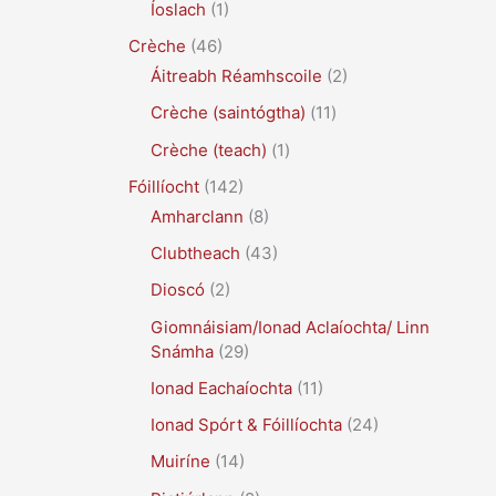
Íoslach
(1)
Crèche
(46)
Áitreabh Réamhscoile
(2)
Crèche (saintógtha)
(11)
Crèche (teach)
(1)
Fóillíocht
(142)
Amharclann
(8)
Clubtheach
(43)
Dioscó
(2)
Giomnáisiam/Ionad Aclaíochta/ Linn
Snámha
(29)
Ionad Eachaíochta
(11)
Ionad Spórt & Fóillíochta
(24)
Muiríne
(14)