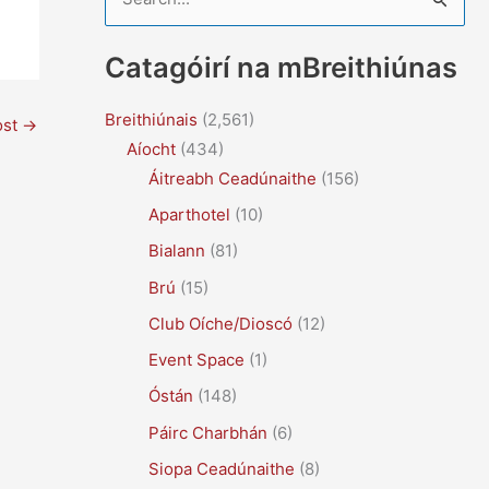
e
a
Catagóirí na mBreithiúnas
r
c
Breithiúnais
(2,561)
ost
→
Aíocht
(434)
h
Áitreabh Ceadúnaithe
(156)
f
Aparthotel
(10)
o
r
Bialann
(81)
:
Brú
(15)
Club Oíche/Dioscó
(12)
Event Space
(1)
Óstán
(148)
Páirc Charbhán
(6)
Siopa Ceadúnaithe
(8)