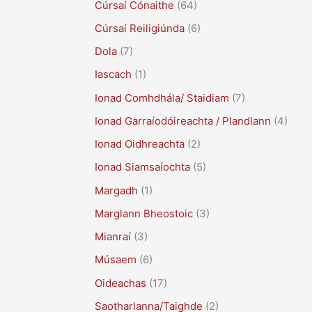
Cúrsaí Cónaithe
(64)
Cúrsaí Reiligiúnda
(6)
Dola
(7)
Iascach
(1)
Ionad Comhdhála/ Staidiam
(7)
Ionad Garraíodóireachta / Plandlann
(4)
Ionad Oidhreachta
(2)
Ionad Siamsaíochta
(5)
Margadh
(1)
Marglann Bheostoic
(3)
Mianraí
(3)
Músaem
(6)
Oideachas
(17)
Saotharlanna/Taighde
(2)