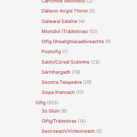
Carrchlós (Miondíol)
(2)
Dáileoir Airgid Thirim
(5)
Gailearaí Ealaíne
(4)
Miondíol (Trádstóras)
(52)
Oifig Gheallghlacadóireachta
(9)
Postoifig
(7)
Salón/Cúrsaí Scéimhe
(23)
Sármhargadh
(78)
Seomra Taispeána
(20)
Siopa Ilrannach
(11)
Oifig
(553)
3ú Glúin
(8)
Oifig/Trádstóras
(14)
Seoirseach/Victeoireach
(2)