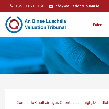
Skip
+353 1 6760130
info@valuationtribunal.ie
to
content
Fúinn
Comhairle Chathair agus Chontae Luimnigh
,
Miondíol 