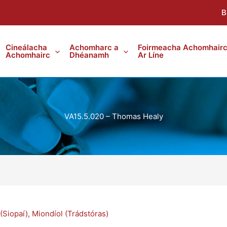
B
Cineálacha
Achomharc a
Foirmeacha Achomhair
Achomhairc
Dhéanamh
Ar Líne
VA15.5.020 – Thomas Healy
(Siopaí)
,
Miondíol (Trádstóras)