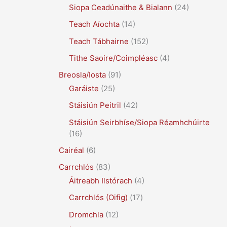
Siopa Ceadúnaithe & Bialann
(24)
Teach Aíochta
(14)
Teach Tábhairne
(152)
Tithe Saoire/Coimpléasc
(4)
Breosla/Iosta
(91)
Garáiste
(25)
Stáisiún Peitril
(42)
Stáisiún Seirbhíse/Siopa Réamhchúirte
(16)
Cairéal
(6)
Carrchlós
(83)
Áitreabh Ilstórach
(4)
Carrchlós (Oifig)
(17)
Dromchla
(12)