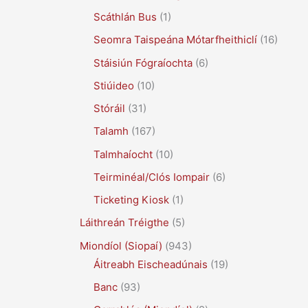
Scáthlán Bus
(1)
Seomra Taispeána Mótarfheithiclí
(16)
Stáisiún Fógraíochta
(6)
Stiúideo
(10)
Stóráil
(31)
Talamh
(167)
Talmhaíocht
(10)
Teirminéal/Clós Iompair
(6)
Ticketing Kiosk
(1)
Láithreán Tréigthe
(5)
Miondíol (Siopaí)
(943)
Áitreabh Eischeadúnais
(19)
Banc
(93)