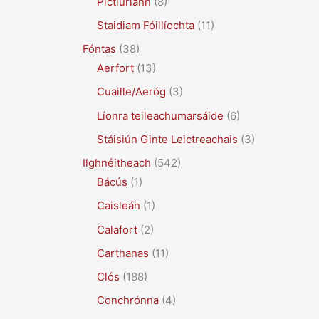
Pictiúrlann
(8)
Staidiam Fóillíochta
(11)
Fóntas
(38)
Aerfort
(13)
Cuaille/Aeróg
(3)
Líonra teileachumarsáide
(6)
Stáisiún Ginte Leictreachais
(3)
Ilghnéitheach
(542)
Bácús
(1)
Caisleán
(1)
Calafort
(2)
Carthanas
(11)
Clós
(188)
Conchrónna
(4)