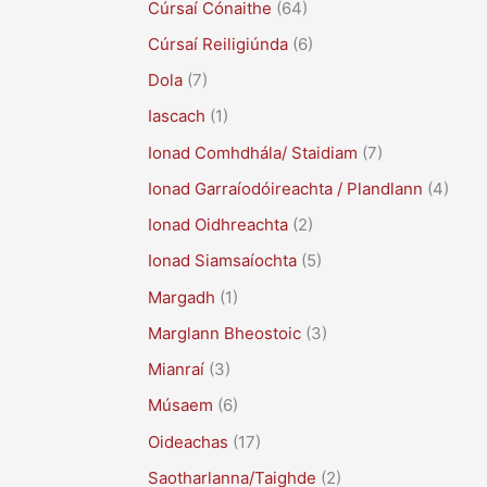
Cúrsaí Cónaithe
(64)
Cúrsaí Reiligiúnda
(6)
Dola
(7)
Iascach
(1)
Ionad Comhdhála/ Staidiam
(7)
Ionad Garraíodóireachta / Plandlann
(4)
Ionad Oidhreachta
(2)
Ionad Siamsaíochta
(5)
Margadh
(1)
Marglann Bheostoic
(3)
Mianraí
(3)
Músaem
(6)
Oideachas
(17)
Saotharlanna/Taighde
(2)