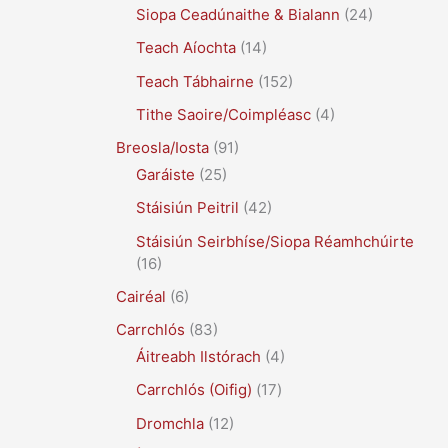
Siopa Ceadúnaithe & Bialann
(24)
Teach Aíochta
(14)
Teach Tábhairne
(152)
Tithe Saoire/Coimpléasc
(4)
Breosla/Iosta
(91)
Garáiste
(25)
Stáisiún Peitril
(42)
Stáisiún Seirbhíse/Siopa Réamhchúirte
(16)
Cairéal
(6)
Carrchlós
(83)
Áitreabh Ilstórach
(4)
Carrchlós (Oifig)
(17)
Dromchla
(12)