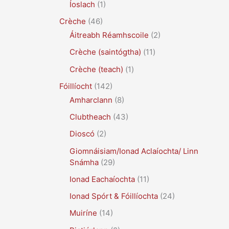
Íoslach
(1)
Crèche
(46)
Áitreabh Réamhscoile
(2)
Crèche (saintógtha)
(11)
Crèche (teach)
(1)
Fóillíocht
(142)
Amharclann
(8)
Clubtheach
(43)
Dioscó
(2)
Giomnáisiam/Ionad Aclaíochta/ Linn
Snámha
(29)
Ionad Eachaíochta
(11)
Ionad Spórt & Fóillíochta
(24)
Muiríne
(14)