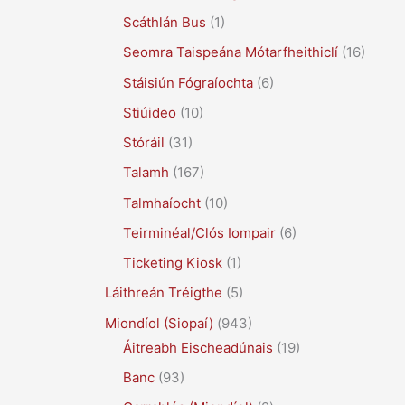
Scáthlán Bus
(1)
Seomra Taispeána Mótarfheithiclí
(16)
Stáisiún Fógraíochta
(6)
Stiúideo
(10)
Stóráil
(31)
Talamh
(167)
Talmhaíocht
(10)
Teirminéal/Clós Iompair
(6)
Ticketing Kiosk
(1)
Láithreán Tréigthe
(5)
Miondíol (Siopaí)
(943)
Áitreabh Eischeadúnais
(19)
Banc
(93)