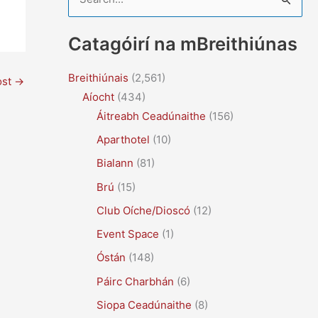
e
a
Catagóirí na mBreithiúnas
r
c
Breithiúnais
(2,561)
ost
→
Aíocht
(434)
h
Áitreabh Ceadúnaithe
(156)
f
Aparthotel
(10)
o
r
Bialann
(81)
:
Brú
(15)
Club Oíche/Dioscó
(12)
Event Space
(1)
Óstán
(148)
Páirc Charbhán
(6)
Siopa Ceadúnaithe
(8)