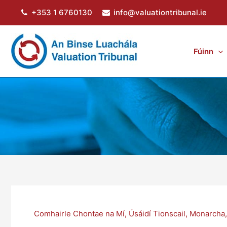
Skip
+353 1 6760130
info@valuationtribunal.ie
to
content
Fúinn
Comhairle Chontae na Mí
,
Úsáidí Tionscail
,
Monarcha