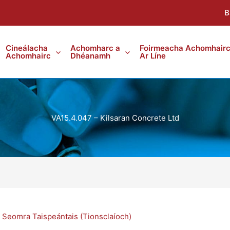
B
Cineálacha
Achomharc a
Foirmeacha Achomhair
Achomhairc
Dhéanamh
Ar Líne
VA15.4.047 – Kilsaran Concrete Ltd
,
Seomra Taispeántais (Tionsclaíoch)