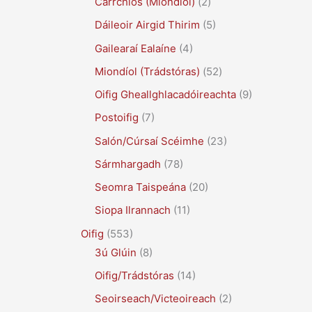
Carrchlós (Miondíol)
(2)
Dáileoir Airgid Thirim
(5)
Gailearaí Ealaíne
(4)
Miondíol (Trádstóras)
(52)
Oifig Gheallghlacadóireachta
(9)
Postoifig
(7)
Salón/Cúrsaí Scéimhe
(23)
Sármhargadh
(78)
Seomra Taispeána
(20)
Siopa Ilrannach
(11)
Oifig
(553)
3ú Glúin
(8)
Oifig/Trádstóras
(14)
Seoirseach/Victeoireach
(2)