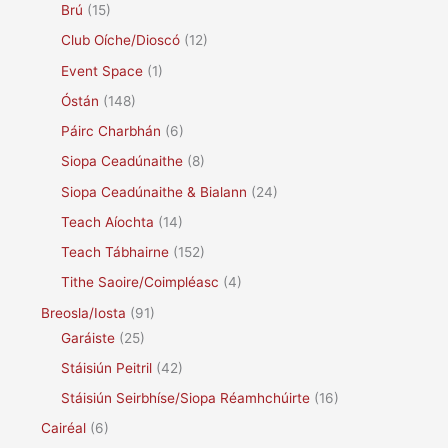
Brú
(15)
Club Oíche/Dioscó
(12)
Event Space
(1)
Óstán
(148)
Páirc Charbhán
(6)
Siopa Ceadúnaithe
(8)
Siopa Ceadúnaithe & Bialann
(24)
Teach Aíochta
(14)
Teach Tábhairne
(152)
Tithe Saoire/Coimpléasc
(4)
Breosla/Iosta
(91)
Garáiste
(25)
Stáisiún Peitril
(42)
Stáisiún Seirbhíse/Siopa Réamhchúirte
(16)
Cairéal
(6)