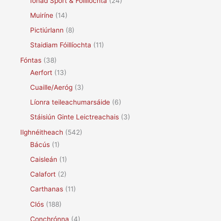
Ionad Spórt & Fóillíochta
(24)
Muiríne
(14)
Pictiúrlann
(8)
Staidiam Fóillíochta
(11)
Fóntas
(38)
Aerfort
(13)
Cuaille/Aeróg
(3)
Líonra teileachumarsáide
(6)
Stáisiún Ginte Leictreachais
(3)
Ilghnéitheach
(542)
Bácús
(1)
Caisleán
(1)
Calafort
(2)
Carthanas
(11)
Clós
(188)
Conchrónna
(4)