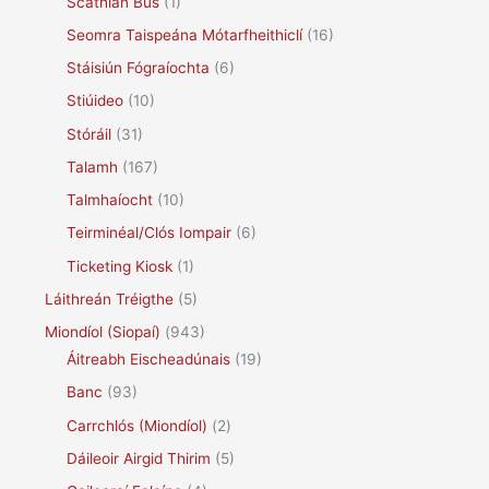
Scáthlán Bus
(1)
Seomra Taispeána Mótarfheithiclí
(16)
Stáisiún Fógraíochta
(6)
Stiúideo
(10)
Stóráil
(31)
Talamh
(167)
Talmhaíocht
(10)
Teirminéal/Clós Iompair
(6)
Ticketing Kiosk
(1)
Láithreán Tréigthe
(5)
Miondíol (Siopaí)
(943)
Áitreabh Eischeadúnais
(19)
Banc
(93)
Carrchlós (Miondíol)
(2)
Dáileoir Airgid Thirim
(5)