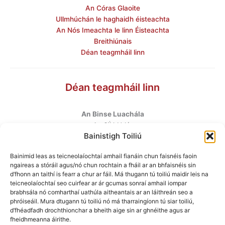
An Córas Glaoite
Ullmhúchán le haghaidh éisteachta
An Nós Imeachta le linn Éisteachta
Breithiúnais
Déan teagmháil linn
Déan teagmháil linn
An Binse Luachála
ú
An 6
hUrlár
Bainistigh Toiliú
Halla Mhargadh na Feirme
Margadh na Feirme
Bainimid leas as teicneolaíochtaí amhail fianáin chun faisnéis faoin
Baile Átha Cliath 7
ngaireas a stóráil agus/nó chun rochtain a fháil ar an bhfaisnéis sin
D07 AEF4
d’fhonn an taithí is fearr a chur ar fáil. Má thugann tú toiliú maidir leis na
teicneolaíochtaí seo cuirfear ar ár gcumas sonraí amhail iompar
brabhsála nó comharthaí uathúla aitheantais ar an láithreán seo a
Teileafón
:
+353 1 6760130
phróiseáil. Mura dtugann tú toiliú nó má tharraingíonn tú siar toiliú,
Ríomhphost
:
info@valuationtribunal.ie
d’fhéadfadh drochthionchar a bheith aige sin ar ghnéithe agus ar
fheidhmeanna áirithe.