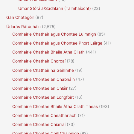
Umar Stórála/Sadhlann (Talmhaíocht)
(23)
Gan Chatagóir
(97)
Údarás Rátúcháin
(2,575)
Comhairle Chathair agus Chontae Luimnigh
(85)
Comhairle Chathair agus Chontae Phort Láirge
(41)
Comhairle Chathair Bhaile Átha Cliath
(441)
Comhairle Chathair Chorcaí
(78)
Comhairle Chathair na Gaillimhe
(19)
Comhairle Chontae an Chabháin
(47)
Comhairle Chontae an Chláir
(27)
Comhairle Chontae an Longfoirt
(16)
Comhairle Chontae Bhaile Átha Cliath Theas
(193)
Comhairle Chontae Cheatharlach
(71)
Comhairle Chontae Chiarraí
(73)
Comhairle Chontae Chill Chainnigh
(82)