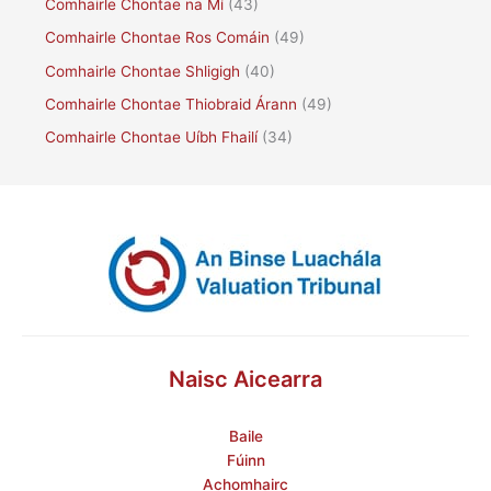
Comhairle Chontae na Mí
(43)
Comhairle Chontae Ros Comáin
(49)
Comhairle Chontae Shligigh
(40)
Comhairle Chontae Thiobraid Árann
(49)
Comhairle Chontae Uíbh Fhailí
(34)
Naisc Aicearra
Baile
Fúinn
Achomhairc