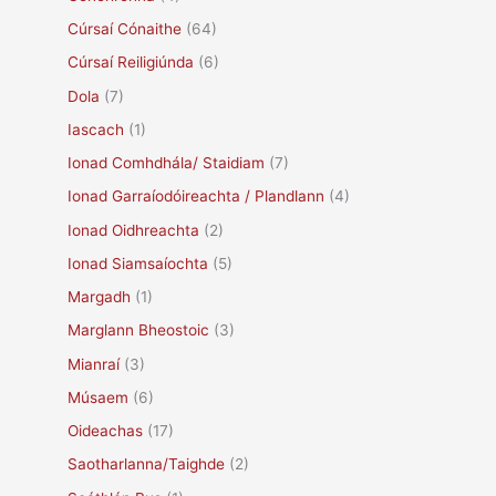
Cúrsaí Cónaithe
(64)
Cúrsaí Reiligiúnda
(6)
Dola
(7)
Iascach
(1)
Ionad Comhdhála/ Staidiam
(7)
Ionad Garraíodóireachta / Plandlann
(4)
Ionad Oidhreachta
(2)
Ionad Siamsaíochta
(5)
Margadh
(1)
Marglann Bheostoic
(3)
Mianraí
(3)
Músaem
(6)
Oideachas
(17)
Saotharlanna/Taighde
(2)