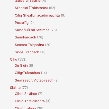
Gailearaí Ealaíne
(4)
Miondíol (Trádstóras)
(52)
Oifig Gheallghlacadóireachta
(9)
Postoifig
(7)
Salón/Cúrsaí Scéimhe
(23)
Sármhargadh
(78)
Seomra Taispeána
(20)
Siopa Ilrannach
(11)
Oifig
(553)
3ú Glúin
(8)
Oifig/Trádstóras
(14)
Seoirseach/Victeoireach
(2)
Sláinte
(77)
Clinic Shláinte
(7)
Clinic Thréidliachta
(3)
Clinic/Lialann
(38)