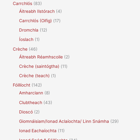
Carrchlós
(83)
Áitreabh Ilstórach
(4)
Carrchlós (Oifig)
(17)
Dromchla
(12)
Íoslach
(1)
Crèche
(46)
Áitreabh Réamhscoile
(2)
Crèche (saintógtha)
(11)
Crèche (teach)
(1)
Fóillíocht
(142)
Amharclann
(8)
Clubtheach
(43)
Dioscó
(2)
Giomnáisiam/Ionad Aclaíochta/ Linn Snámha
(29)
Ionad Eachaíochta
(11)