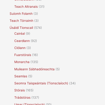
Teach Altranais
(31)
Suíomh Folamh
(3)
Teach Tórraimh
(3)
Úsáidí Tionscail
(574)
Cairéal
(9)
Ceardlann
(92)
Clólann
(3)
Fuarstórais
(16)
Monarcha
(135)
Muileann Sábhadóireachta
(5)
Seamlas
(5)
Seomra Taispeántais (Tionsclaíoch)
(34)
Stórais
(165)
Trádstóras
(137)
Umar (Tionsclaíoch)
(10)