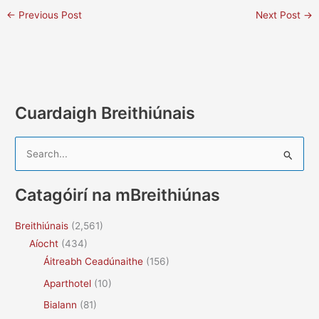
←
Previous Post
Next Post
→
Cuardaigh Breithiúnais
S
e
a
Catagóirí na mBreithiúnas
r
c
Breithiúnais
(2,561)
h
Aíocht
(434)
f
Áitreabh Ceadúnaithe
(156)
o
Aparthotel
(10)
r
Bialann
(81)
: