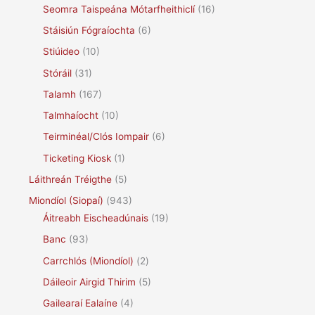
Seomra Taispeána Mótarfheithiclí
(16)
Stáisiún Fógraíochta
(6)
Stiúideo
(10)
Stóráil
(31)
Talamh
(167)
Talmhaíocht
(10)
Teirminéal/Clós Iompair
(6)
Ticketing Kiosk
(1)
Láithreán Tréigthe
(5)
Miondíol (Siopaí)
(943)
Áitreabh Eischeadúnais
(19)
Banc
(93)
Carrchlós (Miondíol)
(2)
Dáileoir Airgid Thirim
(5)
Gailearaí Ealaíne
(4)