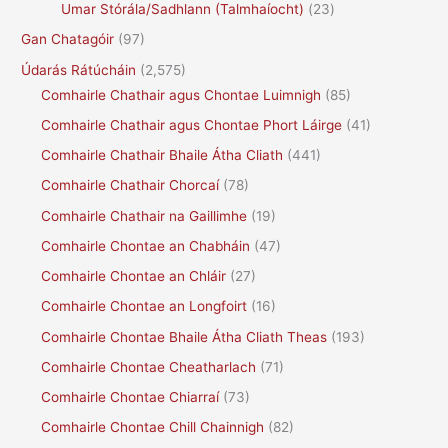
Umar Stórála/Sadhlann (Talmhaíocht)
(23)
Gan Chatagóir
(97)
Údarás Rátúcháin
(2,575)
Comhairle Chathair agus Chontae Luimnigh
(85)
Comhairle Chathair agus Chontae Phort Láirge
(41)
Comhairle Chathair Bhaile Átha Cliath
(441)
Comhairle Chathair Chorcaí
(78)
Comhairle Chathair na Gaillimhe
(19)
Comhairle Chontae an Chabháin
(47)
Comhairle Chontae an Chláir
(27)
Comhairle Chontae an Longfoirt
(16)
Comhairle Chontae Bhaile Átha Cliath Theas
(193)
Comhairle Chontae Cheatharlach
(71)
Comhairle Chontae Chiarraí
(73)
Comhairle Chontae Chill Chainnigh
(82)