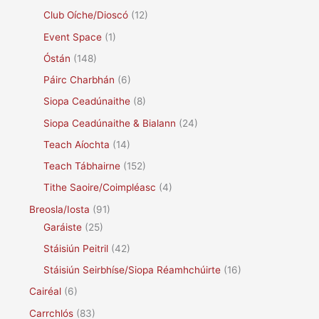
Club Oíche/Dioscó
(12)
Event Space
(1)
Óstán
(148)
Páirc Charbhán
(6)
Siopa Ceadúnaithe
(8)
Siopa Ceadúnaithe & Bialann
(24)
Teach Aíochta
(14)
Teach Tábhairne
(152)
Tithe Saoire/Coimpléasc
(4)
Breosla/Iosta
(91)
Garáiste
(25)
Stáisiún Peitril
(42)
Stáisiún Seirbhíse/Siopa Réamhchúirte
(16)
Cairéal
(6)
Carrchlós
(83)