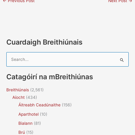
←
Previous Post
Next Post
→
Cuardaigh Breithiúnais
S
e
a
Catagóirí na mBreithiúnas
r
c
Breithiúnais
(2,561)
h
Aíocht
(434)
f
Áitreabh Ceadúnaithe
(156)
o
Aparthotel
(10)
r
Bialann
(81)
:
Brú
(15)