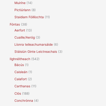
Muiríne
(14)
Pictiúrlann
(8)
Staidiam Fóillíochta
(11)
Fóntas
(38)
Aerfort
(13)
Cuaille/Aeróg
(3)
Líonra teileachumarsáide
(6)
Stáisiún Ginte Leictreachais
(3)
Ilghnéitheach
(542)
Bácús
(1)
Caisleán
(1)
Calafort
(2)
Carthanas
(11)
Clós
(188)
Conchrónna
(4)