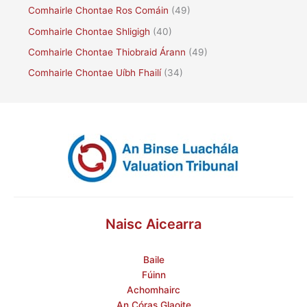
Comhairle Chontae Ros Comáin
(49)
Comhairle Chontae Shligigh
(40)
Comhairle Chontae Thiobraid Árann
(49)
Comhairle Chontae Uíbh Fhailí
(34)
Naisc Aicearra
Baile
Fúinn
Achomhairc
An Córas Glaoite