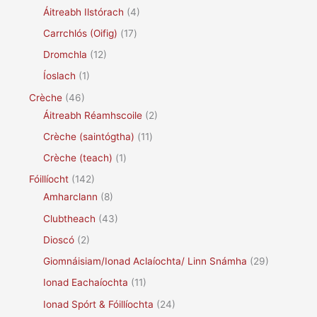
Áitreabh Ilstórach
(4)
Carrchlós (Oifig)
(17)
Dromchla
(12)
Íoslach
(1)
Crèche
(46)
Áitreabh Réamhscoile
(2)
Crèche (saintógtha)
(11)
Crèche (teach)
(1)
Fóillíocht
(142)
Amharclann
(8)
Clubtheach
(43)
Dioscó
(2)
Giomnáisiam/Ionad Aclaíochta/ Linn Snámha
(29)
Ionad Eachaíochta
(11)
Ionad Spórt & Fóillíochta
(24)