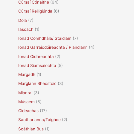
Cúrsaí Cónaithe
(64)
Cúrsaí Reiligiúnda
(6)
Dola
(7)
Iascach
(1)
Ionad Comhdhála/ Staidiam
(7)
Ionad Garraíodóireachta / Plandlann
(4)
Ionad Oidhreachta
(2)
Ionad Siamsaíochta
(5)
Margadh
(1)
Marglann Bheostoic
(3)
Mianraí
(3)
Músaem
(6)
Oideachas
(17)
Saotharlanna/Taighde
(2)
Scáthlán Bus
(1)