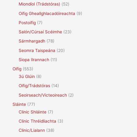
Miondíol (Trádstóras)
(52)
Oifig Gheallghlacadóireachta
(9)
Postoifig
(7)
Salón/Cúrsaí Scéimhe
(23)
Sármhargadh
(78)
Seomra Taispeána
(20)
Siopa Ilrannach
(11)
Oifig
(553)
3ú Glúin
(8)
Oifig/Trádstóras
(14)
Seoirseach/Victeoireach
(2)
Sláinte
(77)
Clinic Shláinte
(7)
Clinic Thréidliachta
(3)
Clinic/Lialann
(38)