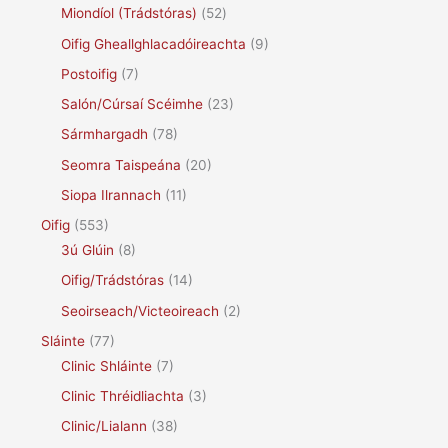
Miondíol (Trádstóras)
(52)
Oifig Gheallghlacadóireachta
(9)
Postoifig
(7)
Salón/Cúrsaí Scéimhe
(23)
Sármhargadh
(78)
Seomra Taispeána
(20)
Siopa Ilrannach
(11)
Oifig
(553)
3ú Glúin
(8)
Oifig/Trádstóras
(14)
Seoirseach/Victeoireach
(2)
Sláinte
(77)
Clinic Shláinte
(7)
Clinic Thréidliachta
(3)
Clinic/Lialann
(38)