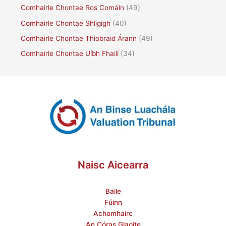
Comhairle Chontae Ros Comáin
(49)
Comhairle Chontae Shligigh
(40)
Comhairle Chontae Thiobraid Árann
(49)
Comhairle Chontae Uíbh Fhailí
(34)
Naisc Aicearra
Baile
Fúinn
Achomhairc
An Córas Glaoite