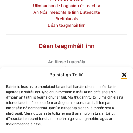
Ullmhúchán le haghaidh éisteachta
An Nós Imeachta le linn Éisteachta
Breithiúnais
Déan teagmháil linn
Déan teagmháil linn
An Binse Luachála
ú
An 6
hUrlár
Bainistigh Toiliú
Halla Mhargadh na Feirme
Margadh na Feirme
Bainimid leas as teicneolaíochtaí amhail fianáin chun faisnéis faoin
Baile Átha Cliath 7
ngaireas a stóráil agus/nó chun rochtain a fháil ar an bhfaisnéis sin
D07 AEF4
d’fhonn an taithí is fearr a chur ar fáil. Má thugann tú toiliú maidir leis na
teicneolaíochtaí seo cuirfear ar ár gcumas sonraí amhail iompar
brabhsála nó comharthaí uathúla aitheantais ar an láithreán seo a
Teileafón
:
+353 1 6760130
phróiseáil. Mura dtugann tú toiliú nó má tharraingíonn tú siar toiliú,
Ríomhphost
:
info@valuationtribunal.ie
d’fhéadfadh drochthionchar a bheith aige sin ar ghnéithe agus ar
fheidhmeanna áirithe.