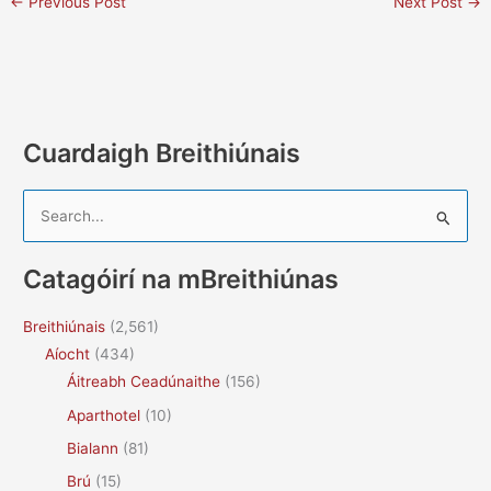
←
Previous Post
Next Post
→
Cuardaigh Breithiúnais
S
e
a
Catagóirí na mBreithiúnas
r
c
Breithiúnais
(2,561)
h
Aíocht
(434)
f
Áitreabh Ceadúnaithe
(156)
o
Aparthotel
(10)
r
Bialann
(81)
:
Brú
(15)