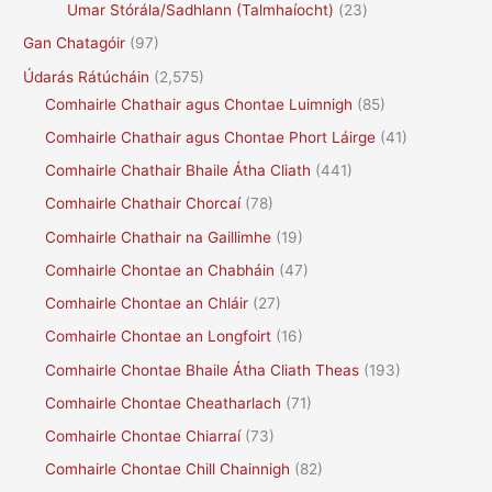
Umar Stórála/Sadhlann (Talmhaíocht)
(23)
Gan Chatagóir
(97)
Údarás Rátúcháin
(2,575)
Comhairle Chathair agus Chontae Luimnigh
(85)
Comhairle Chathair agus Chontae Phort Láirge
(41)
Comhairle Chathair Bhaile Átha Cliath
(441)
Comhairle Chathair Chorcaí
(78)
Comhairle Chathair na Gaillimhe
(19)
Comhairle Chontae an Chabháin
(47)
Comhairle Chontae an Chláir
(27)
Comhairle Chontae an Longfoirt
(16)
Comhairle Chontae Bhaile Átha Cliath Theas
(193)
Comhairle Chontae Cheatharlach
(71)
Comhairle Chontae Chiarraí
(73)
Comhairle Chontae Chill Chainnigh
(82)