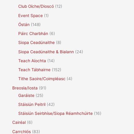
Club Oíche/Dioscó
(12)
Event Space
(1)
Óstán
(148)
Páirc Charbhán
(6)
Siopa Ceadúnaithe
(8)
Siopa Ceadúnaithe & Bialann
(24)
Teach Aíochta
(14)
Teach Tábhairne
(152)
Tithe Saoire/Coimpléasc
(4)
Breosla/Iosta
(91)
Garáiste
(25)
Stáisiún Peitril
(42)
Stáisiún Seirbhíse/Siopa Réamhchúirte
(16)
Cairéal
(6)
Carrchlós
(83)