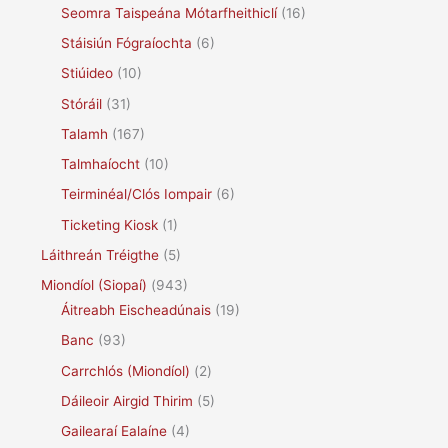
Seomra Taispeána Mótarfheithiclí
(16)
Stáisiún Fógraíochta
(6)
Stiúideo
(10)
Stóráil
(31)
Talamh
(167)
Talmhaíocht
(10)
Teirminéal/Clós Iompair
(6)
Ticketing Kiosk
(1)
Láithreán Tréigthe
(5)
Miondíol (Siopaí)
(943)
Áitreabh Eischeadúnais
(19)
Banc
(93)
Carrchlós (Miondíol)
(2)
Dáileoir Airgid Thirim
(5)
Gailearaí Ealaíne
(4)