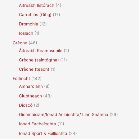
Áitreabh Ilstórach
(4)
Carrchlós (Oifig)
(17)
Dromchla
(12)
Íoslach
(1)
Crèche
(46)
Áitreabh Réamhscoile
(2)
Crèche (saintógtha)
(11)
Crèche (teach)
(1)
Fóillíocht
(142)
Amharclann
(8)
Clubtheach
(43)
Dioscó
(2)
Giomnáisiam/Ionad Aclaíochta/ Linn Snámha
(29)
Ionad Eachaíochta
(11)
Ionad Spórt & Fóillíochta
(24)