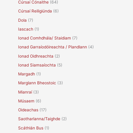
Cúrsaí Cónaithe
(64)
Cúrsaí Reiligiúnda
(6)
Dola
(7)
Iascach
(1)
Ionad Comhdhála/ Staidiam
(7)
Ionad Garraíodóireachta / Plandlann
(4)
Ionad Oidhreachta
(2)
Ionad Siamsaíochta
(5)
Margadh
(1)
Marglann Bheostoic
(3)
Mianraí
(3)
Músaem
(6)
Oideachas
(17)
Saotharlanna/Taighde
(2)
Scáthlán Bus
(1)