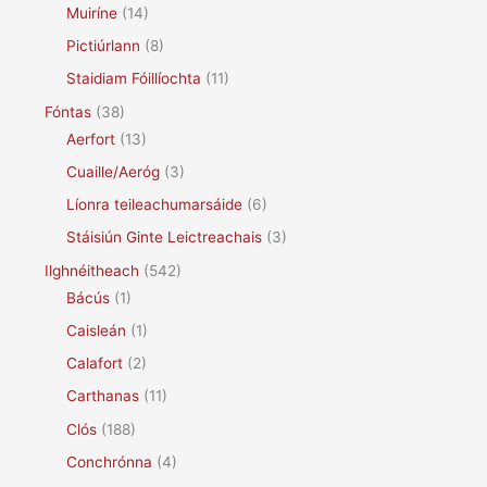
Muiríne
(14)
Pictiúrlann
(8)
Staidiam Fóillíochta
(11)
Fóntas
(38)
Aerfort
(13)
Cuaille/Aeróg
(3)
Líonra teileachumarsáide
(6)
Stáisiún Ginte Leictreachais
(3)
Ilghnéitheach
(542)
Bácús
(1)
Caisleán
(1)
Calafort
(2)
Carthanas
(11)
Clós
(188)
Conchrónna
(4)