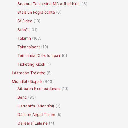
Seomra Taispeána Mótarfheithiclí
(16)
Stáisiún Fógraíochta
(6)
Stiúideo
(10)
Stóráil
(31)
Talamh
(167)
Talmhaíocht
(10)
Teirminéal/Clós Iompair
(6)
Ticketing Kiosk
(1)
Láithreán Tréigthe
(5)
Miondíol (Siopaí)
(943)
Áitreabh Eischeadúnais
(19)
Banc
(93)
Carrchlós (Miondíol)
(2)
Dáileoir Airgid Thirim
(5)
Gailearaí Ealaíne
(4)