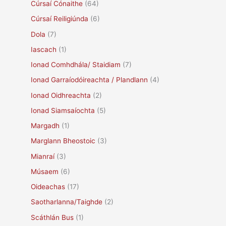
Cúrsaí Cónaithe
(64)
Cúrsaí Reiligiúnda
(6)
Dola
(7)
Iascach
(1)
Ionad Comhdhála/ Staidiam
(7)
Ionad Garraíodóireachta / Plandlann
(4)
Ionad Oidhreachta
(2)
Ionad Siamsaíochta
(5)
Margadh
(1)
Marglann Bheostoic
(3)
Mianraí
(3)
Músaem
(6)
Oideachas
(17)
Saotharlanna/Taighde
(2)
Scáthlán Bus
(1)