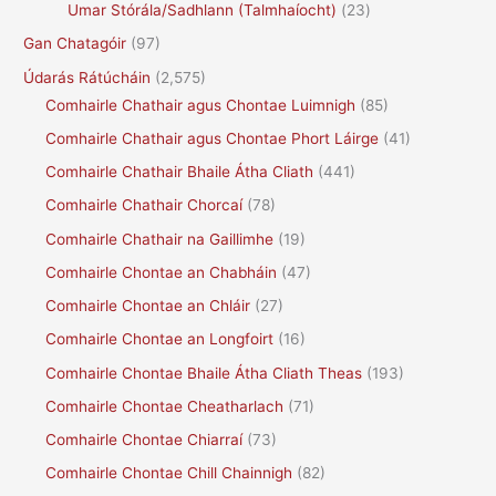
Umar Stórála/Sadhlann (Talmhaíocht)
(23)
Gan Chatagóir
(97)
Údarás Rátúcháin
(2,575)
Comhairle Chathair agus Chontae Luimnigh
(85)
Comhairle Chathair agus Chontae Phort Láirge
(41)
Comhairle Chathair Bhaile Átha Cliath
(441)
Comhairle Chathair Chorcaí
(78)
Comhairle Chathair na Gaillimhe
(19)
Comhairle Chontae an Chabháin
(47)
Comhairle Chontae an Chláir
(27)
Comhairle Chontae an Longfoirt
(16)
Comhairle Chontae Bhaile Átha Cliath Theas
(193)
Comhairle Chontae Cheatharlach
(71)
Comhairle Chontae Chiarraí
(73)
Comhairle Chontae Chill Chainnigh
(82)