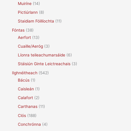
Muiríne
(14)
Pictiúrlann
(8)
Staidiam Fóillíochta
(11)
Fóntas
(38)
Aerfort
(13)
Cuaille/Aeróg
(3)
Líonra teileachumarsáide
(6)
Stáisiún Ginte Leictreachais
(3)
Ilghnéitheach
(542)
Bácús
(1)
Caisleán
(1)
Calafort
(2)
Carthanas
(11)
Clós
(188)
Conchrónna
(4)