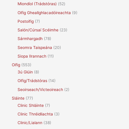
Miondíol (Trádstóras)
(52)
Oifig Gheallghlacadóireachta
(9)
Postoifig
(7)
Salón/Cúrsaí Scéimhe
(23)
Sármhargadh
(78)
Seomra Taispeána
(20)
Siopa Ilrannach
(11)
Oifig
(553)
3ú Glúin
(8)
Oifig/Trádstóras
(14)
Seoirseach/Victeoireach
(2)
Sláinte
(77)
Clinic Shláinte
(7)
Clinic Thréidliachta
(3)
Clinic/Lialann
(38)