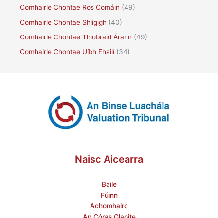
Comhairle Chontae Ros Comáin
(49)
Comhairle Chontae Shligigh
(40)
Comhairle Chontae Thiobraid Árann
(49)
Comhairle Chontae Uíbh Fhailí
(34)
Naisc Aicearra
Baile
Fúinn
Achomhairc
An Córas Glaoite