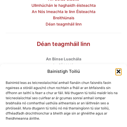
Ullmhúchán le haghaidh éisteachta
An Nós Imeachta le linn Éisteachta
Breithiúnais
Déan teagmháil linn
Déan teagmháil linn
An Binse Luachála
ú
An 6
hUrlár
Bainistigh Toiliú
Halla Mhargadh na Feirme
Margadh na Feirme
Bainimid leas as teicneolaíochtaí amhail fianáin chun faisnéis faoin
Baile Átha Cliath 7
ngaireas a stóráil agus/nó chun rochtain a fháil ar an bhfaisnéis sin
D07 AEF4
d’fhonn an taithí is fearr a chur ar fáil. Má thugann tú toiliú maidir leis na
teicneolaíochtaí seo cuirfear ar ár gcumas sonraí amhail iompar
brabhsála nó comharthaí uathúla aitheantais ar an láithreán seo a
Teileafón
:
+353 1 6760130
phróiseáil. Mura dtugann tú toiliú nó má tharraingíonn tú siar toiliú,
Ríomhphost
:
info@valuationtribunal.ie
d’fhéadfadh drochthionchar a bheith aige sin ar ghnéithe agus ar
fheidhmeanna áirithe.