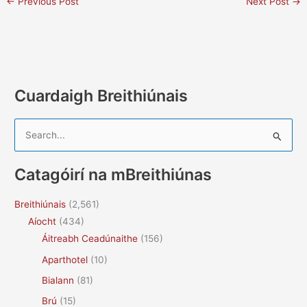
←
Previous Post
Next Post
→
Cuardaigh Breithiúnais
S
e
a
Catagóirí na mBreithiúnas
r
c
Breithiúnais
(2,561)
h
Aíocht
(434)
f
Áitreabh Ceadúnaithe
(156)
o
Aparthotel
(10)
r
Bialann
(81)
:
Brú
(15)