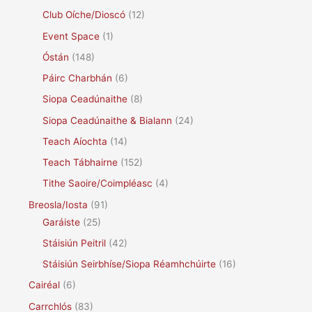
Club Oíche/Dioscó
(12)
Event Space
(1)
Óstán
(148)
Páirc Charbhán
(6)
Siopa Ceadúnaithe
(8)
Siopa Ceadúnaithe & Bialann
(24)
Teach Aíochta
(14)
Teach Tábhairne
(152)
Tithe Saoire/Coimpléasc
(4)
Breosla/Iosta
(91)
Garáiste
(25)
Stáisiún Peitril
(42)
Stáisiún Seirbhíse/Siopa Réamhchúirte
(16)
Cairéal
(6)
Carrchlós
(83)