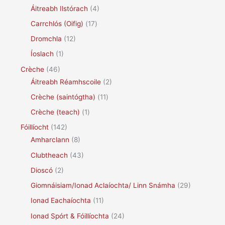
Áitreabh Ilstórach
(4)
Carrchlós (Oifig)
(17)
Dromchla
(12)
Íoslach
(1)
Crèche
(46)
Áitreabh Réamhscoile
(2)
Crèche (saintógtha)
(11)
Crèche (teach)
(1)
Fóillíocht
(142)
Amharclann
(8)
Clubtheach
(43)
Dioscó
(2)
Giomnáisiam/Ionad Aclaíochta/ Linn Snámha
(29)
Ionad Eachaíochta
(11)
Ionad Spórt & Fóillíochta
(24)