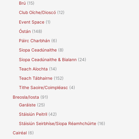
Brú
(15)
Club Oíche/Dioscó
(12)
Event Space
(1)
Óstán
(148)
Páirc Charbhán
(6)
Siopa Ceadúnaithe
(8)
Siopa Ceadúnaithe & Bialann
(24)
Teach Aíochta
(14)
Teach Tábhairne
(152)
Tithe Saoire/Coimpléasc
(4)
Breosla/Iosta
(91)
Garáiste
(25)
Stáisiún Peitril
(42)
Stáisiún Seirbhíse/Siopa Réamhchúirte
(16)
Cairéal
(6)