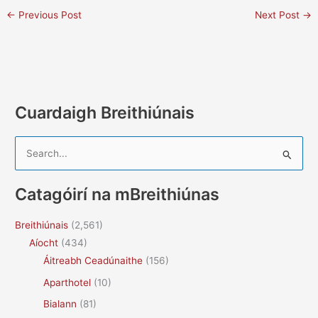
←
Previous Post
Next Post
→
Cuardaigh Breithiúnais
S
e
a
Catagóirí na mBreithiúnas
r
c
Breithiúnais
(2,561)
h
Aíocht
(434)
f
Áitreabh Ceadúnaithe
(156)
o
Aparthotel
(10)
r
Bialann
(81)
: