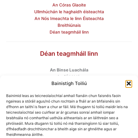
An Córas Glaoite
Ullmhúchán le haghaidh éisteachta
An Nós Imeachta le linn Éisteachta
Breithiúnais
Déan teagmháil linn
Déan teagmháil linn
An Binse Luachála
ú
An 6
hUrlár
Bainistigh Toiliú
Halla Mhargadh na Feirme
Margadh na Feirme
Bainimid leas as teicneolaíochtaí amhail fianáin chun faisnéis faoin
Baile Átha Cliath 7
ngaireas a stóráil agus/nó chun rochtain a fháil ar an bhfaisnéis sin
D07 AEF4
d’fhonn an taithí is fearr a chur ar fáil. Má thugann tú toiliú maidir leis na
teicneolaíochtaí seo cuirfear ar ár gcumas sonraí amhail iompar
brabhsála nó comharthaí uathúla aitheantais ar an láithreán seo a
Teileafón
:
+353 1 6760130
phróiseáil. Mura dtugann tú toiliú nó má tharraingíonn tú siar toiliú,
Ríomhphost
:
info@valuationtribunal.ie
d’fhéadfadh drochthionchar a bheith aige sin ar ghnéithe agus ar
fheidhmeanna áirithe.