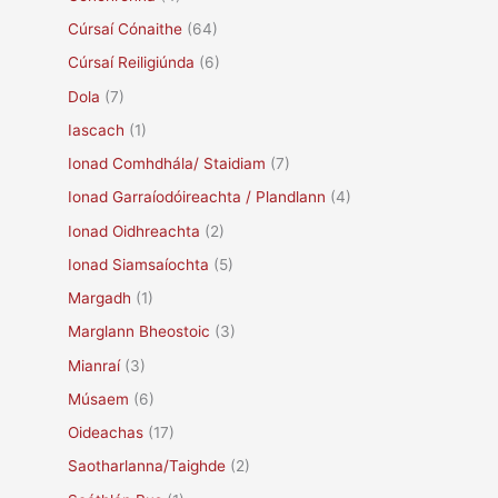
Cúrsaí Cónaithe
(64)
Cúrsaí Reiligiúnda
(6)
Dola
(7)
Iascach
(1)
Ionad Comhdhála/ Staidiam
(7)
Ionad Garraíodóireachta / Plandlann
(4)
Ionad Oidhreachta
(2)
Ionad Siamsaíochta
(5)
Margadh
(1)
Marglann Bheostoic
(3)
Mianraí
(3)
Músaem
(6)
Oideachas
(17)
Saotharlanna/Taighde
(2)