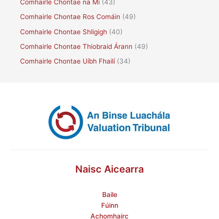
Comhairle Chontae na Mí
(43)
Comhairle Chontae Ros Comáin
(49)
Comhairle Chontae Shligigh
(40)
Comhairle Chontae Thiobraid Árann
(49)
Comhairle Chontae Uíbh Fhailí
(34)
Naisc Aicearra
Baile
Fúinn
Achomhairc