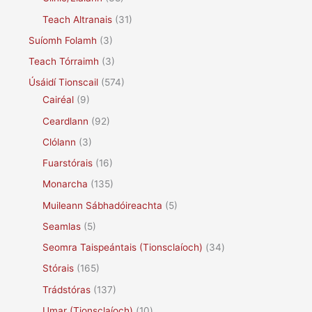
Teach Altranais
(31)
Suíomh Folamh
(3)
Teach Tórraimh
(3)
Úsáidí Tionscail
(574)
Cairéal
(9)
Ceardlann
(92)
Clólann
(3)
Fuarstórais
(16)
Monarcha
(135)
Muileann Sábhadóireachta
(5)
Seamlas
(5)
Seomra Taispeántais (Tionsclaíoch)
(34)
Stórais
(165)
Trádstóras
(137)
Umar (Tionsclaíoch)
(10)