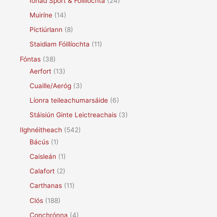
Ionad Spórt & Fóillíochta
(24)
Muiríne
(14)
Pictiúrlann
(8)
Staidiam Fóillíochta
(11)
Fóntas
(38)
Aerfort
(13)
Cuaille/Aeróg
(3)
Líonra teileachumarsáide
(6)
Stáisiún Ginte Leictreachais
(3)
Ilghnéitheach
(542)
Bácús
(1)
Caisleán
(1)
Calafort
(2)
Carthanas
(11)
Clós
(188)
Conchrónna
(4)