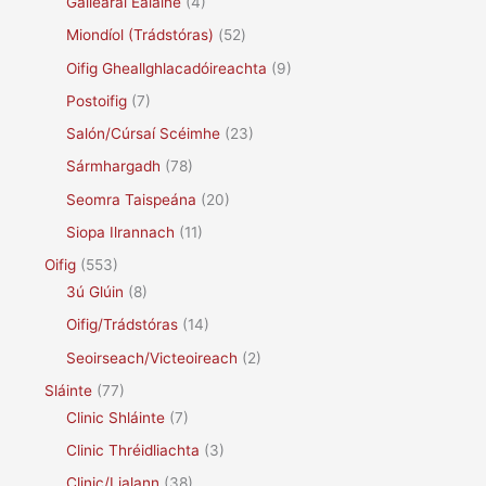
Gailearaí Ealaíne
(4)
Miondíol (Trádstóras)
(52)
Oifig Gheallghlacadóireachta
(9)
Postoifig
(7)
Salón/Cúrsaí Scéimhe
(23)
Sármhargadh
(78)
Seomra Taispeána
(20)
Siopa Ilrannach
(11)
Oifig
(553)
3ú Glúin
(8)
Oifig/Trádstóras
(14)
Seoirseach/Victeoireach
(2)
Sláinte
(77)
Clinic Shláinte
(7)
Clinic Thréidliachta
(3)
Clinic/Lialann
(38)