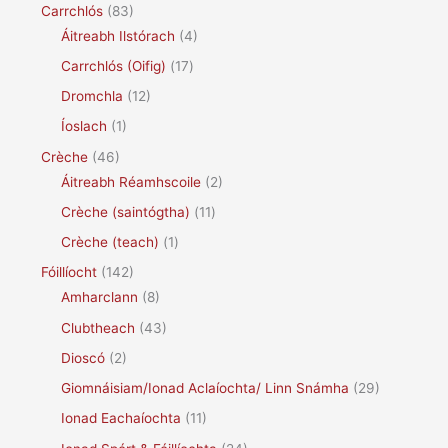
Carrchlós
(83)
Áitreabh Ilstórach
(4)
Carrchlós (Oifig)
(17)
Dromchla
(12)
Íoslach
(1)
Crèche
(46)
Áitreabh Réamhscoile
(2)
Crèche (saintógtha)
(11)
Crèche (teach)
(1)
Fóillíocht
(142)
Amharclann
(8)
Clubtheach
(43)
Dioscó
(2)
Giomnáisiam/Ionad Aclaíochta/ Linn Snámha
(29)
Ionad Eachaíochta
(11)