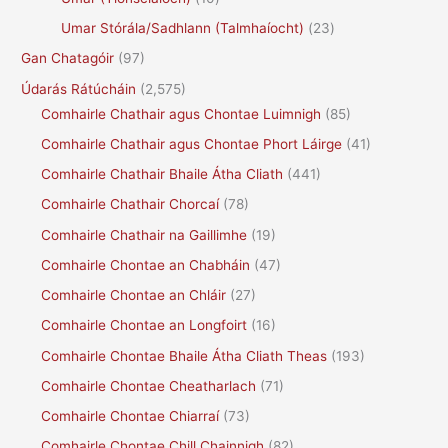
Umar Stórála/Sadhlann (Talmhaíocht)
(23)
Gan Chatagóir
(97)
Údarás Rátúcháin
(2,575)
Comhairle Chathair agus Chontae Luimnigh
(85)
Comhairle Chathair agus Chontae Phort Láirge
(41)
Comhairle Chathair Bhaile Átha Cliath
(441)
Comhairle Chathair Chorcaí
(78)
Comhairle Chathair na Gaillimhe
(19)
Comhairle Chontae an Chabháin
(47)
Comhairle Chontae an Chláir
(27)
Comhairle Chontae an Longfoirt
(16)
Comhairle Chontae Bhaile Átha Cliath Theas
(193)
Comhairle Chontae Cheatharlach
(71)
Comhairle Chontae Chiarraí
(73)
Comhairle Chontae Chill Chainnigh
(82)