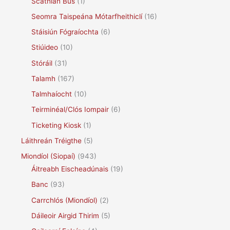
Scáthlán Bus
(1)
Seomra Taispeána Mótarfheithiclí
(16)
Stáisiún Fógraíochta
(6)
Stiúideo
(10)
Stóráil
(31)
Talamh
(167)
Talmhaíocht
(10)
Teirminéal/Clós Iompair
(6)
Ticketing Kiosk
(1)
Láithreán Tréigthe
(5)
Miondíol (Siopaí)
(943)
Áitreabh Eischeadúnais
(19)
Banc
(93)
Carrchlós (Miondíol)
(2)
Dáileoir Airgid Thirim
(5)