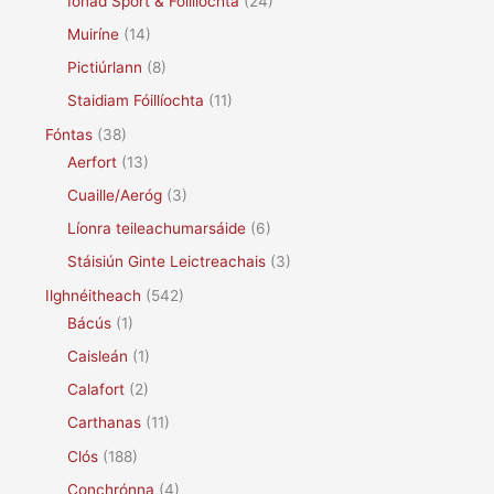
Ionad Spórt & Fóillíochta
(24)
Muiríne
(14)
Pictiúrlann
(8)
Staidiam Fóillíochta
(11)
Fóntas
(38)
Aerfort
(13)
Cuaille/Aeróg
(3)
Líonra teileachumarsáide
(6)
Stáisiún Ginte Leictreachais
(3)
Ilghnéitheach
(542)
Bácús
(1)
Caisleán
(1)
Calafort
(2)
Carthanas
(11)
Clós
(188)
Conchrónna
(4)