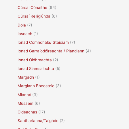
Cúrsaí Cónaithe
(64)
Cúrsaí Reiligiúnda
(6)
Dola
(7)
Iascach
(1)
Ionad Comhdhála/ Staidiam
(7)
Ionad Garraíodóireachta / Plandlann
(4)
Ionad Oidhreachta
(2)
Ionad Siamsaíochta
(5)
Margadh
(1)
Marglann Bheostoic
(3)
Mianraí
(3)
Músaem
(6)
Oideachas
(17)
Saotharlanna/Taighde
(2)