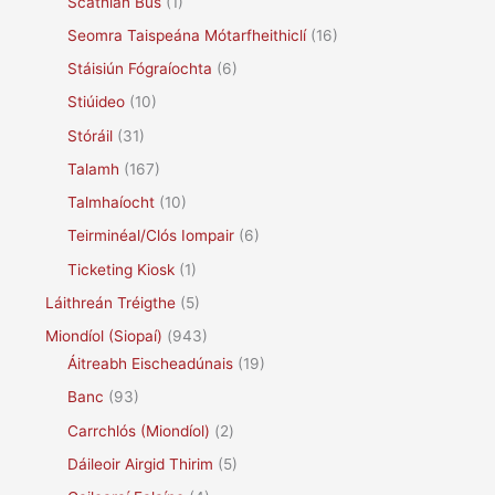
Scáthlán Bus
(1)
Seomra Taispeána Mótarfheithiclí
(16)
Stáisiún Fógraíochta
(6)
Stiúideo
(10)
Stóráil
(31)
Talamh
(167)
Talmhaíocht
(10)
Teirminéal/Clós Iompair
(6)
Ticketing Kiosk
(1)
Láithreán Tréigthe
(5)
Miondíol (Siopaí)
(943)
Áitreabh Eischeadúnais
(19)
Banc
(93)
Carrchlós (Miondíol)
(2)
Dáileoir Airgid Thirim
(5)