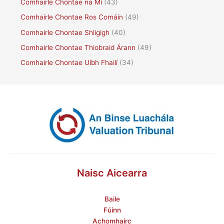
Comhairle Chontae na Mí
(43)
Comhairle Chontae Ros Comáin
(49)
Comhairle Chontae Shligigh
(40)
Comhairle Chontae Thiobraid Árann
(49)
Comhairle Chontae Uíbh Fhailí
(34)
Naisc Aicearra
Baile
Fúinn
Achomhairc