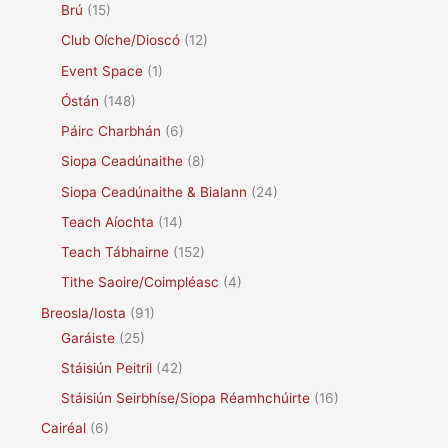
Brú
(15)
Club Oíche/Dioscó
(12)
Event Space
(1)
Óstán
(148)
Páirc Charbhán
(6)
Siopa Ceadúnaithe
(8)
Siopa Ceadúnaithe & Bialann
(24)
Teach Aíochta
(14)
Teach Tábhairne
(152)
Tithe Saoire/Coimpléasc
(4)
Breosla/Iosta
(91)
Garáiste
(25)
Stáisiún Peitril
(42)
Stáisiún Seirbhíse/Siopa Réamhchúirte
(16)
Cairéal
(6)