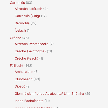
Carrchlós
(83)
Áitreabh Ilstórach
(4)
Carrchlós (Oifig)
(17)
Dromchla
(12)
Íoslach
(1)
Crèche
(46)
Áitreabh Réamhscoile
(2)
Crèche (saintógtha)
(11)
Crèche (teach)
(1)
Fóillíocht
(142)
Amharclann
(8)
Clubtheach
(43)
Dioscó
(2)
Giomnáisiam/Ionad Aclaíochta/ Linn Snámha
(29)
Ionad Eachaíochta
(11)