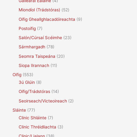
Gailearaí Ealaíne
(4)
Miondíol (Trádstóras)
(52)
Oifig Gheallghlacadóireachta
(9)
Postoifig
(7)
Salón/Cúrsaí Scéimhe
(23)
Sármhargadh
(78)
Seomra Taispeána
(20)
Siopa Ilrannach
(11)
Oifig
(553)
3ú Glúin
(8)
Oifig/Trádstóras
(14)
Seoirseach/Victeoireach
(2)
Sláinte
(77)
Clinic Shláinte
(7)
Clinic Thréidliachta
(3)
Clinic/Lialann
(38)