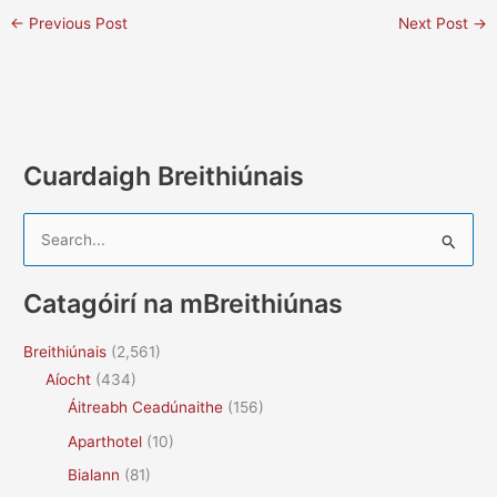
←
Previous Post
Next Post
→
Cuardaigh Breithiúnais
S
e
a
Catagóirí na mBreithiúnas
r
c
Breithiúnais
(2,561)
h
Aíocht
(434)
f
Áitreabh Ceadúnaithe
(156)
o
Aparthotel
(10)
r
Bialann
(81)
: