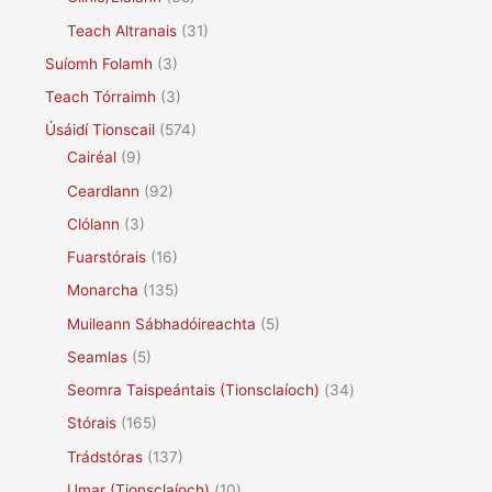
Teach Altranais
(31)
Suíomh Folamh
(3)
Teach Tórraimh
(3)
Úsáidí Tionscail
(574)
Cairéal
(9)
Ceardlann
(92)
Clólann
(3)
Fuarstórais
(16)
Monarcha
(135)
Muileann Sábhadóireachta
(5)
Seamlas
(5)
Seomra Taispeántais (Tionsclaíoch)
(34)
Stórais
(165)
Trádstóras
(137)
Umar (Tionsclaíoch)
(10)