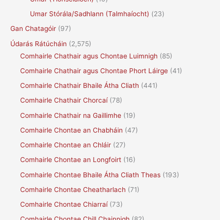
Umar Stórála/Sadhlann (Talmhaíocht)
(23)
Gan Chatagóir
(97)
Údarás Rátúcháin
(2,575)
Comhairle Chathair agus Chontae Luimnigh
(85)
Comhairle Chathair agus Chontae Phort Láirge
(41)
Comhairle Chathair Bhaile Átha Cliath
(441)
Comhairle Chathair Chorcaí
(78)
Comhairle Chathair na Gaillimhe
(19)
Comhairle Chontae an Chabháin
(47)
Comhairle Chontae an Chláir
(27)
Comhairle Chontae an Longfoirt
(16)
Comhairle Chontae Bhaile Átha Cliath Theas
(193)
Comhairle Chontae Cheatharlach
(71)
Comhairle Chontae Chiarraí
(73)
Comhairle Chontae Chill Chainnigh
(82)