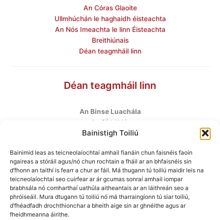
An Córas Glaoite
Ullmhúchán le haghaidh éisteachta
An Nós Imeachta le linn Éisteachta
Breithiúnais
Déan teagmháil linn
Déan teagmháil linn
An Binse Luachála
ú
An 6
hUrlár
Bainistigh Toiliú
Halla Mhargadh na Feirme
Margadh na Feirme
Bainimid leas as teicneolaíochtaí amhail fianáin chun faisnéis faoin
Baile Átha Cliath 7
ngaireas a stóráil agus/nó chun rochtain a fháil ar an bhfaisnéis sin
D07 AEF4
d’fhonn an taithí is fearr a chur ar fáil. Má thugann tú toiliú maidir leis na
teicneolaíochtaí seo cuirfear ar ár gcumas sonraí amhail iompar
brabhsála nó comharthaí uathúla aitheantais ar an láithreán seo a
Teileafón
:
+353 1 6760130
phróiseáil. Mura dtugann tú toiliú nó má tharraingíonn tú siar toiliú,
Ríomhphost
:
info@valuationtribunal.ie
d’fhéadfadh drochthionchar a bheith aige sin ar ghnéithe agus ar
fheidhmeanna áirithe.