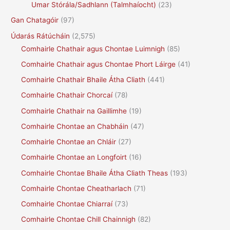
Umar Stórála/Sadhlann (Talmhaíocht)
(23)
Gan Chatagóir
(97)
Údarás Rátúcháin
(2,575)
Comhairle Chathair agus Chontae Luimnigh
(85)
Comhairle Chathair agus Chontae Phort Láirge
(41)
Comhairle Chathair Bhaile Átha Cliath
(441)
Comhairle Chathair Chorcaí
(78)
Comhairle Chathair na Gaillimhe
(19)
Comhairle Chontae an Chabháin
(47)
Comhairle Chontae an Chláir
(27)
Comhairle Chontae an Longfoirt
(16)
Comhairle Chontae Bhaile Átha Cliath Theas
(193)
Comhairle Chontae Cheatharlach
(71)
Comhairle Chontae Chiarraí
(73)
Comhairle Chontae Chill Chainnigh
(82)