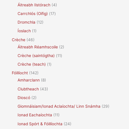
Áitreabh Ilstórach
(4)
Carrchlós (Oifig)
(17)
Dromchla
(12)
Íoslach
(1)
Crèche
(46)
Áitreabh Réamhscoile
(2)
Crèche (saintógtha)
(11)
Crèche (teach)
(1)
Fóillíocht
(142)
Amharclann
(8)
Clubtheach
(43)
Dioscó
(2)
Giomnáisiam/Ionad Aclaíochta/ Linn Snámha
(29)
Ionad Eachaíochta
(11)
Ionad Spórt & Fóillíochta
(24)