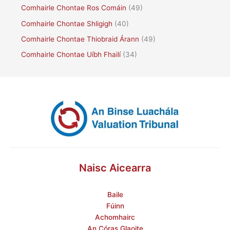
Comhairle Chontae Ros Comáin
(49)
Comhairle Chontae Shligigh
(40)
Comhairle Chontae Thiobraid Árann
(49)
Comhairle Chontae Uíbh Fhailí
(34)
Naisc Aicearra
Baile
Fúinn
Achomhairc
An Córas Glaoite