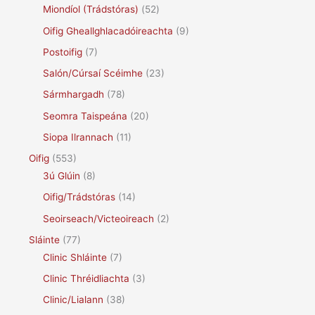
Miondíol (Trádstóras)
(52)
Oifig Gheallghlacadóireachta
(9)
Postoifig
(7)
Salón/Cúrsaí Scéimhe
(23)
Sármhargadh
(78)
Seomra Taispeána
(20)
Siopa Ilrannach
(11)
Oifig
(553)
3ú Glúin
(8)
Oifig/Trádstóras
(14)
Seoirseach/Victeoireach
(2)
Sláinte
(77)
Clinic Shláinte
(7)
Clinic Thréidliachta
(3)
Clinic/Lialann
(38)