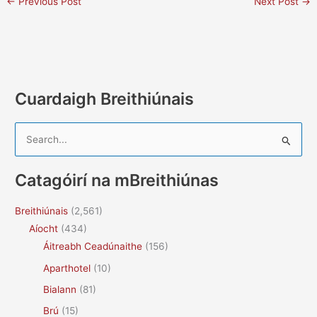
←
Previous Post
Next Post
→
Cuardaigh Breithiúnais
S
e
a
Catagóirí na mBreithiúnas
r
c
Breithiúnais
(2,561)
h
Aíocht
(434)
f
Áitreabh Ceadúnaithe
(156)
o
Aparthotel
(10)
r
Bialann
(81)
:
Brú
(15)