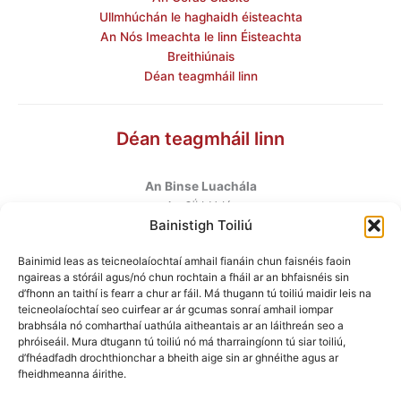
Ullmhúchán le haghaidh éisteachta
An Nós Imeachta le linn Éisteachta
Breithiúnais
Déan teagmháil linn
Déan teagmháil linn
An Binse Luachála
ú
An 6
hUrlár
Bainistigh Toiliú
Halla Mhargadh na Feirme
Margadh na Feirme
Bainimid leas as teicneolaíochtaí amhail fianáin chun faisnéis faoin
Baile Átha Cliath 7
ngaireas a stóráil agus/nó chun rochtain a fháil ar an bhfaisnéis sin
D07 AEF4
d’fhonn an taithí is fearr a chur ar fáil. Má thugann tú toiliú maidir leis na
teicneolaíochtaí seo cuirfear ar ár gcumas sonraí amhail iompar
brabhsála nó comharthaí uathúla aitheantais ar an láithreán seo a
Teileafón
:
+353 1 6760130
phróiseáil. Mura dtugann tú toiliú nó má tharraingíonn tú siar toiliú,
Ríomhphost
:
info@valuationtribunal.ie
d’fhéadfadh drochthionchar a bheith aige sin ar ghnéithe agus ar
fheidhmeanna áirithe.