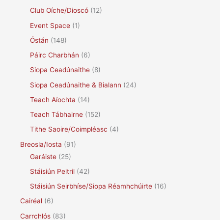
Club Oíche/Dioscó
(12)
Event Space
(1)
Óstán
(148)
Páirc Charbhán
(6)
Siopa Ceadúnaithe
(8)
Siopa Ceadúnaithe & Bialann
(24)
Teach Aíochta
(14)
Teach Tábhairne
(152)
Tithe Saoire/Coimpléasc
(4)
Breosla/Iosta
(91)
Garáiste
(25)
Stáisiún Peitril
(42)
Stáisiún Seirbhíse/Siopa Réamhchúirte
(16)
Cairéal
(6)
Carrchlós
(83)