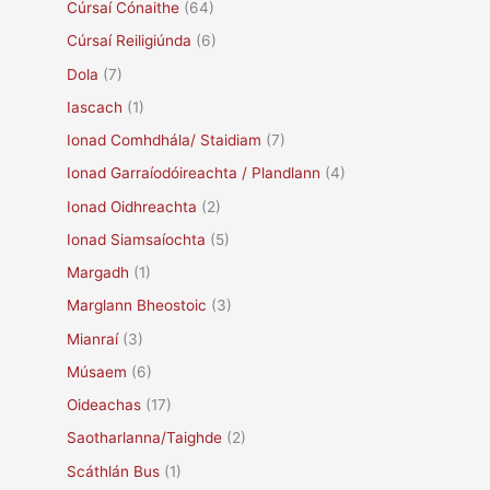
Cúrsaí Cónaithe
(64)
Cúrsaí Reiligiúnda
(6)
Dola
(7)
Iascach
(1)
Ionad Comhdhála/ Staidiam
(7)
Ionad Garraíodóireachta / Plandlann
(4)
Ionad Oidhreachta
(2)
Ionad Siamsaíochta
(5)
Margadh
(1)
Marglann Bheostoic
(3)
Mianraí
(3)
Músaem
(6)
Oideachas
(17)
Saotharlanna/Taighde
(2)
Scáthlán Bus
(1)