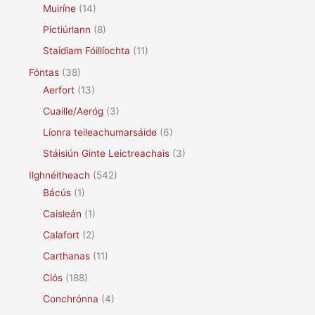
Muiríne
(14)
Pictiúrlann
(8)
Staidiam Fóillíochta
(11)
Fóntas
(38)
Aerfort
(13)
Cuaille/Aeróg
(3)
Líonra teileachumarsáide
(6)
Stáisiún Ginte Leictreachais
(3)
Ilghnéitheach
(542)
Bácús
(1)
Caisleán
(1)
Calafort
(2)
Carthanas
(11)
Clós
(188)
Conchrónna
(4)