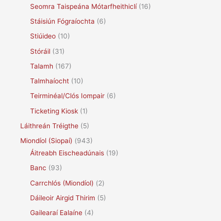
Seomra Taispeána Mótarfheithiclí
(16)
Stáisiún Fógraíochta
(6)
Stiúideo
(10)
Stóráil
(31)
Talamh
(167)
Talmhaíocht
(10)
Teirminéal/Clós Iompair
(6)
Ticketing Kiosk
(1)
Láithreán Tréigthe
(5)
Miondíol (Siopaí)
(943)
Áitreabh Eischeadúnais
(19)
Banc
(93)
Carrchlós (Miondíol)
(2)
Dáileoir Airgid Thirim
(5)
Gailearaí Ealaíne
(4)