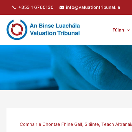
Skip
+353 1 6760130
info@valuationtribunal.ie
to
content
Fúinn
Comhairle Chontae Fhine Gall
,
Sláinte
,
Teach Altranai