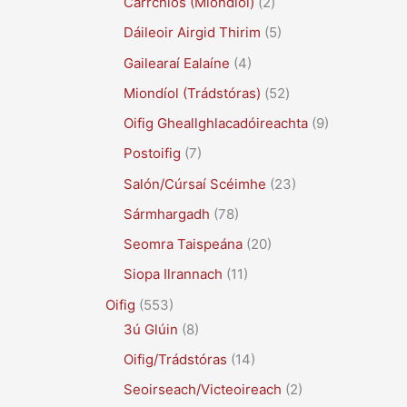
Carrchlós (Miondíol)
(2)
Dáileoir Airgid Thirim
(5)
Gailearaí Ealaíne
(4)
Miondíol (Trádstóras)
(52)
Oifig Gheallghlacadóireachta
(9)
Postoifig
(7)
Salón/Cúrsaí Scéimhe
(23)
Sármhargadh
(78)
Seomra Taispeána
(20)
Siopa Ilrannach
(11)
Oifig
(553)
3ú Glúin
(8)
Oifig/Trádstóras
(14)
Seoirseach/Victeoireach
(2)