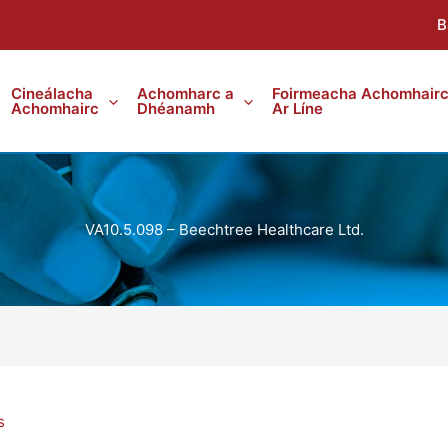
B
Cineálacha
Achomharc a
Foirmeacha Achomhair
Achomhairc
Dhéanamh
Ar Líne
VA10.5.098 – Beechtree Healthcare Ltd.
s