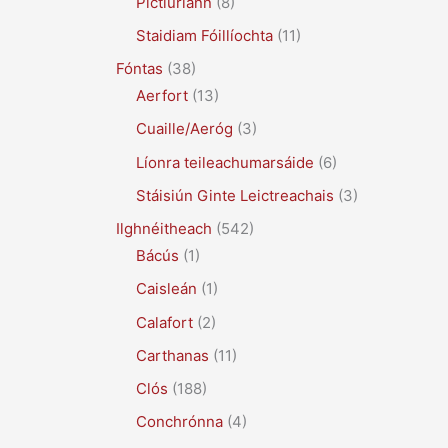
Pictiúrlann
(8)
Staidiam Fóillíochta
(11)
Fóntas
(38)
Aerfort
(13)
Cuaille/Aeróg
(3)
Líonra teileachumarsáide
(6)
Stáisiún Ginte Leictreachais
(3)
Ilghnéitheach
(542)
Bácús
(1)
Caisleán
(1)
Calafort
(2)
Carthanas
(11)
Clós
(188)
Conchrónna
(4)