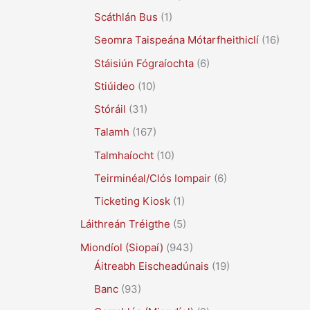
Scáthlán Bus
(1)
Seomra Taispeána Mótarfheithiclí
(16)
Stáisiún Fógraíochta
(6)
Stiúideo
(10)
Stóráil
(31)
Talamh
(167)
Talmhaíocht
(10)
Teirminéal/Clós Iompair
(6)
Ticketing Kiosk
(1)
Láithreán Tréigthe
(5)
Miondíol (Siopaí)
(943)
Áitreabh Eischeadúnais
(19)
Banc
(93)