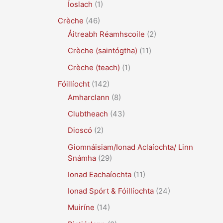
Íoslach
(1)
Crèche
(46)
Áitreabh Réamhscoile
(2)
Crèche (saintógtha)
(11)
Crèche (teach)
(1)
Fóillíocht
(142)
Amharclann
(8)
Clubtheach
(43)
Dioscó
(2)
Giomnáisiam/Ionad Aclaíochta/ Linn
Snámha
(29)
Ionad Eachaíochta
(11)
Ionad Spórt & Fóillíochta
(24)
Muiríne
(14)