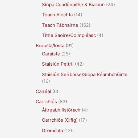
Siopa Ceadúnaithe & Bialann
(24)
Teach Aíochta
(14)
Teach Tábhairne
(152)
Tithe Saoire/Coimpléasc
(4)
Breosla/Iosta
(91)
Garáiste
(25)
Stáisiún Peitril
(42)
Stáisiún Seirbhíse/Siopa Réamhchúirte
(16)
Cairéal
(6)
Carrchlós
(83)
Áitreabh Ilstórach
(4)
Carrchlós (Oifig)
(17)
Dromchla
(12)