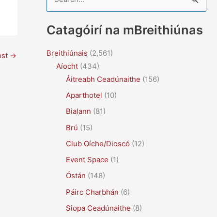
e
a
Catagóirí na mBreithiúnas
r
c
Breithiúnais
(2,561)
ost
→
Aíocht
(434)
h
Áitreabh Ceadúnaithe
(156)
f
Aparthotel
(10)
o
r
Bialann
(81)
:
Brú
(15)
Club Oíche/Dioscó
(12)
Event Space
(1)
Óstán
(148)
Páirc Charbhán
(6)
Siopa Ceadúnaithe
(8)