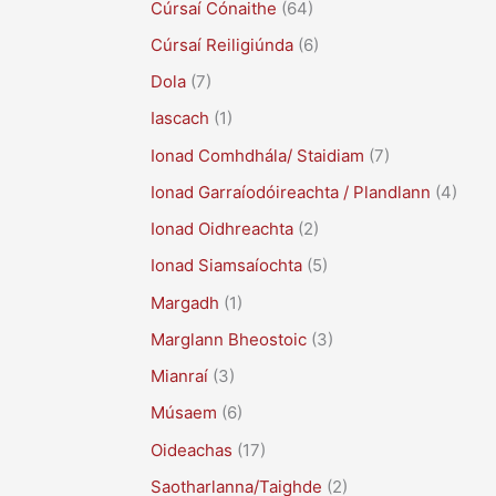
Cúrsaí Cónaithe
(64)
Cúrsaí Reiligiúnda
(6)
Dola
(7)
Iascach
(1)
Ionad Comhdhála/ Staidiam
(7)
Ionad Garraíodóireachta / Plandlann
(4)
Ionad Oidhreachta
(2)
Ionad Siamsaíochta
(5)
Margadh
(1)
Marglann Bheostoic
(3)
Mianraí
(3)
Músaem
(6)
Oideachas
(17)
Saotharlanna/Taighde
(2)