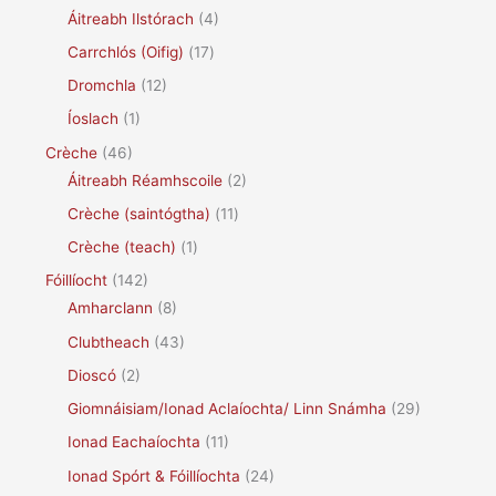
Áitreabh Ilstórach
(4)
Carrchlós (Oifig)
(17)
Dromchla
(12)
Íoslach
(1)
Crèche
(46)
Áitreabh Réamhscoile
(2)
Crèche (saintógtha)
(11)
Crèche (teach)
(1)
Fóillíocht
(142)
Amharclann
(8)
Clubtheach
(43)
Dioscó
(2)
Giomnáisiam/Ionad Aclaíochta/ Linn Snámha
(29)
Ionad Eachaíochta
(11)
Ionad Spórt & Fóillíochta
(24)