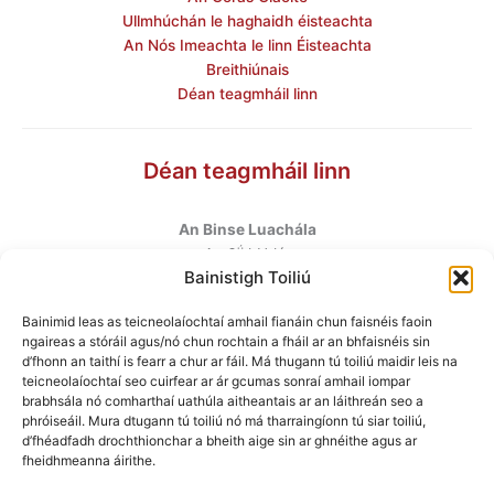
Ullmhúchán le haghaidh éisteachta
An Nós Imeachta le linn Éisteachta
Breithiúnais
Déan teagmháil linn
Déan teagmháil linn
An Binse Luachála
ú
An 6
hUrlár
Bainistigh Toiliú
Halla Mhargadh na Feirme
Margadh na Feirme
Bainimid leas as teicneolaíochtaí amhail fianáin chun faisnéis faoin
Baile Átha Cliath 7
ngaireas a stóráil agus/nó chun rochtain a fháil ar an bhfaisnéis sin
D07 AEF4
d’fhonn an taithí is fearr a chur ar fáil. Má thugann tú toiliú maidir leis na
teicneolaíochtaí seo cuirfear ar ár gcumas sonraí amhail iompar
brabhsála nó comharthaí uathúla aitheantais ar an láithreán seo a
Teileafón
:
+353 1 6760130
phróiseáil. Mura dtugann tú toiliú nó má tharraingíonn tú siar toiliú,
Ríomhphost
:
info@valuationtribunal.ie
d’fhéadfadh drochthionchar a bheith aige sin ar ghnéithe agus ar
fheidhmeanna áirithe.