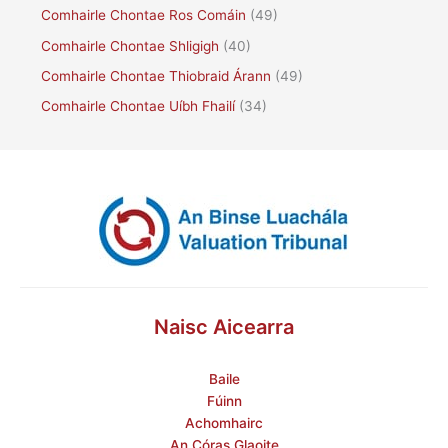
Comhairle Chontae Ros Comáin
(49)
Comhairle Chontae Shligigh
(40)
Comhairle Chontae Thiobraid Árann
(49)
Comhairle Chontae Uíbh Fhailí
(34)
Naisc Aicearra
Baile
Fúinn
Achomhairc
An Córas Glaoite