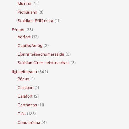
Muiríne
(14)
Pictiúrlann
(8)
Staidiam Fóillíochta
(11)
Fóntas
(38)
Aerfort
(13)
Cuaille/Aeróg
(3)
Líonra teileachumarsáide
(6)
Stáisiún Ginte Leictreachais
(3)
Ilghnéitheach
(542)
Bácús
(1)
Caisleán
(1)
Calafort
(2)
Carthanas
(11)
Clós
(188)
Conchrónna
(4)