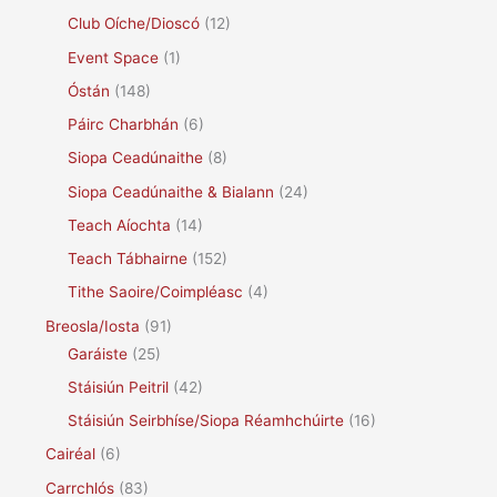
Club Oíche/Dioscó
(12)
Event Space
(1)
Óstán
(148)
Páirc Charbhán
(6)
Siopa Ceadúnaithe
(8)
Siopa Ceadúnaithe & Bialann
(24)
Teach Aíochta
(14)
Teach Tábhairne
(152)
Tithe Saoire/Coimpléasc
(4)
Breosla/Iosta
(91)
Garáiste
(25)
Stáisiún Peitril
(42)
Stáisiún Seirbhíse/Siopa Réamhchúirte
(16)
Cairéal
(6)
Carrchlós
(83)