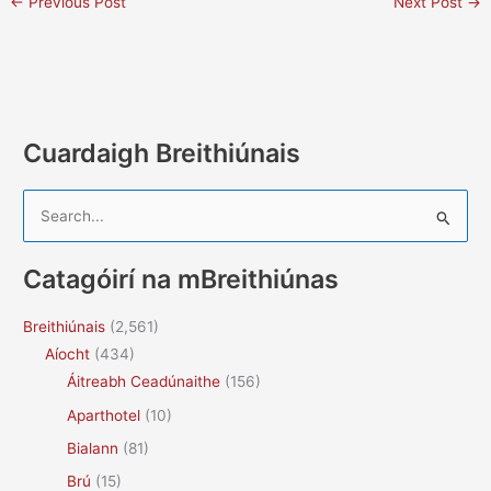
←
Previous Post
Next Post
→
Cuardaigh Breithiúnais
S
e
a
Catagóirí na mBreithiúnas
r
c
Breithiúnais
(2,561)
h
Aíocht
(434)
f
Áitreabh Ceadúnaithe
(156)
o
Aparthotel
(10)
r
Bialann
(81)
:
Brú
(15)