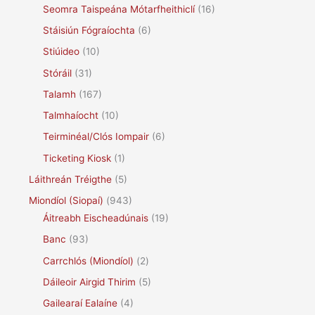
Seomra Taispeána Mótarfheithiclí
(16)
Stáisiún Fógraíochta
(6)
Stiúideo
(10)
Stóráil
(31)
Talamh
(167)
Talmhaíocht
(10)
Teirminéal/Clós Iompair
(6)
Ticketing Kiosk
(1)
Láithreán Tréigthe
(5)
Miondíol (Siopaí)
(943)
Áitreabh Eischeadúnais
(19)
Banc
(93)
Carrchlós (Miondíol)
(2)
Dáileoir Airgid Thirim
(5)
Gailearaí Ealaíne
(4)