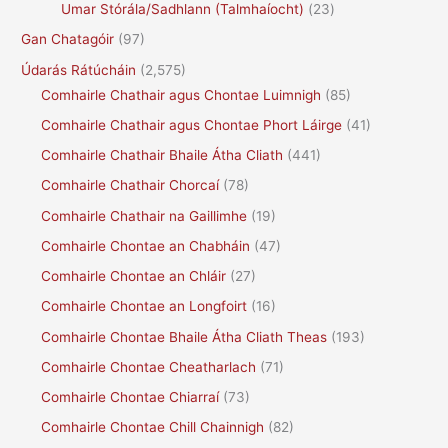
Umar Stórála/Sadhlann (Talmhaíocht)
(23)
Gan Chatagóir
(97)
Údarás Rátúcháin
(2,575)
Comhairle Chathair agus Chontae Luimnigh
(85)
Comhairle Chathair agus Chontae Phort Láirge
(41)
Comhairle Chathair Bhaile Átha Cliath
(441)
Comhairle Chathair Chorcaí
(78)
Comhairle Chathair na Gaillimhe
(19)
Comhairle Chontae an Chabháin
(47)
Comhairle Chontae an Chláir
(27)
Comhairle Chontae an Longfoirt
(16)
Comhairle Chontae Bhaile Átha Cliath Theas
(193)
Comhairle Chontae Cheatharlach
(71)
Comhairle Chontae Chiarraí
(73)
Comhairle Chontae Chill Chainnigh
(82)