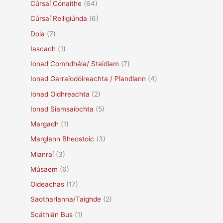
Cúrsaí Cónaithe
(64)
Cúrsaí Reiligiúnda
(6)
Dola
(7)
Iascach
(1)
Ionad Comhdhála/ Staidiam
(7)
Ionad Garraíodóireachta / Plandlann
(4)
Ionad Oidhreachta
(2)
Ionad Siamsaíochta
(5)
Margadh
(1)
Marglann Bheostoic
(3)
Mianraí
(3)
Músaem
(6)
Oideachas
(17)
Saotharlanna/Taighde
(2)
Scáthlán Bus
(1)