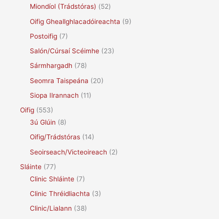
Miondíol (Trádstóras)
(52)
Oifig Gheallghlacadóireachta
(9)
Postoifig
(7)
Salón/Cúrsaí Scéimhe
(23)
Sármhargadh
(78)
Seomra Taispeána
(20)
Siopa Ilrannach
(11)
Oifig
(553)
3ú Glúin
(8)
Oifig/Trádstóras
(14)
Seoirseach/Victeoireach
(2)
Sláinte
(77)
Clinic Shláinte
(7)
Clinic Thréidliachta
(3)
Clinic/Lialann
(38)