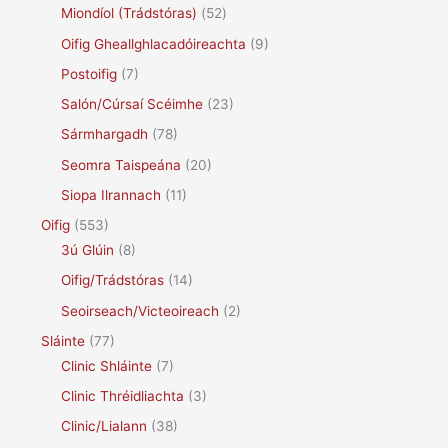
Miondíol (Trádstóras)
(52)
Oifig Gheallghlacadóireachta
(9)
Postoifig
(7)
Salón/Cúrsaí Scéimhe
(23)
Sármhargadh
(78)
Seomra Taispeána
(20)
Siopa Ilrannach
(11)
Oifig
(553)
3ú Glúin
(8)
Oifig/Trádstóras
(14)
Seoirseach/Victeoireach
(2)
Sláinte
(77)
Clinic Shláinte
(7)
Clinic Thréidliachta
(3)
Clinic/Lialann
(38)