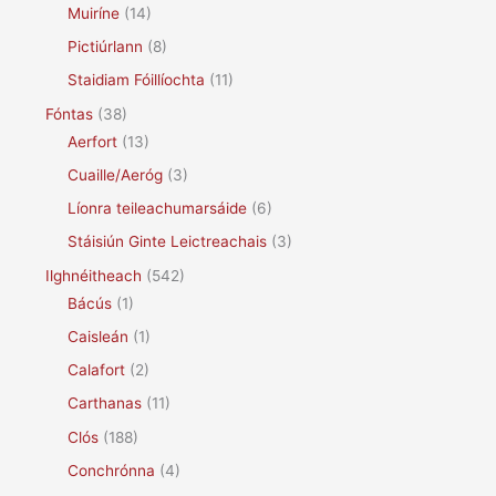
Muiríne
(14)
Pictiúrlann
(8)
Staidiam Fóillíochta
(11)
Fóntas
(38)
Aerfort
(13)
Cuaille/Aeróg
(3)
Líonra teileachumarsáide
(6)
Stáisiún Ginte Leictreachais
(3)
Ilghnéitheach
(542)
Bácús
(1)
Caisleán
(1)
Calafort
(2)
Carthanas
(11)
Clós
(188)
Conchrónna
(4)