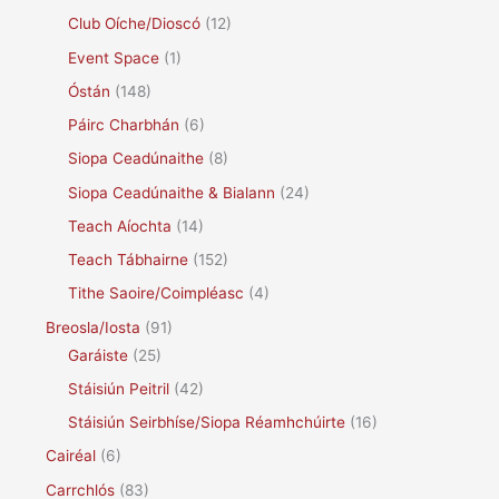
Club Oíche/Dioscó
(12)
Event Space
(1)
Óstán
(148)
Páirc Charbhán
(6)
Siopa Ceadúnaithe
(8)
Siopa Ceadúnaithe & Bialann
(24)
Teach Aíochta
(14)
Teach Tábhairne
(152)
Tithe Saoire/Coimpléasc
(4)
Breosla/Iosta
(91)
Garáiste
(25)
Stáisiún Peitril
(42)
Stáisiún Seirbhíse/Siopa Réamhchúirte
(16)
Cairéal
(6)
Carrchlós
(83)