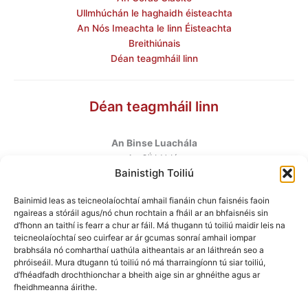
Ullmhúchán le haghaidh éisteachta
An Nós Imeachta le linn Éisteachta
Breithiúnais
Déan teagmháil linn
Déan teagmháil linn
An Binse Luachála
ú
An 6
hUrlár
Bainistigh Toiliú
Halla Mhargadh na Feirme
Margadh na Feirme
Bainimid leas as teicneolaíochtaí amhail fianáin chun faisnéis faoin
Baile Átha Cliath 7
ngaireas a stóráil agus/nó chun rochtain a fháil ar an bhfaisnéis sin
D07 AEF4
d’fhonn an taithí is fearr a chur ar fáil. Má thugann tú toiliú maidir leis na
teicneolaíochtaí seo cuirfear ar ár gcumas sonraí amhail iompar
brabhsála nó comharthaí uathúla aitheantais ar an láithreán seo a
Teileafón
:
+353 1 6760130
phróiseáil. Mura dtugann tú toiliú nó má tharraingíonn tú siar toiliú,
Ríomhphost
:
info@valuationtribunal.ie
d’fhéadfadh drochthionchar a bheith aige sin ar ghnéithe agus ar
fheidhmeanna áirithe.