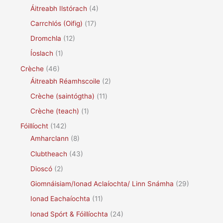
Áitreabh Ilstórach
(4)
Carrchlós (Oifig)
(17)
Dromchla
(12)
Íoslach
(1)
Crèche
(46)
Áitreabh Réamhscoile
(2)
Crèche (saintógtha)
(11)
Crèche (teach)
(1)
Fóillíocht
(142)
Amharclann
(8)
Clubtheach
(43)
Dioscó
(2)
Giomnáisiam/Ionad Aclaíochta/ Linn Snámha
(29)
Ionad Eachaíochta
(11)
Ionad Spórt & Fóillíochta
(24)