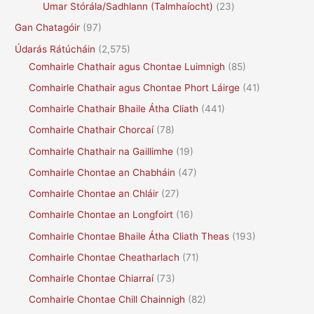
Umar Stórála/Sadhlann (Talmhaíocht)
(23)
Gan Chatagóir
(97)
Údarás Rátúcháin
(2,575)
Comhairle Chathair agus Chontae Luimnigh
(85)
Comhairle Chathair agus Chontae Phort Láirge
(41)
Comhairle Chathair Bhaile Átha Cliath
(441)
Comhairle Chathair Chorcaí
(78)
Comhairle Chathair na Gaillimhe
(19)
Comhairle Chontae an Chabháin
(47)
Comhairle Chontae an Chláir
(27)
Comhairle Chontae an Longfoirt
(16)
Comhairle Chontae Bhaile Átha Cliath Theas
(193)
Comhairle Chontae Cheatharlach
(71)
Comhairle Chontae Chiarraí
(73)
Comhairle Chontae Chill Chainnigh
(82)