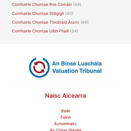
Comhairle Chontae Ros Comáin
(49)
Comhairle Chontae Shligigh
(40)
Comhairle Chontae Thiobraid Árann
(49)
Comhairle Chontae Uíbh Fhailí
(34)
Naisc Aicearra
Baile
Fúinn
Achomhairc
An Córas Glaoite