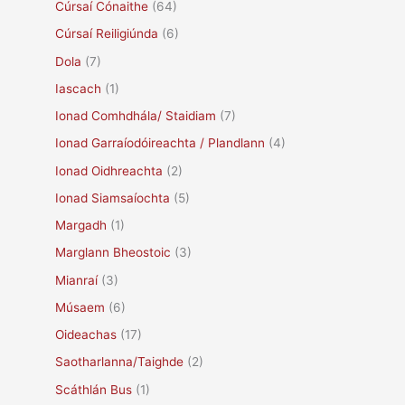
Cúrsaí Cónaithe
(64)
Cúrsaí Reiligiúnda
(6)
Dola
(7)
Iascach
(1)
Ionad Comhdhála/ Staidiam
(7)
Ionad Garraíodóireachta / Plandlann
(4)
Ionad Oidhreachta
(2)
Ionad Siamsaíochta
(5)
Margadh
(1)
Marglann Bheostoic
(3)
Mianraí
(3)
Músaem
(6)
Oideachas
(17)
Saotharlanna/Taighde
(2)
Scáthlán Bus
(1)