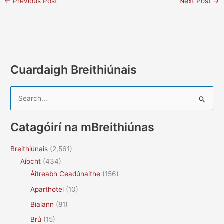
←
Previous Post
Next Post
→
Cuardaigh Breithiúnais
S
e
a
Catagóirí na mBreithiúnas
r
c
Breithiúnais
(2,561)
h
Aíocht
(434)
f
Áitreabh Ceadúnaithe
(156)
o
Aparthotel
(10)
r
Bialann
(81)
:
Brú
(15)