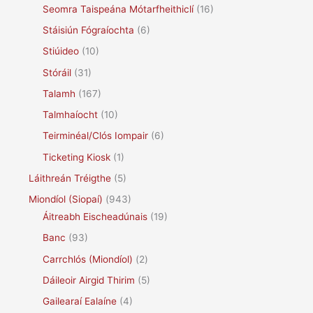
Seomra Taispeána Mótarfheithiclí
(16)
Stáisiún Fógraíochta
(6)
Stiúideo
(10)
Stóráil
(31)
Talamh
(167)
Talmhaíocht
(10)
Teirminéal/Clós Iompair
(6)
Ticketing Kiosk
(1)
Láithreán Tréigthe
(5)
Miondíol (Siopaí)
(943)
Áitreabh Eischeadúnais
(19)
Banc
(93)
Carrchlós (Miondíol)
(2)
Dáileoir Airgid Thirim
(5)
Gailearaí Ealaíne
(4)