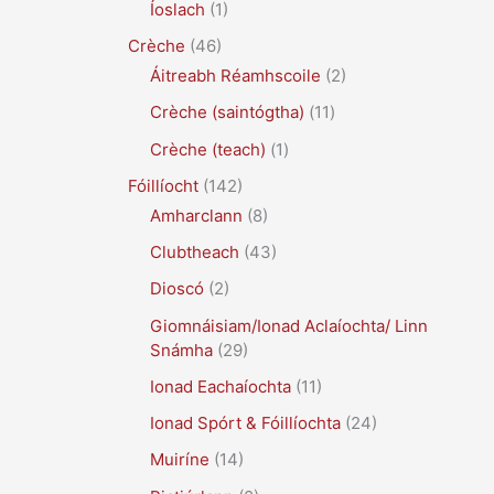
Íoslach
(1)
Crèche
(46)
Áitreabh Réamhscoile
(2)
Crèche (saintógtha)
(11)
Crèche (teach)
(1)
Fóillíocht
(142)
Amharclann
(8)
Clubtheach
(43)
Dioscó
(2)
Giomnáisiam/Ionad Aclaíochta/ Linn
Snámha
(29)
Ionad Eachaíochta
(11)
Ionad Spórt & Fóillíochta
(24)
Muiríne
(14)