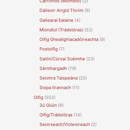
Carrchlós (Miondíol)
(2)
Dáileoir Airgid Thirim
(5)
Gailearaí Ealaíne
(4)
Miondíol (Trádstóras)
(52)
Oifig Gheallghlacadóireachta
(9)
Postoifig
(7)
Salón/Cúrsaí Scéimhe
(23)
Sármhargadh
(78)
Seomra Taispeána
(20)
Siopa Ilrannach
(11)
Oifig
(553)
3ú Glúin
(8)
Oifig/Trádstóras
(14)
Seoirseach/Victeoireach
(2)