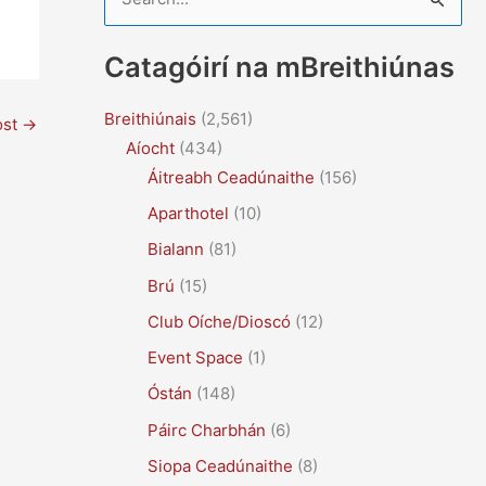
e
a
Catagóirí na mBreithiúnas
r
c
Breithiúnais
(2,561)
ost
→
Aíocht
(434)
h
Áitreabh Ceadúnaithe
(156)
f
Aparthotel
(10)
o
r
Bialann
(81)
:
Brú
(15)
Club Oíche/Dioscó
(12)
Event Space
(1)
Óstán
(148)
Páirc Charbhán
(6)
Siopa Ceadúnaithe
(8)