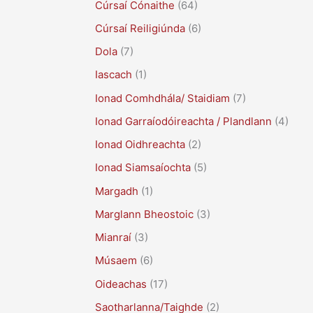
Cúrsaí Cónaithe
(64)
Cúrsaí Reiligiúnda
(6)
Dola
(7)
Iascach
(1)
Ionad Comhdhála/ Staidiam
(7)
Ionad Garraíodóireachta / Plandlann
(4)
Ionad Oidhreachta
(2)
Ionad Siamsaíochta
(5)
Margadh
(1)
Marglann Bheostoic
(3)
Mianraí
(3)
Músaem
(6)
Oideachas
(17)
Saotharlanna/Taighde
(2)