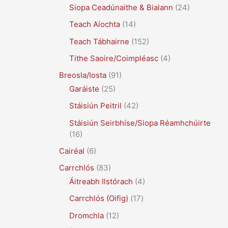
Siopa Ceadúnaithe & Bialann
(24)
Teach Aíochta
(14)
Teach Tábhairne
(152)
Tithe Saoire/Coimpléasc
(4)
Breosla/Iosta
(91)
Garáiste
(25)
Stáisiún Peitril
(42)
Stáisiún Seirbhíse/Siopa Réamhchúirte
(16)
Cairéal
(6)
Carrchlós
(83)
Áitreabh Ilstórach
(4)
Carrchlós (Oifig)
(17)
Dromchla
(12)