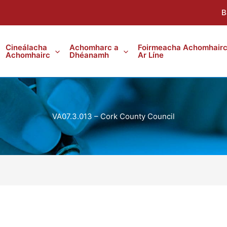
B
Cineálacha
Achomharc a
Foirmeacha Achomhair
Achomhairc
Dhéanamh
Ar Líne
VA07.3.013 – Cork County Council