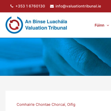
Skip
+353 1 6760130
info@valuationtribunal.ie
to
content
Fúinn
Comhairle Chontae Chorcaí
,
Oifig