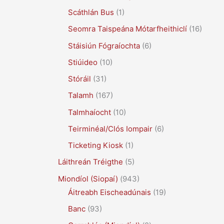
Scáthlán Bus
(1)
Seomra Taispeána Mótarfheithiclí
(16)
Stáisiún Fógraíochta
(6)
Stiúideo
(10)
Stóráil
(31)
Talamh
(167)
Talmhaíocht
(10)
Teirminéal/Clós Iompair
(6)
Ticketing Kiosk
(1)
Láithreán Tréigthe
(5)
Miondíol (Siopaí)
(943)
Áitreabh Eischeadúnais
(19)
Banc
(93)