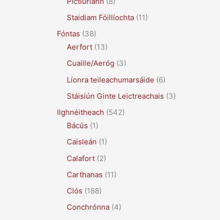
Pictiúrlann
(8)
Staidiam Fóillíochta
(11)
Fóntas
(38)
Aerfort
(13)
Cuaille/Aeróg
(3)
Líonra teileachumarsáide
(6)
Stáisiún Ginte Leictreachais
(3)
Ilghnéitheach
(542)
Bácús
(1)
Caisleán
(1)
Calafort
(2)
Carthanas
(11)
Clós
(188)
Conchrónna
(4)