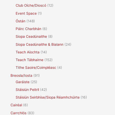
Club Oíche/Dioscó
(12)
Event Space
(1)
Óstán
(148)
Páirc Charbhán
(6)
Siopa Ceadúnaithe
(8)
Siopa Ceadúnaithe & Bialann
(24)
Teach Aíochta
(14)
Teach Tábhairne
(152)
Tithe Saoire/Coimpléasc
(4)
Breosla/Iosta
(91)
Garáiste
(25)
Stáisiún Peitril
(42)
Stáisiún Seirbhíse/Siopa Réamhchúirte
(16)
Cairéal
(6)
Carrchlós
(83)