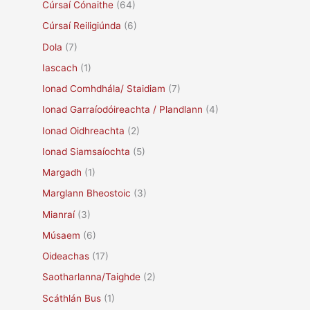
Cúrsaí Cónaithe
(64)
Cúrsaí Reiligiúnda
(6)
Dola
(7)
Iascach
(1)
Ionad Comhdhála/ Staidiam
(7)
Ionad Garraíodóireachta / Plandlann
(4)
Ionad Oidhreachta
(2)
Ionad Siamsaíochta
(5)
Margadh
(1)
Marglann Bheostoic
(3)
Mianraí
(3)
Músaem
(6)
Oideachas
(17)
Saotharlanna/Taighde
(2)
Scáthlán Bus
(1)