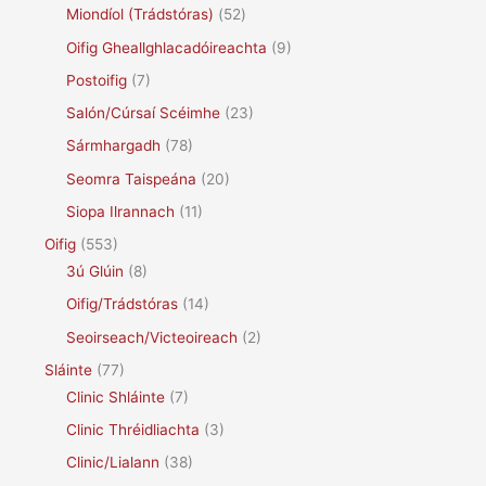
Miondíol (Trádstóras)
(52)
Oifig Gheallghlacadóireachta
(9)
Postoifig
(7)
Salón/Cúrsaí Scéimhe
(23)
Sármhargadh
(78)
Seomra Taispeána
(20)
Siopa Ilrannach
(11)
Oifig
(553)
3ú Glúin
(8)
Oifig/Trádstóras
(14)
Seoirseach/Victeoireach
(2)
Sláinte
(77)
Clinic Shláinte
(7)
Clinic Thréidliachta
(3)
Clinic/Lialann
(38)