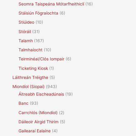
Seomra Taispeána Mótarfheithiclí
(16)
Stáisiún Fógraíochta
(6)
Stiúideo
(10)
Stóráil
(31)
Talamh
(167)
Talmhaíocht
(10)
Teirminéal/Clós Iompair
(6)
Ticketing Kiosk
(1)
Láithreán Tréigthe
(5)
Miondíol (Siopaí)
(943)
Áitreabh Eischeadúnais
(19)
Banc
(93)
Carrchlós (Miondíol)
(2)
Dáileoir Airgid Thirim
(5)
Gailearaí Ealaíne
(4)