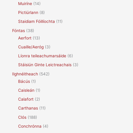
Muiríne
(14)
Pictiúrlann
(8)
Staidiam Fóillíochta
(11)
Fóntas
(38)
Aerfort
(13)
Cuaille/Aeróg
(3)
Líonra teileachumarsáide
(6)
Stáisiún Ginte Leictreachais
(3)
Ilghnéitheach
(542)
Bácús
(1)
Caisleán
(1)
Calafort
(2)
Carthanas
(11)
Clós
(188)
Conchrónna
(4)