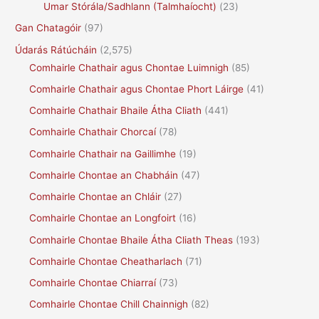
Umar Stórála/Sadhlann (Talmhaíocht)
(23)
Gan Chatagóir
(97)
Údarás Rátúcháin
(2,575)
Comhairle Chathair agus Chontae Luimnigh
(85)
Comhairle Chathair agus Chontae Phort Láirge
(41)
Comhairle Chathair Bhaile Átha Cliath
(441)
Comhairle Chathair Chorcaí
(78)
Comhairle Chathair na Gaillimhe
(19)
Comhairle Chontae an Chabháin
(47)
Comhairle Chontae an Chláir
(27)
Comhairle Chontae an Longfoirt
(16)
Comhairle Chontae Bhaile Átha Cliath Theas
(193)
Comhairle Chontae Cheatharlach
(71)
Comhairle Chontae Chiarraí
(73)
Comhairle Chontae Chill Chainnigh
(82)