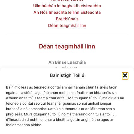
Ullmhúchán le haghaidh éisteachta
An Nós Imeachta le linn Éisteachta
Breithiúnais
Déan teagmháil linn
Déan teagmháil linn
An Binse Luachála
ú
An 6
hUrlár
Bainistigh Toiliú
Halla Mhargadh na Feirme
Margadh na Feirme
Bainimid leas as teicneolaíochtaí amhail fianáin chun faisnéis faoin
Baile Átha Cliath 7
ngaireas a stóráil agus/nó chun rochtain a fháil ar an bhfaisnéis sin
D07 AEF4
d’fhonn an taithí is fearr a chur ar fáil. Má thugann tú toiliú maidir leis na
teicneolaíochtaí seo cuirfear ar ár gcumas sonraí amhail iompar
brabhsála nó comharthaí uathúla aitheantais ar an láithreán seo a
Teileafón
:
+353 1 6760130
phróiseáil. Mura dtugann tú toiliú nó má tharraingíonn tú siar toiliú,
Ríomhphost
:
info@valuationtribunal.ie
d’fhéadfadh drochthionchar a bheith aige sin ar ghnéithe agus ar
fheidhmeanna áirithe.