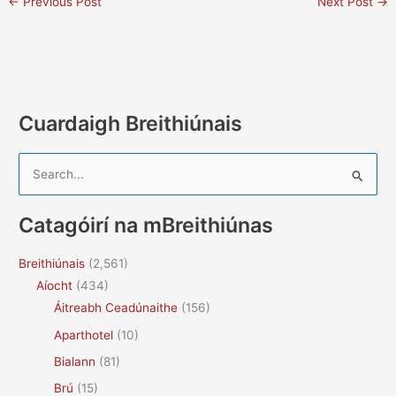
←
Previous Post
Next Post
→
Cuardaigh Breithiúnais
S
e
a
Catagóirí na mBreithiúnas
r
c
Breithiúnais
(2,561)
h
Aíocht
(434)
f
Áitreabh Ceadúnaithe
(156)
o
Aparthotel
(10)
r
Bialann
(81)
:
Brú
(15)