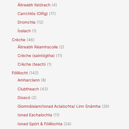
Áitreabh Ilstórach
(4)
Carrchlós (Oifig)
(17)
Dromchla
(12)
Íoslach
(1)
Crèche
(46)
Áitreabh Réamhscoile
(2)
Crèche (saintógtha)
(11)
Crèche (teach)
(1)
Fóillíocht
(142)
Amharclann
(8)
Clubtheach
(43)
Dioscó
(2)
Giomnáisiam/Ionad Aclaíochta/ Linn Snámha
(29)
Ionad Eachaíochta
(11)
Ionad Spórt & Fóillíochta
(24)