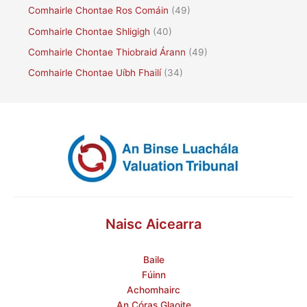
Comhairle Chontae Ros Comáin
(49)
Comhairle Chontae Shligigh
(40)
Comhairle Chontae Thiobraid Árann
(49)
Comhairle Chontae Uíbh Fhailí
(34)
Naisc Aicearra
Baile
Fúinn
Achomhairc
An Córas Glaoite