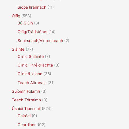
Siopa Ilrannach
(11)
Oifig
(553)
3ú Glúin
(8)
Oifig/Trádstóras
(14)
Seoirseach/Victeoireach
(2)
Sláinte
(77)
Clinic Shláinte
(7)
Clinic Thréidliachta
(3)
Clinic/Lialann
(38)
Teach Altranais
(31)
Suíomh Folamh
(3)
Teach Tórraimh
(3)
Úsáidí Tionscail
(574)
Cairéal
(9)
Ceardlann
(92)