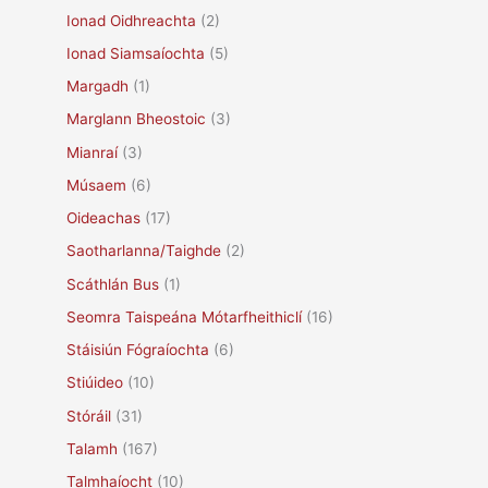
Ionad Oidhreachta
(2)
Ionad Siamsaíochta
(5)
Margadh
(1)
Marglann Bheostoic
(3)
Mianraí
(3)
Músaem
(6)
Oideachas
(17)
Saotharlanna/Taighde
(2)
Scáthlán Bus
(1)
Seomra Taispeána Mótarfheithiclí
(16)
Stáisiún Fógraíochta
(6)
Stiúideo
(10)
Stóráil
(31)
Talamh
(167)
Talmhaíocht
(10)