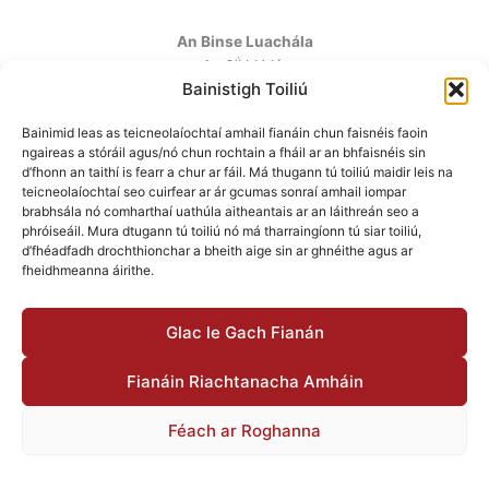
An Binse Luachála
ú
An 6
hUrlár
Bainistigh Toiliú
Halla Mhargadh na Feirme
Margadh na Feirme
Bainimid leas as teicneolaíochtaí amhail fianáin chun faisnéis faoin
Baile Átha Cliath 7
ngaireas a stóráil agus/nó chun rochtain a fháil ar an bhfaisnéis sin
D07 AEF4
d’fhonn an taithí is fearr a chur ar fáil. Má thugann tú toiliú maidir leis na
teicneolaíochtaí seo cuirfear ar ár gcumas sonraí amhail iompar
brabhsála nó comharthaí uathúla aitheantais ar an láithreán seo a
Teileafón
:
+353 1 6760130
phróiseáil. Mura dtugann tú toiliú nó má tharraingíonn tú siar toiliú,
Ríomhphost
:
info@valuationtribunal.ie
d’fhéadfadh drochthionchar a bheith aige sin ar ghnéithe agus ar
fheidhmeanna áirithe.
Glac le Gach Fianán
Fianáin Riachtanacha Amháin
© 2026 An Binse Luachála |
Inrochtaineacht
|
Polasaí
Príobháideachais
|
Polasaí maidir le Fianáin
|
Bainistigh Toiliú
Féach ar Roghanna
maidir le Fianáin
Polasaí maidir le Fianáin
Beartas maidir le Príobháideachas