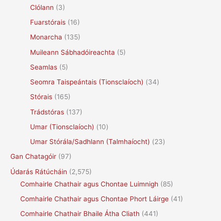
Clólann
(3)
Fuarstórais
(16)
Monarcha
(135)
Muileann Sábhadóireachta
(5)
Seamlas
(5)
Seomra Taispeántais (Tionsclaíoch)
(34)
Stórais
(165)
Trádstóras
(137)
Umar (Tionsclaíoch)
(10)
Umar Stórála/Sadhlann (Talmhaíocht)
(23)
Gan Chatagóir
(97)
Údarás Rátúcháin
(2,575)
Comhairle Chathair agus Chontae Luimnigh
(85)
Comhairle Chathair agus Chontae Phort Láirge
(41)
Comhairle Chathair Bhaile Átha Cliath
(441)