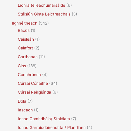
Líonra teileachumarsáide
(6)
Stáisiún Ginte Leictreachais
(3)
Ilghnéitheach
(542)
Bácús
(1)
Caisleán
(1)
Calafort
(2)
Carthanas
(11)
Clós
(188)
Conchrónna
(4)
Cúrsaí Cónaithe
(64)
Cúrsaí Reiligiúnda
(6)
Dola
(7)
Iascach
(1)
Ionad Comhdhála/ Staidiam
(7)
Ionad Garraíodóireachta / Plandlann
(4)