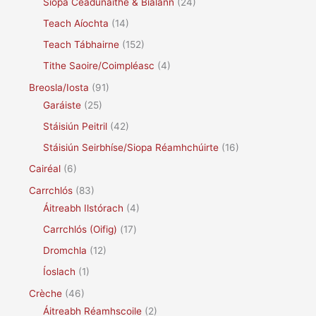
Siopa Ceadúnaithe & Bialann
(24)
Teach Aíochta
(14)
Teach Tábhairne
(152)
Tithe Saoire/Coimpléasc
(4)
Breosla/Iosta
(91)
Garáiste
(25)
Stáisiún Peitril
(42)
Stáisiún Seirbhíse/Siopa Réamhchúirte
(16)
Cairéal
(6)
Carrchlós
(83)
Áitreabh Ilstórach
(4)
Carrchlós (Oifig)
(17)
Dromchla
(12)
Íoslach
(1)
Crèche
(46)
Áitreabh Réamhscoile
(2)