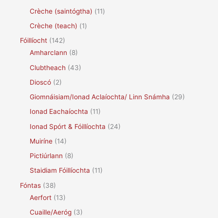
Crèche (saintógtha)
(11)
Crèche (teach)
(1)
Fóillíocht
(142)
Amharclann
(8)
Clubtheach
(43)
Dioscó
(2)
Giomnáisiam/Ionad Aclaíochta/ Linn Snámha
(29)
Ionad Eachaíochta
(11)
Ionad Spórt & Fóillíochta
(24)
Muiríne
(14)
Pictiúrlann
(8)
Staidiam Fóillíochta
(11)
Fóntas
(38)
Aerfort
(13)
Cuaille/Aeróg
(3)