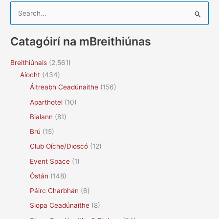
S
e
a
Catagóirí na mBreithiúnas
r
c
Breithiúnais
(2,561)
h
Aíocht
(434)
f
Áitreabh Ceadúnaithe
(156)
o
Aparthotel
(10)
r
Bialann
(81)
:
Brú
(15)
Club Oíche/Dioscó
(12)
Event Space
(1)
Óstán
(148)
Páirc Charbhán
(6)
Siopa Ceadúnaithe
(8)