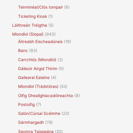
Teirminéal/Clós Iompair
(6)
Ticketing Kiosk
(1)
Láithreán Tréigthe
(5)
Miondíol (Siopaí)
(943)
Áitreabh Eischeadúnais
(19)
Banc
(93)
Carrchlós (Miondíol)
(2)
Dáileoir Airgid Thirim
(5)
Gailearaí Ealaíne
(4)
Miondíol (Trádstóras)
(52)
Oifig Gheallghlacadóireachta
(9)
Postoifig
(7)
Salón/Cúrsaí Scéimhe
(23)
Sármhargadh
(78)
Seomra Taispeána
(20)