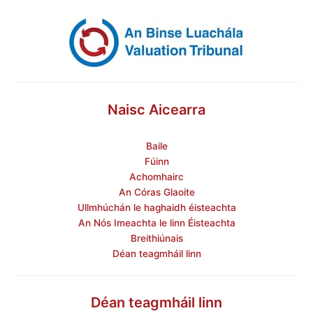
Naisc Aicearra
Baile
Fúinn
Achomhairc
An Córas Glaoite
Ullmhúchán le haghaidh éisteachta
An Nós Imeachta le linn Éisteachta
Breithiúnais
Déan teagmháil linn
Déan teagmháil linn