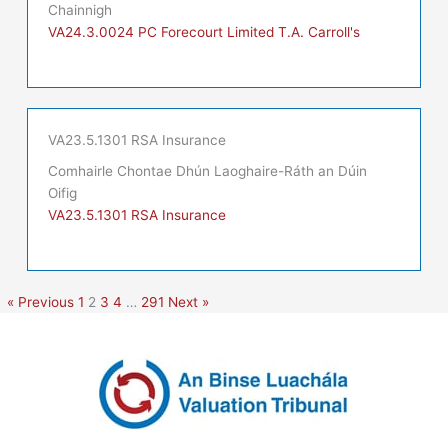
Chainnigh
VA24.3.0024 PC Forecourt Limited T.A. Carroll's
VA23.5.1301 RSA Insurance
Comhairle Chontae Dhún Laoghaire-Ráth an Dúin
Oifig
VA23.5.1301 RSA Insurance
« Previous
1
2
3
4
…
291
Next »