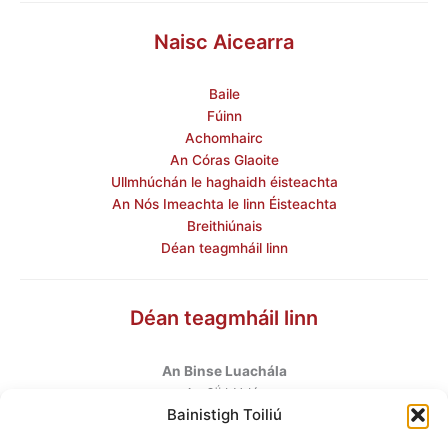
Naisc Aicearra
Baile
Fúinn
Achomhairc
An Córas Glaoite
Ullmhúchán le haghaidh éisteachta
An Nós Imeachta le linn Éisteachta
Breithiúnais
Déan teagmháil linn
Déan teagmháil linn
An Binse Luachála
ú
An 6
hUrlár
Bainistigh Toiliú
Halla Mhargadh na Feirme
Margadh na Feirme