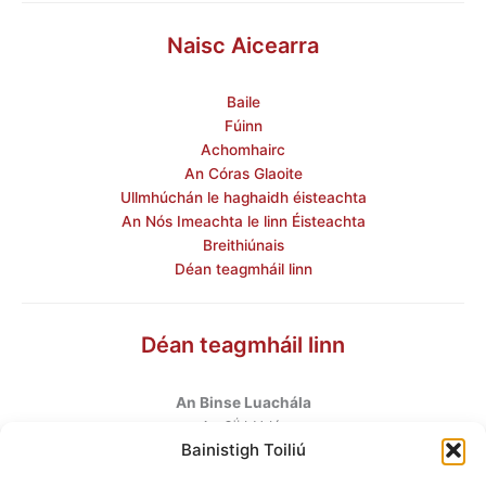
Naisc Aicearra
Baile
Fúinn
Achomhairc
An Córas Glaoite
Ullmhúchán le haghaidh éisteachta
An Nós Imeachta le linn Éisteachta
Breithiúnais
Déan teagmháil linn
Déan teagmháil linn
An Binse Luachála
ú
An 6
hUrlár
Bainistigh Toiliú
Halla Mhargadh na Feirme
Margadh na Feirme