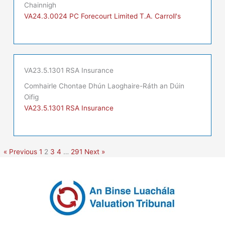
Chainnigh
VA24.3.0024 PC Forecourt Limited T.A. Carroll's
VA23.5.1301 RSA Insurance
Comhairle Chontae Dhún Laoghaire-Ráth an Dúin
Oifig
VA23.5.1301 RSA Insurance
« Previous
1
2
3
4
…
291
Next »