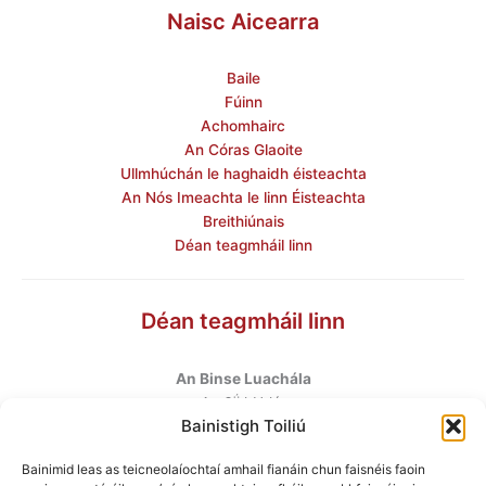
Naisc Aicearra
Baile
Fúinn
Achomhairc
An Córas Glaoite
Ullmhúchán le haghaidh éisteachta
An Nós Imeachta le linn Éisteachta
Breithiúnais
Déan teagmháil linn
Déan teagmháil linn
An Binse Luachála
ú
An 6
hUrlár
Bainistigh Toiliú
Halla Mhargadh na Feirme
Margadh na Feirme
Bainimid leas as teicneolaíochtaí amhail fianáin chun faisnéis faoin
Baile Átha Cliath 7