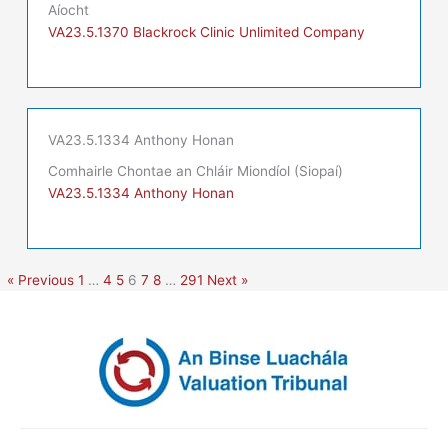
Aíocht
VA23.5.1370 Blackrock Clinic Unlimited Company
VA23.5.1334 Anthony Honan
Comhairle Chontae an Chláir Miondíol (Siopaí)
VA23.5.1334 Anthony Honan
« Previous
1
…
4
5
6
7
8
…
291
Next »